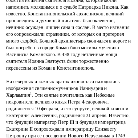
напомнить молящимся и о судьбе Патриарха Никона. Как
известно, Константинопольский архиепископ, великий
проповедник и духовный писатель, был оклеветан,
невинно осужден, лишен сана и сослан. В место изгнания
его сопровождали стражники, от которых он претерпел
много скорбей. Больной архипастырь скончался в дороге и
был погребен в городе Коман близ могилы мученика
Василиска Команского. В 438 году нетленные мощи
святителя Иоанна Златоуста были торжественно
перенесены из Коман в Константинополь.
На северных и южных вратах иконостаса находились
изображения священномучеников Ианнуария и
1
Харлампия
. Эти святые почитались как Небесные
покровители великого князя Петра Федоровича,
родившегося 10 февраля, и его супруги, великой княгини
Екатерины Алексеевны, родившейся 21 апреля. Известно,
что будущий император Петр III и будущая императрица
Екатерина II сопровождали императрицу Елизавету
Петровну при ее посещении Нового Иерусалима в 1749