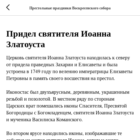
Престольные праздники Воскресенского собора
Придел святителя Иоанна
Златоуста
Церковь святителя Иоанна Златоуста находилась к северу
от придела праведных Захарии и Елисаветы и была
устроена в 1749 году по велению императрицы Елизаветы
Петровны в память своего восшествия на престол.
Иконостас был двухъярусным, деревянным, украшенным
резьбой и позолотой. В местном ряду по сторонам
Царских врат помешались иконы Спасителя, Пресвятой
Богородицы с Богомладенцем, святителя Иоанна Златоуста
и мученика Василиска Команского.
Во втором ярусе находились иконы, изображавшие те
события из жития святителя Иоанна, которые могли