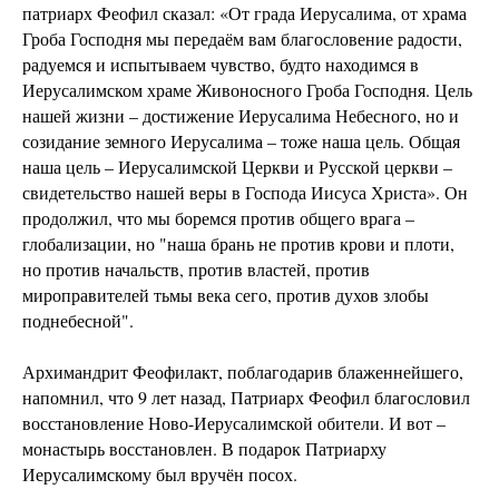
патриарх Феофил сказал: «От града Иерусалима, от храма
Гроба Господня мы передаём вам благословение радости,
радуемся и испытываем чувство, будто находимся в
Иерусалимском храме Живоносного Гроба Господня. Цель
нашей жизни – достижение Иерусалима Небесного, но и
созидание земного Иерусалима – тоже наша цель. Общая
наша цель – Иерусалимской Церкви и Русской церкви –
свидетельство нашей веры в Господа Иисуса Христа». Он
продолжил, что мы боремся против общего врага –
глобализации, но "наша брань не против крови и плоти,
но против начальств, против властей, против
мироправителей тьмы века сего, против духов злобы
поднебесной".
Архимандрит Феофилакт, поблагодарив блаженнейшего,
напомнил, что 9 лет назад, Патриарх Феофил благословил
восстановление Ново-Иерусалимской обители. И вот –
монастырь восстановлен. В подарок Патриарху
Иерусалимскому был вручён посох.