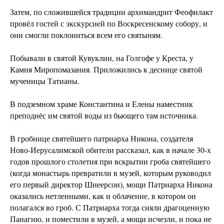
Затем, по сложившейся традиции архимандрит Феофилакт
провёл гостей с экскурсией по Воскресенскому собору, и
они смогли поклониться всем его святыням.
Побывали в святой Кувуклии, на Голгофе у Креста, у
Камня Миропомазания. Приложились к деснице святой
мученицы Татианы.
В подземном храме Константина и Елены наместник
преподнёс им святой воды из бьющего там источника.
В гробнице святейшего патриарха Никона, создателя
Ново-Иерусалимской обители рассказал, как в начале 30-х
годов прошлого столетия при вскрытии гроба святейшего
(когда монастырь превратили в музей, которым руководил
его первый директор Шнеерсон), мощи Патриарха Никона
оказались нетленными, как и облачение, в котором он
полагался во гроб. С Патриарха тогда сняли драгоценную
Панагию, и поместили в музей, а мощи исчезли, и пока не