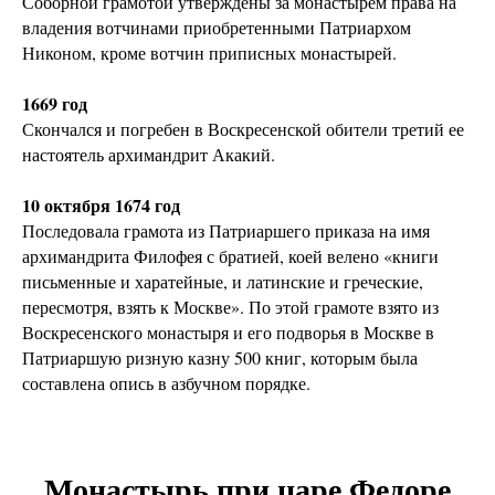
Соборной грамотой утверждены за монастырем права на
владения вотчинами приобретенными Патриархом
Никоном, кроме вотчин приписных монастырей.
1669 год
Скончался и погребен в Воскресенской обители третий ее
настоятель архимандрит Акакий.
10 октября 1674 год
Последовала грамота из Патриаршего приказа на имя
архимандрита Филофея с братией, коей велено «книги
письменные и харатейные, и латинские и греческие,
пересмотря, взять к Москве». По этой грамоте взято из
Воскресенского монастыря и его подворья в Москве в
Патриаршую ризную казну 500 книг, которым была
составлена опись в азбучном порядке.
Монастырь при царе Федоре