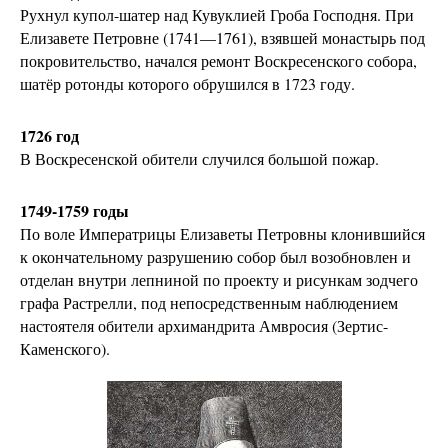
Рухнул купол-шатер над Кувуклией Гроба Господня.
При
Елизавете Петровне
(1741—1761), взявшей монастырь под
покровительство, начался ремонт Воскресенского собора,
шатёр ротонды которого обрушился в 1723 году.
1726 год
В Воскресенской обители случился большой пожар.
1749-1759 годы
По воле Императрицы Елизаветы Петровны клонившийся
к окончательному разрушению собор был возобновлен и
отделан внутри лепниной по проекту и рисункам зодчего
графа Растрелли, под непосредственным наблюдением
настоятеля обители архимандрита Амвросия (Зертис-
Каменского).