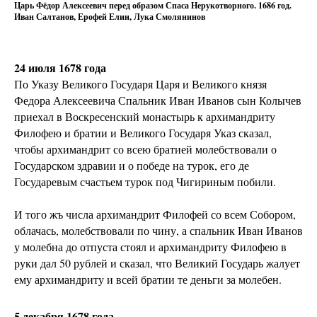
Царь Фёдор Алексеевич перед образом Спаса Нерукотворного. 1686 год.
Иван Салтанов, Ерофей Елин, Лука Смолянинов
24 июля 1678 года
По Указу Великого Государя Царя и Великого князя
Федора Алексеевича Спальник Иван Иванов сын Колычев
приехал в Воскресенский монастырь к архимандриту
Филофею и братии и Великого Государя Указ сказал,
чтобы архимандрит со всею братией молебствовали о
Государском здравии и о победе на турок, его де
Государевым счастьем турок под Чигириным побили.
И того жъ числа архимандрит Филофей со всем Собором,
облачась, молебствовали по чину, а спальник Иван Иванов
у молебна до отпуста стоял и архимандриту Филофею в
руки дал 50 рублей и сказал, что Великий Государь жалует
ему архимандриту и всей братии те деньги за молебен.
5 декабря 1678 года