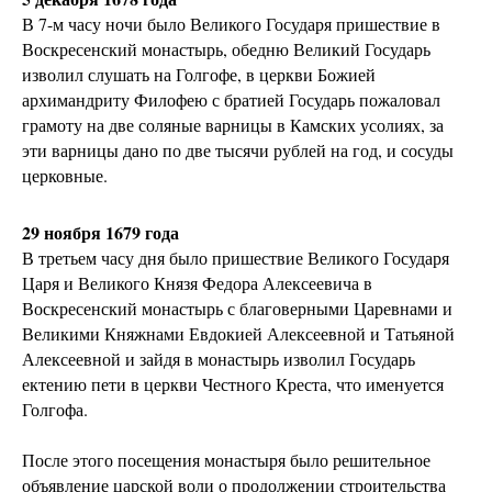
В 7-м часу ночи было Великого Государя пришествие в
Воскресенский монастырь, обедню Великий Государь
изволил слушать на Голгофе, в церкви Божией
архимандриту Филофею с братией Государь пожаловал
грамоту на две соляные варницы в Камских усолиях, за
эти варницы дано по две тысячи рублей на год, и сосуды
церковные.
29 ноября 1679 года
В третьем часу дня было пришествие Великого Государя
Царя и Великого Князя Федора Алексеевича в
Воскресенский монастырь с благоверными Царевнами и
Великими Княжнами Евдокией Алексеевной и Татьяной
Алексеевной и зайдя в монастырь изволил Государь
ектению пети в церкви Честного Креста, что именуется
Голгофа.
После этого посещения монастыря было решительное
объявление царской воли о продолжении строительства