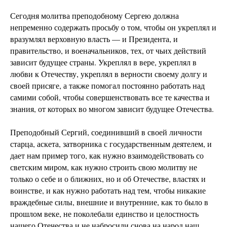
Сегодня молитва преподобному Сергею должна
непременно содержать просьбу о том, чтобы он укреплял и
вразумлял верховную власть — и Президента, и
правительство, и военачальников, тех, от чьих действий
зависит будущее страны. Укреплял в вере, укреплял в
любви к Отечеству, укреплял в верности своему долгу и
своей присяге, а также помогал постоянно работать над
самими собой, чтобы совершенствовать все те качества и
знания, от которых во многом зависит будущее Отечества.
Преподобный Сергий, соединивший в своей личности
старца, аскета, затворника с государственным деятелем, и
дает нам пример того, как нужно взаимодействовать со
светским миром, как нужно строить свою молитву не
только о себе и о ближних, но и об Отечестве, властях и
воинстве, и как нужно работать над тем, чтобы никакие
враждебные силы, внешние и внутренние, как то было в
прошлом веке, не поколебали единство и целостность
нашего Отечества и не набросили снова на народ наш