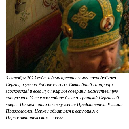
8 октября 2025 года, в день преставления преподобного
Сергия, игумена Радонежского, Святейший Патриарх
Московский и всея Руси Кирилл совершил Божественную
литургию в Успенском соборе Свято-Троицкой Сергиевой
лавры. По окончании богослужения Предстоятель Русской
Православной Церкви обратился к верующим с
Первосвятительским словом.