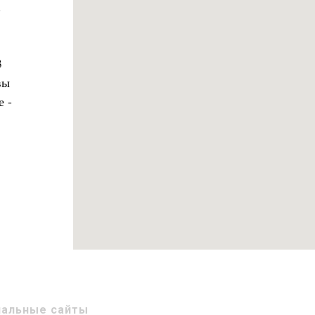
.
3
вы
е -
альные сайты