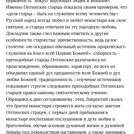
церковность” вокруг верующих людей и монахов».
Именно Оптинские старцы показали своим примером, что
«доля старца – быть на служении всему человечеству».
Русский народ всегда любил и любит монастыри как свои
святыни, и старцы отвечали на эту народную любовь.
Докладчик также счел важным отметить и другие
особенности старчества: преемственность, ведь целое
столетие «не оскудевал обильный источник пророческого
служения на благо всей Церкви Божией»; соборность –
преподобные старцы Оптинские различались по
происхождению, образованию, характеру, но всех их
объединял единый дух преданности воле Божией и дух
любви Божией; традиционность – изучение источников
показывает строгое следование преподобных Оптинских
старцев православному святоотеческому учению.
Обращаясь к дню сегодняшнему, отец Лаврентий сказал,
что братия монастыря стремится жить согласно заветам
Оптинских страцев, с первых дней пребывания в
монастыре воспитывая послушников в духе любви и
братолюбия, обучая основам духовной жизни и духовной
борьбы под руководством наставников, а также занимаясь