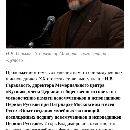
И.В. Гарькавый, директор Мемориального центра
«Бутово»
Продолжением темы сохранения памяти о новомучениках
И.В.
и исповедниках ХХ столетия стало выступление
Гарькавого, директора Мемориального центра
«Бутово», члена Церковно-общественного совета по
увековечению памяти новомучеников и исповедников
Церкви Русской при Патриархе Московском и всея
Руси: «Опыт создания музейных экспозиций,
посвященных подвигу новомучеников и исповедников
Церкви Русской».
Игорь Владимирович, отметив, что
некогда «протомузейные» формы рождались именно в