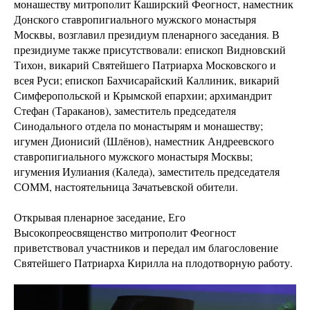
монашеству митрополит Каширский Феогност, наместник
Донского ставропигиального мужского монастыря
Москвы, возглавил президиум пленарного заседания. В
президиуме также присутствовали: епископ Видновский
Тихон, викарий Святейшего Патриарха Московского и
всея Руси; епископ Бахчисарайский Каллиник, викарий
Симферопольской и Крымской епархии; архимандрит
Стефан (Тараканов), заместитель председателя
Синодального отдела по монастырям и монашеству;
игумен Дионисий (Шлёнов), наместник Андреевского
ставропигиального мужского монастыря Москвы;
игумения Иулиания (Каледа), заместитель председателя
СОММ, настоятельница Зачатьевской обители.
Открывая пленарное заседание, Его
Высокопреосвященство митрополит Феогност
приветствовал участников и передал им благословение
Святейшего Патриарха Кирилла на плодотворную работу.