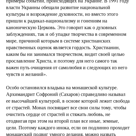
примеры событий, происходящих на Украине. В 1991 году
власти Украины обещали развитие национальной
культуры и возрождение духовности, но вместо этого
пришли к радикал-национализму и гонениям на
каноническую Церковь. Это говорит как о духовных
заблуждениях, так и об упадке творчества в современном
мире, причиной которым в системе христианских
нравственных оценок является гордость. Христианин,
каким бы ни занимался творчеством, видит своей целью
прославление Христа, и поэтому для него самого так
важен путь очищения от самолюбия и следующих из него
чувств и желаний».
Особо остановился владыка на монашеской культуре.
Архимандрит Софроний (Сахаров) справедливо называл
ее высочайшей культурой, в основе которой лежит свобода
от страстей. Монах посвящает все свои силы тому, чтобы
очистить сердце от страстей и стяжать любовь, не
отодвигая при этом на второй план все иные, земные,
цели. Поэтому каждого инока, если он подлинно проходит
монашеский подвиг умного делания, можно назвать