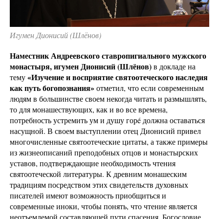
Игумен Дионисий (Шлёнов)
Наместник Андреевского ставропигиального мужского
монастыря, игумен Дионисий (Шлёнов)
в докладе на
«Изучение и восприятие святоотеческого наследия
тему
как путь богопознания»
отметил, что если современным
людям в большинстве своем некогда читать и размышлять,
то для монашествующих, как и во все времена,
потребность устремить ум и душу горé должна оставаться
насущной. В своем выступлении отец Дионисий привел
многочисленные святоотеческие цитаты, а также примеры
из жизнеописаний преподобных отцов и монастырских
уставов, подтверждающие необходимость чтения
святоотеческой литературы. К древним монашеским
традициям посредством этих свидетельств духовных
писателей имеют возможность приобщиться и
современные иноки, чтобы понять, что чтение является
неотъемлемой составляющей пути спасения. Богословие,