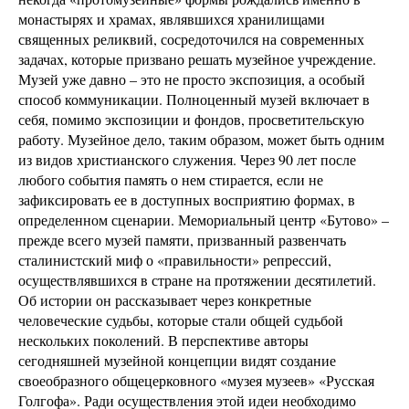
монастырях и храмах, являвшихся хранилищами
священных реликвий, сосредоточился на современных
задачах, которые призвано решать музейное учреждение.
Музей уже давно – это не просто экспозиция, а особый
способ коммуникации. Полноценный музей включает в
себя, помимо экспозиции и фондов, просветительскую
работу. Музейное дело, таким образом, может быть одним
из видов христианского служения. Через 90 лет после
любого события память о нем стирается, если не
зафиксировать ее в доступных восприятию формах, в
определенном сценарии. Мемориальный центр «Бутово» –
прежде всего музей памяти, призванный развенчать
сталинистский миф о «правильности» репрессий,
осуществлявшихся в стране на протяжении десятилетий.
Об истории он рассказывает через конкретные
человеческие судьбы, которые стали общей судьбой
нескольких поколений. В перспективе авторы
сегодняшней музейной концепции видят создание
своеобразного общецерковного «музея музеев» «Русская
Голгофа». Ради осуществления этой идеи необходимо