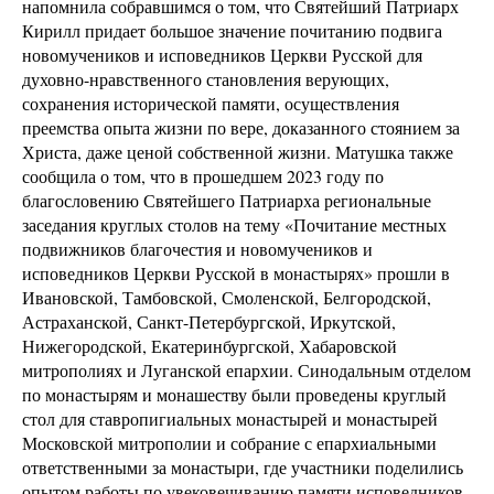
напомнила собравшимся о том, что Святейший Патриарх
Кирилл придает большое значение почитанию подвига
новомучеников и исповедников Церкви Русской для
духовно-нравственного становления верующих,
сохранения исторической памяти, осуществления
преемства опыта жизни по вере, доказанного стоянием за
Христа, даже ценой собственной жизни. Матушка также
сообщила о том, что в прошедшем 2023 году по
благословению Святейшего Патриарха региональные
заседания круглых столов на тему «Почитание местных
подвижников благочестия и новомучеников и
исповедников Церкви Русской в монастырях» прошли в
Ивановской, Тамбовской, Смоленской, Белгородской,
Астраханской, Санкт-Петербургской, Иркутской,
Нижегородской, Екатеринбургской, Хабаровской
митрополиях и Луганской епархии. Синодальным отделом
по монастырям и монашеству были проведены круглый
стол для ставропигиальных монастырей и монастырей
Московской митрополии и собрание с епархиальными
ответственными за монастыри, где участники поделились
опытом работы по увековечиванию памяти исповедников