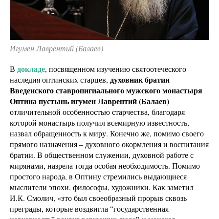
Игумен Лаврентий (Балаев)
докладе
В
, посвященном изучению святоотеческого
духовник братии
наследия оптинских старцев,
Введенского ставропигиального мужского монастыря
Оптина пустынь игумен Лаврентий (Балаев)
отличительной особенностью старчества, благодаря
которой монастырь получил всемирную известность,
назвал обращенность к миру. Конечно же, помимо своего
прямого назначения – духовного окормления и воспитания
братии. В общественном служении, духовной работе с
мирянами, назрела тогда особая необходимость. Помимо
простого народа, в Оптину стремились выдающиеся
мыслители эпохи, философы, художники. Как заметил
И.К. Смолич, «это был своеобразный прорыв сквозь
преграды, которые воздвигла “государственная