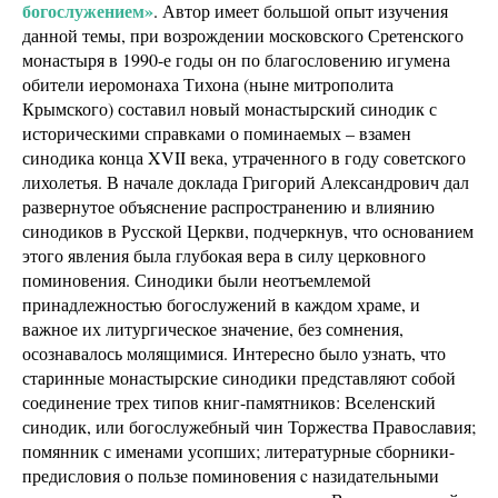
богослужением»
. Автор имеет большой опыт изучения
данной темы, при возрождении московского Сретенского
монастыря в 1990-е годы он по благословению игумена
обители иеромонаха Тихона (ныне митрополита
Крымского) составил новый монастырский синодик с
историческими справками о поминаемых – взамен
синодика конца XVII века, утраченного в году советского
лихолетья. В начале доклада Григорий Александрович дал
развернутое объяснение распространению и влиянию
синодиков в Русской Церкви, подчеркнув, что основанием
этого явления была глубокая вера в силу церковного
поминовения. Синодики были неотъемлемой
принадлежностью богослужений в каждом храме, и
важное их литургическое значение, без сомнения,
осознавалось молящимися. Интересно было узнать, что
старинные монастырские синодики представляют собой
соединение трех типов книг-памятников: Вселенский
синодик, или богослужебный чин Торжества Православия;
помянник с именами усопших; литературные сборники-
предисловия о пользе поминовения c назидательными