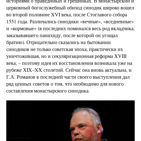
историями о праведниках и грешниках. В монастырский и
церковный богослужебный обиход синодик широко вошел
во второй половине XVI века, после Стоглавого собора
1551 года. Различались синодики «вечные», «вседневные»
и «кормовые» (в последних поминался весь род вкладчика,
заказывавшего панихиду, после которой он угощал
братию). Отрицательно сказались на бытовании
синодиков не только советская эпоха, практически их
уничтожившая, но и секуляризационная реформа XVIII
века, – поэтому идея их восстановления возникала уже на
рубеже XIX–XX столетий. Сейчас она вновь актуальна, и
Г.А. Романов в последней части своего выступления дал
ряд ценных советов о том, что необходимо для нового
составления монастырского синодика.