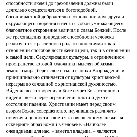
способности людей до грехопадения должны были
деятельно осуществляться в богоподобной,
богопричастной добродетели в отношении друг друга и
окружающего творения и нести с собой умножающееся
благодатное откровение величия и славы Божией. После
же грехопадения природные способности человека
реализуются с различного рода отклонениями как в
отношении способов достижения цели, так и в отношении
к самой цели. Секуляризация культуры, в ограниченном
пространстве которой художники мыслят образами
земного мира, берет свое начало с эпохи Возрождения и
принципиально отличается от культуры христианской,
неразрывно связанной с христианской духовностью.
Ви́дение всего творения в Боге и чрез Бога отлично от
ви́дения всего через ограничения плоти и духа в
состоянии падения. Христианин имеет перед своим
взором Божие совершенство, научившись различать
понятия и ценности, тянется к совершенному, не желая
осквернять образ Божий в человеке. «Наиболее
очевидными для нас, – заметил владыка, – являются