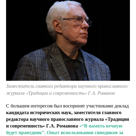
Заместитель главного редактора научного православного
журнала «Традиции и современность» Г.А. Романов
С большим интересом был воспринят участниками доклад
кандидата исторических наук, заместителя главного
редактора научного православного журнала «Традиции
и современность» Г.А. Романова
«“В память вечную
будет праведник”. Опыт использования синодиков за