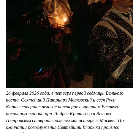
26 февраля 2026 года, в четверг первой седмицы Великого
поста, Святейший Патриарх Московский и всея Руси
Кирилл совершил великое повечерие с чтением Великого
покаянного канона прп. Андрея Критского в Высоко-
Петровском ставропигиальном монастыре г. Москвы. По
окончании богослужения Святейший Владыка произнес