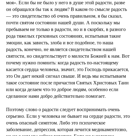
моя». Если бы не было у него в душе этой радости, разве
он обращался бы так к людям? В каком-то смысле радость
— это свидетельство об очень правильном, я бы сказал,
почти святом состоянии нашей души. А поскольку мы
пребываем не только в радости, но и в скорбях, в разного
рода тяжелых греховных состояниях, испытывая такие
эмоции, как зависть, злоба и все подобное, то наша
радость, конечно, не является свидетельством нашей
святости, но свидетельствует о милости Божией к нам. Вот
почему нужно помнить: когда радость по-настоящему
касается сердца человека, значит, это Господь прикасается,
это Он дает некий сигнал свыше. И ведь мы испытываем
такое состояние после причастия Святых Христовых Таин
или когда делаем что-то доброе людям, особенно если
сделанное нами добро действительно помогает.
Поэтому слово о радости следует воспринимать очень
серьезно. Если у человека не бывает на сердце радости, это
очень опасный симптом. Либо это психическое
заболевание, депрессия, которая лечится медикаментозно,
но не о нем мы сейчас говорим. Если же у человека