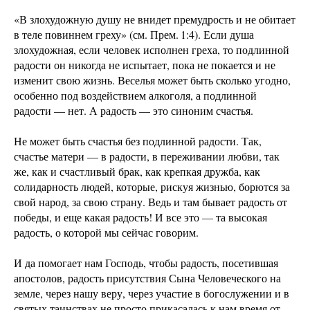
«В злохудожную душу не внидет премудрость и не обитает
в теле повиннем греху» (см. Прем. 1:4). Если душа
злохудожная, если человек исполнен греха, то подлинной
радости он никогда не испытает, пока не покается и не
изменит свою жизнь. Веселья может быть сколько угодно,
особенно под воздействием алкоголя, а подлинной
радости — нет. А радость — это синоним счастья.
Не может быть счастья без подлинной радости. Так,
счастье матери — в радости, в переживании любви, так
же, как и счастливый брак, как крепкая дружба, как
солидарность людей, которые, рискуя жизнью, борются за
свой народ, за свою страну. Ведь и там бывает радость от
победы, и еще какая радость! И все это — та высокая
радость, о которой мы сейчас говорим.
И да помогает нам Господь, чтобы радость, посетившая
апостолов, радость присутствия Сына Человеческого на
земле, через нашу веру, через участие в богослужении и в
святых таинствах не просто прикасалась к нам время от