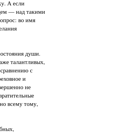
у. А если
щем — над такими
опрос: во имя
желания
состояния души.
даже талантливых,
 сравнению с
реховное и
овершенно не
твратительные
но всему тому,
обных,