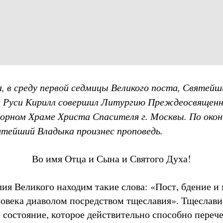
а, в среду первой седмицы Великого поста, Святей
я Руси Кирилл совершил Литургию Преждеосвященн
орном Храме Христа Спасителя г. Москвы. По око
тейший Владыка произнес проповедь.
Во имя Отца и Сына и Святого Духа!
лия Великого находим такие слова: «Пост, бдение и
овека диаволом посредством тщеславия». Тщеслави
состояние, которое действительно способно перечер