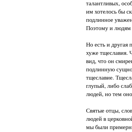
талантливых, осо
им хотелось бы ск
подлинное уважени
Поэтому и людям в
Но есть и другая
хуже тщеславия. 
вид, что он смире
подлинную сущнос
тщеславие. Тщесл
глупый, либо сла
людей, но тем он
Святые отцы, сло
людей в церковной
мы были примерны