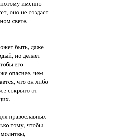
 потому именно
ет, оно не создает
ном свете.
ожет быть, даже
дый, но делает
чтобы его
же опаснее, чем
ется, что он либо
се сокрыто от
щих.
 для православных
лько тому, чтобы
 молитвы,