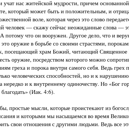
и учат нас житейской мудрости, причем основанной
те, который может быть и положительным, и отрица
жественной воле, которая через это слово передает
й человек — скажу сейчас неожиданные слова — э
 А потому что он вооружен. Другое дело, что и вер
 это оружие в борьбе со своими страстями, порокам
к, посещающий храм Божий, читающий Священное 
 есть оружие, посредством которого можно сопроти
иям греха и порока внутри самого себя. Ведь грех 
лько человеческих способностей, но и к нарушени
а нередко и к внутреннему одиночеству. Но «Бог го
благодать» (Иак. 4:6).
ь бы, простые мысли, которые проистекают из богос
сания и которыми мы насыщаемся во время Велико
ить свои отношения с другими людьми. Ведь все это