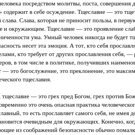
 человека посредством молитвы, поста, совершения 
» содержит в себе осуждение. Тщеславие — это тщет
 слава. Слава, которая не приносит пользы, в перв
же и окружающим. Тщеславие — это проявление слаб
ниченности ума. Умный человек никогда не будет т
сность несет эта эмоция. А тот, кто себя прославл
лами, кто требует от других прославления себя, —
еров, в том числе в политике, получивших наимено
т — это богослужение, это преклонение, это макси
еческого тщеславия.
 тщеславие — это грех пред Богом, грех против Бо
новременно это очень опасная практика человеческо
лавный, то есть прославляет самого себя, не имея 
тановится очевидным для окружающих. Конечно, ког
ающие из соображений безопасности обычно помалк