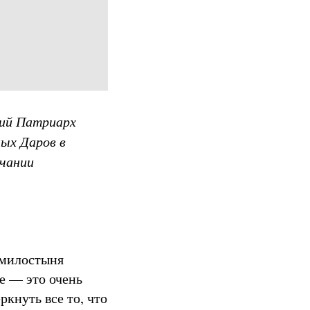
ший Патриарх
ых Даров в
нчании
 милостыня
е — это очень
кнуть все то, что