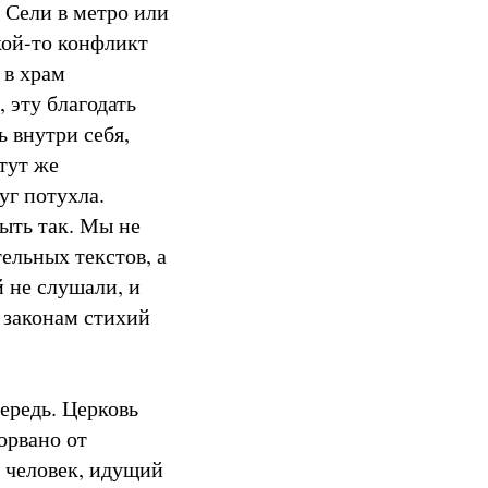
 Сели в метро или
акой-то конфликт
 в храм
 эту благодать
ь внутри себя,
 тут же
уг потухла.
ыть так. Мы не
ельных текстов, а
й не слушали, и
о законам стихий
чередь. Церковь
орвано от
о человек, идущий