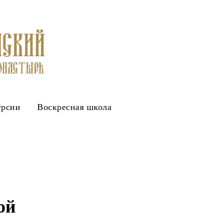
урсии
Воскресная школа
ой