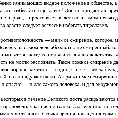
бенно занимающих видное положение в обществе, а
азать: избегайте тщеславия! Оно не придает авторит
е народа, а просто выставляет вас в самом невыгод
о власти следует всячески избегать тщеславия.
 противоположность — мнимое смирение, которое, м
Человек на самом деле абсолютно не смиренный, гор
нный, чтобы кому-то понравиться или сделать так, 
ть не могли распознать. Такое ложное смирение да
авие хорошо заметно — видно, что человек заблужда
бый, вот и надувает щеки. А при мнимом смирении в
о и опасно — и для самого человека, и для окружаю
ва которых в течение Великого поста раскрываются
 проповеди, учат нас не только благочестию, не то
ми христианами с точки зрения посещения храма,