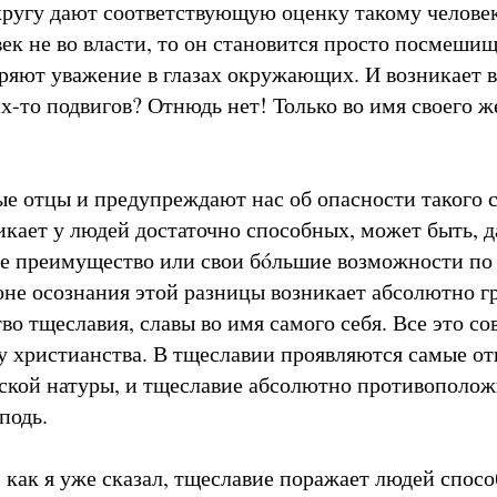
 кругу дают соответствующую оценку такому человек
ек не во власти, то он становится просто посмеши
еряют уважение в глазах окружающих. И возникает в
х-то подвигов? Отнюдь нет! Только во имя своего 
ые отцы и предупреждают нас об опасности такого 
икает у людей достаточно способных, может быть, 
ое преимущество или свои бóльшие возможности по
оне осознания этой разницы возникает абсолютно г
во тщеславия, славы во имя самого себя. Все это с
ху христианства. В тщеславии проявляются самые о
еской натуры, и тщеславие абсолютно противополож
подь.
 как я уже сказал, тщеславие поражает людей спос