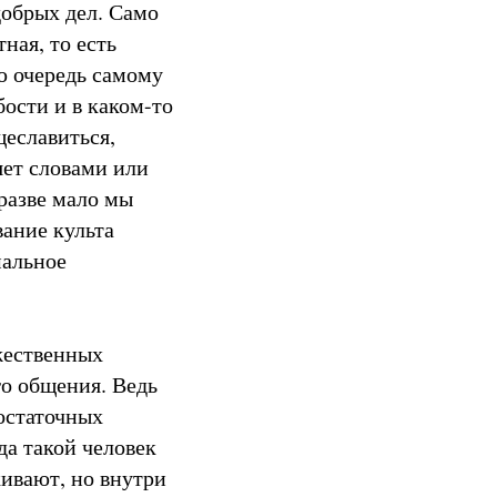
добрых дел. Само
ная, то есть
ую очередь самому
ости и в каком-то
щеславиться,
яет словами или
 разве мало мы
вание культа
мальное
жественных
го общения. Ведь
достаточных
да такой человек
ивают, но внутри