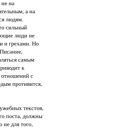
 не на
тельным, а на
ся людям.
то сильный
ующие люди не
и и грехами. Но
Писание,
вляться самым
приводит к
ю отношений с
рдым противится,
лужебных текстов,
го поста, должны
 не для того,