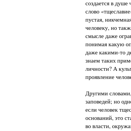
создается в душе
слово «тщеславие
пустая, никчемная
человеку, но так
смысле даже огра
понимая какую опа
даже какими-то де
знаем таких прим
личности? А куль
проявление челов
Другими словами,
заповедей; но од
если человек тщес
оснований, это с
во власти, окруж