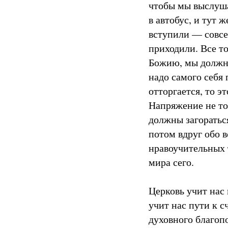
чтобы мы выслуша
в автобус, и тут 
вступили — совсем
приходили. Все то
Божию, мы должны 
надо самого себя 
отторгается, то э
Напряжение не то
должны загораться
потом вдруг обо в
нравоучительных т
мира сего.
Церковь учит нас 
учит нас пути к 
духовного благопо