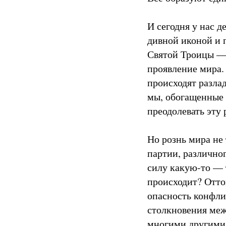
И сегодня у нас 
дивной иконой и 
Святой Троицы — 
проявление мира. 
происходят разла
мы, обогащенные 
преодолевать эту 
Но рознь мира не
партии, различно
силу какую-то — т
происходит? Оттог
опасность конфли
столкновения ме
многими другими