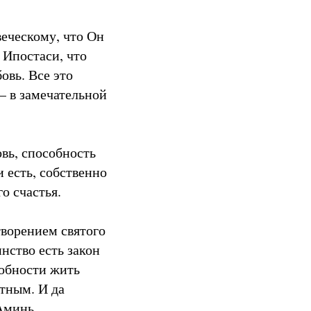
веческому, что Он
 Ипостаси, что
овь. Все это
— в замечательной
вь, способность
и есть, собственно
о счастья.
творением святого
нство есть закон
собности жить
стным. И да
Аминь.