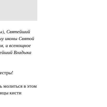
цы), Святейший
чу иконы Святой
м, и всенощное
тейший Владыка
сестры!
ь молиться в этом
оицы кисти