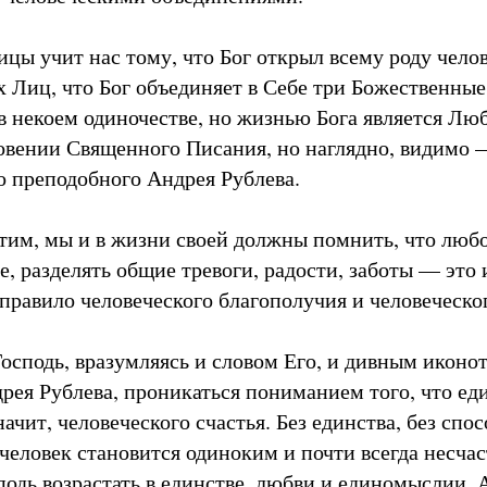
ицы учит нас тому, что Бог открыл всему роду чело
х Лиц, что Бог объединяет в Себе три Божественные
в некоем одиночестве, но жизнью Бога является Люб
ровении Священного Писания, но наглядно, видимо 
о преподобного Андрея Рублева.
тим, мы и в жизни своей должны помнить, что любо
, разделять общие тревоги, радости, заботы — это 
 правило человеческого благополучия и человеческог
осподь, вразумляясь и словом Его, и дивным иконо
рея Рублева, проникаться пониманием того, что еди
начит, человеческого счастья. Без единства, без спо
человек становится одиноким и почти всегда несча
подь возрастать в единстве, любви и единомыслии. 