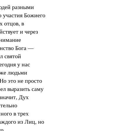
людей разными
о участия Божиего
х отцов, в
ствует и через
онимание
нство Бога —
л святой
егодня у нас
аже людьми
Но это не просто
ел выразить саму
значит, Дух
ительно
ного в трех
аждого из Лиц, но
о.