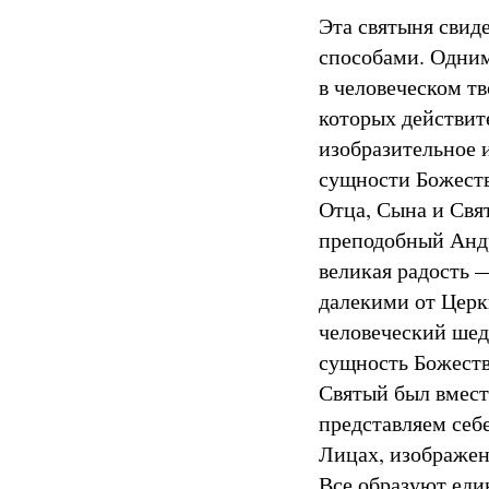
Эта святыня свид
способами. Одним
в человеческом тв
которых действит
изобразительное 
сущности Божеств
Отца, Сына и Свя
преподобный Андр
великая радость 
далекими от Церкв
человеческий шед
сущность Божеств
Святый был вместе
представляем себ
Лицах, изображен
Все образуют еди