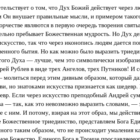
етельствует о том, что Дух Божий действует через 
 Он внушает правильные мысли, и примером таког
орчестве являются в первую очередь творения святы
ельно пребывает Божественная мудрость. Но Дух дей
искусство, так что через иконопись людям дается п
енного бытия. Но как можно было выразить триеди
того Духа — лучше, чем это символически изобрази
ей Рублев в виде трех Ангелов, трех Путников! И с
— молиться перед этим дивным образом, который д
и, но знатоками искусства признается как шедевр. 
евр. Если через искусство преподобный Андрей сум
а — так, как это невозможно выразить словами, — 
 с ним. И потому, взирая на этот образ, мы действ
е Божественное триединство, представляем Бога Еди
ного таким образом, что не происходит умаления к
ное Божество, Единого Бога в Троице прославляемог