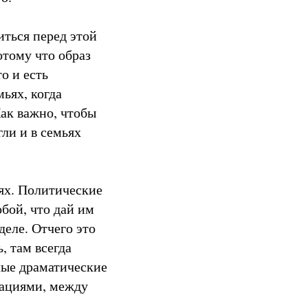
иться перед этой
отому что образ
о и есть
ьях, когда
ак важно, чтобы
ли и в семьях
ях. Политические
бой, что дай им
деле. Отчего это
, там всегда
лые драматические
зациями, между