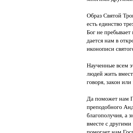
Образ Святой Тро
есть единство тре
Бог не пребывает 
дается нам в отк
иконописи святог
Наученные всем э
людей жить вместе
говоря, закон или
Да поможет нам Г
преподобного Анд
благополучия, а з
вместе с другими 
помогает нам Гос