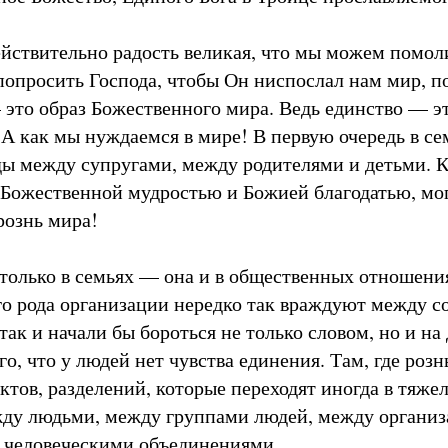
действительно радость великая, что мы можем помол
попросить Господа, чтобы Он ниспослал нам мир, п
это образ Божественного мира. Ведь единство — эт
А как мы нуждаемся в мире! В первую очередь в сем
ды между супругами, между родителями и детьми. К
Божественной мудростью и Божией благодатью, мог
рознь мира!
 только в семьях — она и в общественных отношени
го рода организации нередко так враждуют между со
ак и начали бы бороться не только словом, но и на 
о, что у людей нет чувства единения. Там, где рознь
ктов, разделений, которые переходят иногда в тяже
жду людьми, между группами людей, между органи
 человеческими объединениями.