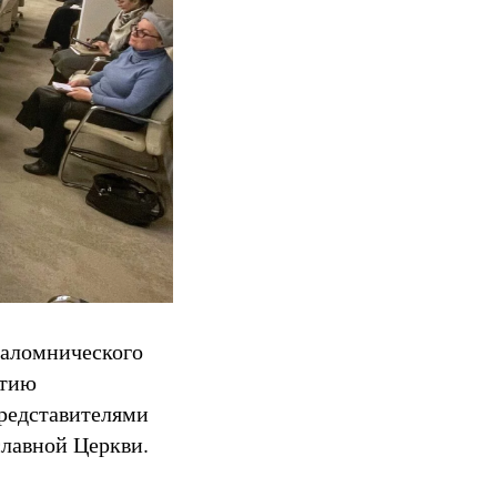
Паломнического
итию
представителями
лавной Церкви.