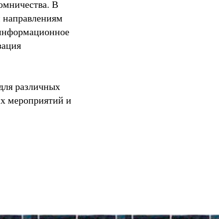
омничества. В
м направлениям
 информационное
зация
 для различных
их мероприятий и