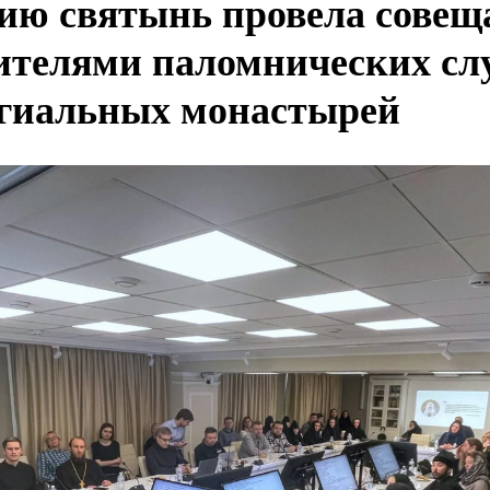
ию святынь провела совещ
ителями паломнических сл
гиальных монастырей