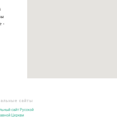
3
вы
е -
альные сайты
ьный сайт Русской
авной Церкви