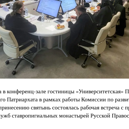
да в конференц-зале гостиницы «Университетская» 
го Патриархата в рамках работы Комиссии по разв
принесению святынь состоялась рабочая встреча с 
ужб ставропигиальных монастырей Русской Правос