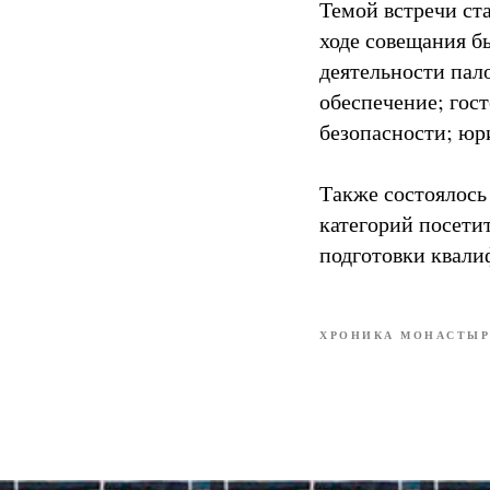
Темой встречи ст
ходе совещания б
деятельности па
обеспечение; гос
безопасности; юр
Также состоялось
категорий посети
подготовки квали
ХРОНИКА МОНАСТЫР