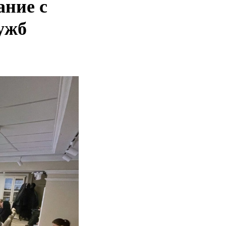
ание с
ужб