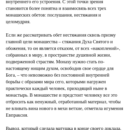
внутреннего его устроения. С этой точки зрения
становится более понятна и взаимосвязь всех трех
монашеских обетов: послушания, нестяжания и
целомудрия.
Если же рассматривать обет нестяжания сквозь призму
главной цели монашества – стяжания Духа Святого и
обожения, то он является отказом, от всех «накоплений»,
собранных в миру, в пространстве душевной жизни,
подверженной страстям. Монаху нужно стать по-
настоящему нищим духом, освободив свое сердце для
Бога, – что невозможно без постоянной внутренней
борьбы с образами мира сего, которыми нагружен
практически каждый человек, приходящий ныне в
монастырь. В монашестве и предстоит человеку все это
отбросить как ненужный, отработанный материал, чтобы
не вливать вина нового в мехи ветхие, отметила игумения
Евпраксия.
Вывод, который сделала матушка в конце своего доклада,