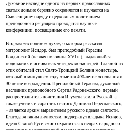
Духовное наследие одного из первых православных
святых доныне бережно сохраняется и изучается на
Смоленщине: наряду с церковным почитанием
преподобного регулярно проводятся научные
конференции, посвященные его памяти.
Вторым «исполином духа», о котором рассказал
митрополит Исидор, был преподобный Герасим
Болдинский (первая половина XVI в.), выдающийся
подвижник и основатель четырех монастырей. Главной из
этих обителей стал Свято-Троицкий Болдин монастырь,
который в минувшем году отметил 490-летие основания и
30-летие возрождения. Преподобный Герасим, духовный
наследник преподобного Сергия Радонежского, первый
распространитель почитания Игумена земли Русской, а
также ученик и соратник святого Даниила Переславского,
– является ярким выразителем русского идеала святости.
Благодаря таким личностям, подчеркнул владыка Исидор,
идеал Святой Руси смог сохраниться в недрах народного
сознания и в наступивший позднее период церковных