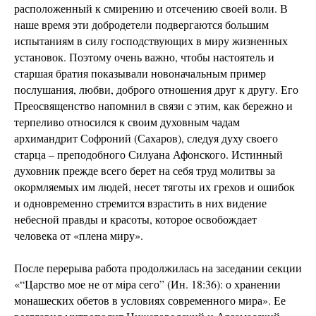
расположенный к смирению и отсечению своей воли. В
наше время эти добродетели подвергаются большим
испытаниям в силу господствующих в миру жизненных
установок. Поэтому очень важно, чтобы настоятель и
старшая братия показывали новоначальным пример
послушания, любви, доброго отношения друг к другу. Его
Преосвященство напомнил в связи с этим, как бережно и
терпеливо относился к своим духовным чадам
архимандрит Софроний (Сахаров), следуя духу своего
старца – преподобного Силуана Афонского. Истинный
духовник прежде всего берет на себя труд молитвы за
окормляемых им людей, несет тяготы их грехов и ошибок
и одновременно стремится взрастить в них видение
небесной правды и красоты, которое освобождает
человека от «плена миру».
После перерыва работа продолжилась на заседании секции
«“Царство мое не от мiра сего” (Ин. 18:36): о хранении
монашеских обетов в условиях современного мира». Ее