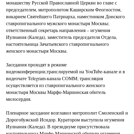
монашеству Русской Православной Церкви во главе с
председателем, митрополитом Каширским Феогностом,
викарием Святейшего Патриарха, наместником Донского
ставропигиального мужского монастыря Москвы;
ответственный секретарь направления – игумения
Иулиания (Каледа), заместитель председателя Отдела,
настоятельница Зачатьевского ставропигиального
женского монастыря Москвы.
Заседания проходят в режиме
видеоконференции,транслируемой на YouTube-канале и в
видеочате Telegram-канала СОММ; трансляция
осуществляется из ставропигиального женского
монастыря Москвы Марфо-Мариинская обитель
милосердия.
Пленарное заседание возглавил митрополит Смоленский и
Дорогобужский Исидор. Куратором выступила игумения
Иулиания (Каледа). В президиуме присутствовала
настоятельница Марфо-Мариинской обители игумения