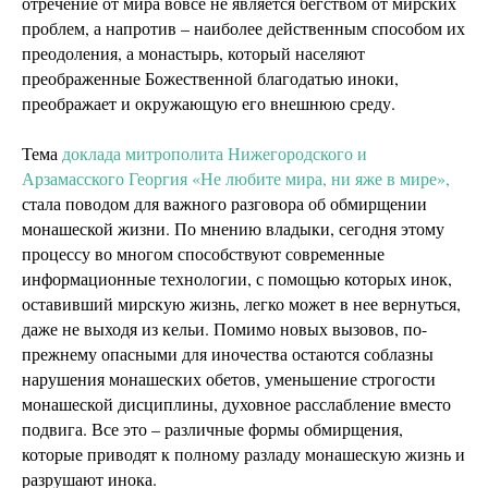
отречение от мира вовсе не является бегством от мирских
проблем, а напротив – наиболее действенным способом их
преодоления, а монастырь, который населяют
преображенные Божественной благодатью иноки,
преображает и окружающую его внешнюю среду.
Тема
доклада митрополита Нижегородского и
Арзамасского Георгия «Не любите мира, ни яже в мире»,
стала поводом для важного разговора об обмирщении
монашеской жизни. По мнению владыки, сегодня этому
процессу во многом способствуют современные
информационные технологии, с помощью которых инок,
оставивший мирскую жизнь, легко может в нее вернуться,
даже не выходя из кельи. Помимо новых вызовов, по-
прежнему опасными для иночества остаются соблазны
нарушения монашеских обетов, уменьшение строгости
монашеской дисциплины, духовное расслабление вместо
подвига. Все это – различные формы обмирщения,
которые приводят к полному разладу монашескую жизнь и
разрушают инока.