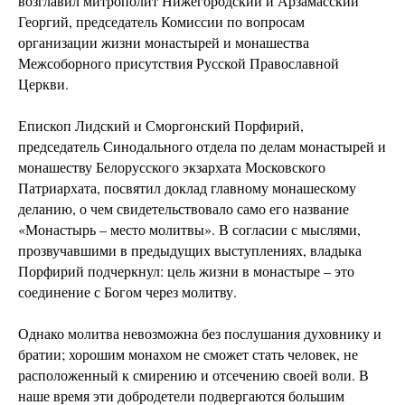
возглавил митрополит Нижегородский и Арзамасский
Георгий, председатель Комиссии по вопросам
организации жизни монастырей и монашества
Межсоборного присутствия Русской Православной
Церкви.
Епископ Лидский и Сморгонский Порфирий,
председатель Синодального отдела по делам монастырей и
монашеству Белорусского экзархата Московского
Патриархата, посвятил доклад главному монашескому
деланию, о чем свидетельствовало само его название
«Монастырь – место молитвы». В согласии с мыслями,
прозвучавшими в предыдущих выступлениях, владыка
Порфирий подчеркнул: цель жизни в монастыре – это
соединение с Богом через молитву.
Однако молитва невозможна без послушания духовнику и
братии; хорошим монахом не сможет стать человек, не
расположенный к смирению и отсечению своей воли. В
наше время эти добродетели подвергаются большим