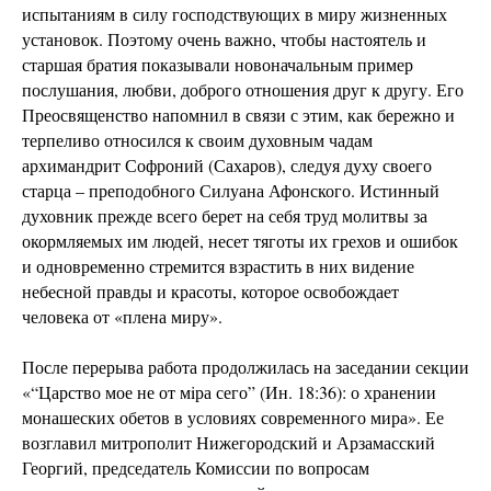
испытаниям в силу господствующих в миру жизненных
установок. Поэтому очень важно, чтобы настоятель и
старшая братия показывали новоначальным пример
послушания, любви, доброго отношения друг к другу. Его
Преосвященство напомнил в связи с этим, как бережно и
терпеливо относился к своим духовным чадам
архимандрит Софроний (Сахаров), следуя духу своего
старца – преподобного Силуана Афонского. Истинный
духовник прежде всего берет на себя труд молитвы за
окормляемых им людей, несет тяготы их грехов и ошибок
и одновременно стремится взрастить в них видение
небесной правды и красоты, которое освобождает
человека от «плена миру».
После перерыва работа продолжилась на заседании секции
«“Царство мое не от мiра сего” (Ин. 18:36): о хранении
монашеских обетов в условиях современного мира». Ее
возглавил митрополит Нижегородский и Арзамасский
Георгий, председатель Комиссии по вопросам