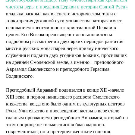
чистоты веры и предания Церкви в истории Святой Руси»
владыка раскрыл как в аспекте историческом, так и с
точки зрения духовной сути монашества, которая имеет
основанием «неотмирность» христианской Церкви в
целом. Его Высокопреосвященство остановился на
подробном рассмотрении двух ярких периодов развития
миссии русских монастырей через призму иноческого
служения и подвига двух угодников Божиих, просиявших
на древней Смоленской земле, а именно – преподобного
Авраамия Смоленского и преподобного Герасима
Болдинского.
Преподобный Авраамий подвизался в конце XII –начале
XIII века, в период наивысшего расцвета Смоленского
княжества, когда оно было одним из культурных центров
Руси. Учительство и просвещение паствы в вере стало
главным призванием преподобного Авраамия, который на
этом поприще не только снискал благодарность
современников, но и претерпел жестокие гонения.