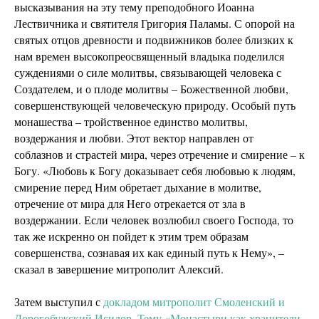
высказывания на эту тему преподобного Иоанна
Лествичника и святителя Григория Паламы. С опорой на
святых отцов древности и подвижников более близких к
нам времен высокопреосвященный владыка поделился
суждениями о силе молитвы, связывающей человека с
Создателем, и о плоде молитвы – Божественной любви,
совершенствующей человеческую природу. Особый путь
монашества – тройственное единство молитвы,
воздержания и любви. Этот вектор направлен от
соблазнов и страстей мира, через отречение и смирение – к
Богу. «Любовь к Богу доказывает себя любовью к людям,
смирение перед Ним обретает дыхание в молитве,
отречение от мира для Него отрекается от зла в
воздержании. Если человек возлюбил своего Господа, то
так же искренно он пойдет к этим трем образам
совершенства, сознавая их как единый путь к Нему», –
сказал в завершение митрополит Алексий.
Затем выступил с
докладом митрополит Смоленский и
Дорогобужский Исидор. Тему «Монастыри как хранители