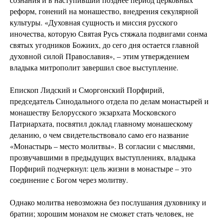
реформ, гонений на монашество, внедрения секулярной
культуры. «Духовная сущность и миссия русского
иночества, которую Святая Русь стяжала подвигами сонма
святых угодников Божиих, до сего дня остается главной
духовной силой Православия», – этим утверждением
владыка митрополит завершил свое выступление.
Епископ Лидский и Сморгонский Порфирий,
председатель Синодального отдела по делам монастырей и
монашеству Белорусского экзархата Московского
Патриархата, посвятил доклад главному монашескому
деланию, о чем свидетельствовало само его название
«Монастырь – место молитвы». В согласии с мыслями,
прозвучавшими в предыдущих выступлениях, владыка
Порфирий подчеркнул: цель жизни в монастыре – это
соединение с Богом через молитву.
Однако молитва невозможна без послушания духовнику и
братии; хорошим монахом не сможет стать человек, не