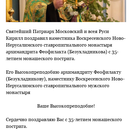
Святейший Патриарх Московский и всея Руси
Кирилл поздравил наместника Воскресенского Ново-
Иерусалимского ставропигиального монастыря
архимандрита Феофилакта (Безукладникова) с 35-
летием монашеского пострига.
Его Высокопреподобию архимандриту Феофилакту
(Безукладникову), наместнику Воскресенского Ново-
Иерусалимского ставропигиального мужского
монастыря
Ваше Высокопреподобие!
Сердечно поздравляю Вас с 35-летием монашеского
пострига.