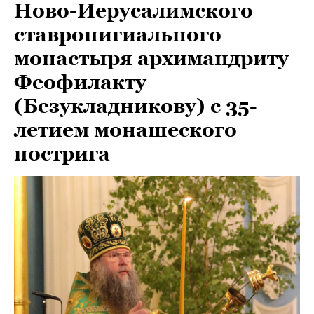
Ново-Иерусалимского
ставропигиального
монастыря архимандриту
Феофилакту
(Безукладникову) с 35-
летием монашеского
пострига