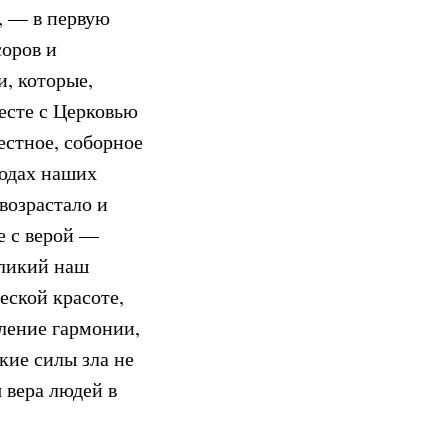
й, — в первую
соров и
, которые,
месте с Церковью
естное, соборное
родах наших
возрастало и
те с верой —
еликий наш
ческой красоте,
вление гармонии,
кие силы зла не
 вера людей в