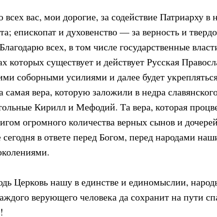
 всех вас, мои дорогие, за содействие Патриарху в 
а; епископат и духовенство — за верность и твердо
Благодарю всех, в том числе государственные власт
ах которых существует и действует Русская Правосл
ими соборными усилиями и далее будет укрепляться
а самая вера, которую заложили в недра славянског
тольные Кирилл и Мефодий. Та вера, которая процве
игом огромного количества верных сынов и дочерей 
 сегодня в ответе перед Богом, перед народами наш
колениями.
одь Церковь нашу в единстве и единомыслии, наро
каждого верующего человека да сохранит на пути сп
!