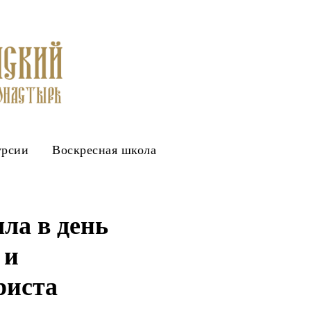
урсии
Воскресная школа
ла в день
 и
риста