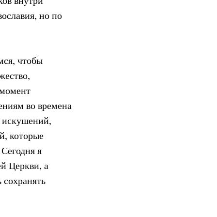
ков внутри
ославия, но по
мся, чтобы
жество,
 момент
ениям во времена
х искушений,
й, которые
 Сегодня я
й Церкви, а
ь сохранять