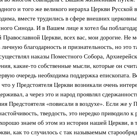
дного и того же великого иерарха Церкви Русской 
дима, вместе трудились в сфере внешних церковных 
ного Синода. И в Вашем лице я хотел бы поблагодар
 Православной Церкви, всех вас, мои дорогие. Не 
 личную благодарность и признательность, но это т
существлял наказы Поместного Собора, Архиерейск
ния, какие-то собственные мысли, которые он счит
ервую очередь необходима поддержка епископата. В
, что у Предстоятеля Церкви возникали очень интер
ерживал, а через это и народ проявлял сдержанность
ия Предстоятеля «повисали в воздухе». Если же у 
настойчивость, твердость, это нередко приводило к 
хорошо знаем об этом из истории нашей Церкви, в 
кви, как то случилось с так называемым старообря