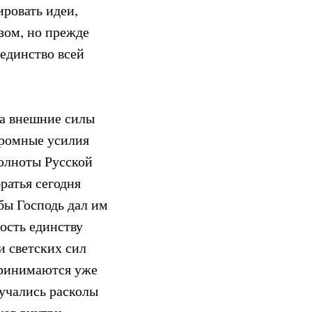
ировать идеи,
зом, но прежде
 единство всей
да внешние силы
громные усилия
полноты Русской
ратья сегодня
бы Господь дал им
ность единству
и светских сил
принимаются уже
лучались расколы