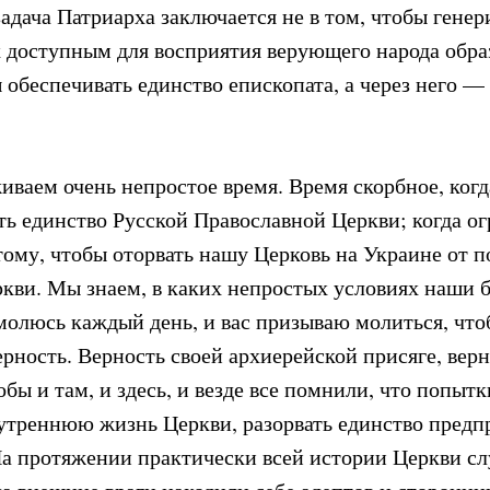
адача Патриарха заключается не в том, чтобы генер
 доступным для восприятия верующего народа обра
ы обеспечивать единство епископата, а через него —
иваем очень непростое время. Время скорбное, ког
ть единство Русской Православной Церкви; когда о
тому, чтобы оторвать нашу Церковь на Украине от 
кви. Мы знаем, в каких непростых условиях наши б
 молюсь каждый день, и вас призываю молиться, что
рность. Верность своей архиерейской присяге, вер
бы и там, и здесь, и везде все помнили, что попытк
нутреннюю жизнь Церкви, разорвать единство пред
 На протяжении практически всей истории Церкви с