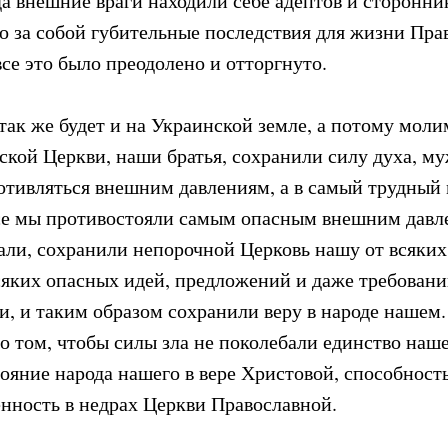
да внешние враги находили себе адептов и сторонни
о за собой губительные последствия для жизни Прав
се это было преодолено и отторгнуто.
так же будет и на Украинской земле, а потому моли
ской Церкви, наши братья, сохранили силу духа, му
отивляться внешним давлениям, а в самый трудный
се мы противостояли самым опасным внешним давл
али, сохранили непорочной Церковь нашу от всяки
всяких опасных идей, предложений и даже требовани
и, и таким образом сохранили веру в народе нашем.
о том, чтобы силы зла не поколебали единство наше
тояние народа нашего в вере Христовой, способност
енность в недрах Церкви Православной.