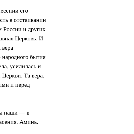
несении его
сть в отстаивании
и России и других
авная Церковь. И
 вера
о народного бытия
ла, усилилась и
Церкви. Та вера,
ими и перед
ды наши — в
асения. Аминь.