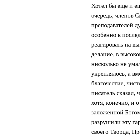
Хотел бы еще и ещ
очередь, членов 
преподавателей д
особенно в послед
реагировать на в
делание, в высок
нисколько не умал
укреплялось, а вм
благочестие, чист
писатель сказал, 
хотя, конечно, и 
заложенной Богом 
разрушили эту га
своего Творца, П