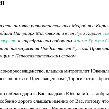
я
, в день памяти равноапостольных Мефодия и Кирил
ейший Патриарх Московский и всея Руси Кирилл
со
итургию
в кафедральном соборном
Храме Христа С
ании богослужения Предстоятель Русской Правосл
ющим с Первосвятительским словом.
сокопреосвященство, владыка митрополит Ювенал
священства и Преосвященства! Дорогие отцы, брать
но поблагодарить Вас, владыка Ювеналий, за добрые
особенно дорого слышать именно от Вас, потому что
зя во многом совпадала с Вашим жизненным путем: