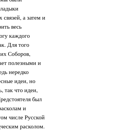
владыки
связей, а затем и
ить весь
могу каждого
ак. Для того
их Соборов,
ает полезными и
едь нередко
есные идеи, но
, так что идеи,
Предстоятеля был
расколам и
том числе Русской
дческим расколом.