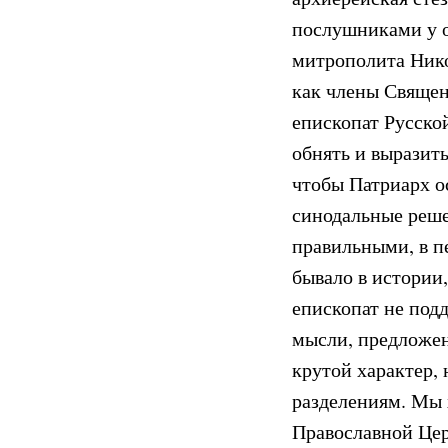
послушниками у о
митрополита Нико
как члены Священ
епископат Русской
обнять и выразить
чтобы Патриарх о
синодальные реше
правильными, в п
бывало в истории
епископат не подд
мысли, предложен
крутой характер, 
разделениям. Мы 
Православной Цер