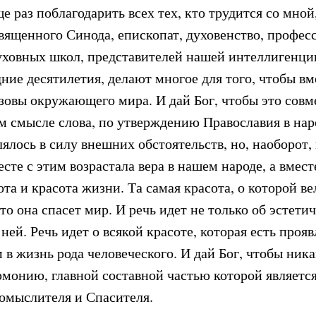
е раз поблагодарить всех тех, кто трудится со мно
Священного Синода, епископат, духовенство, профес
уховных школ, представителей нашей интеллигенции
ние десятилетия, делают многое для того, чтобы в
ызовы окружающего мира. И дай Бог, чтобы это совм
ом смысле слова, по утверждению Православия в на
ялось в силу внешних обстоятельств, но, наоборот, 
есте с этим возрастала вера в нашем народе, а вмес
ота и красота жизни. Та самая красота, о которой в
что она спасет мир. И речь идет не только об эстети
о ней. Речь идет о всякой красоте, которая есть проя
в жизнь рода человеческого. И дай Бог, чтобы ника
рмонию, главной составной частью которой является
ромыслителя и Спасителя.