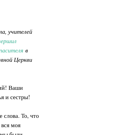
ла, учителей
вершил
пасителя
в
авной Церкви
ий! Ваши
я и сестры!
 слова. То, что
 вся моя
 мы были