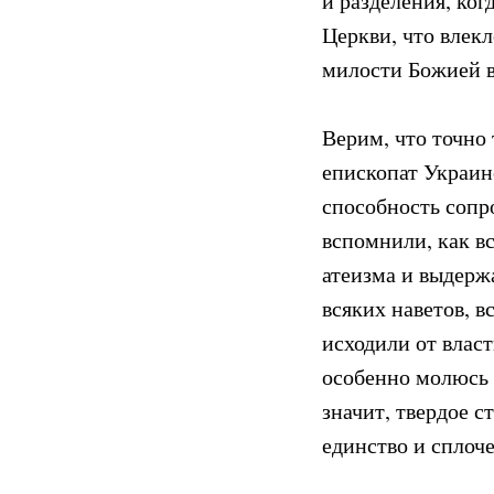
и разделения, ког
Церкви, что влекл
милости Божией в
Верим, что точно 
епископат Украин
способность сопр
вспомнили, как в
атеизма и выдерж
всяких наветов, 
исходили от власт
особенно молюсь 
значит, твердое с
единство и сплоч