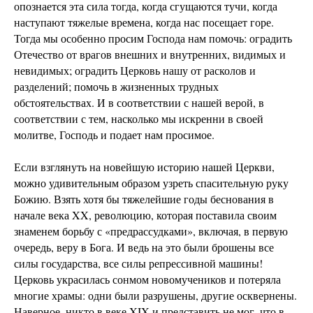
опознается эта сила тогда, когда сгущаются тучи, когда
наступают тяжелые времена, когда нас посещает горе.
Тогда мы особенно просим Господа нам помочь: оградить
Отечество от врагов внешних и внутренних, видимых и
невидимых; оградить Церковь нашу от расколов и
разделений; помочь в жизненных трудных
обстоятельствах. И в соответствии с нашей верой, в
соответствии с тем, насколько мы искренни в своей
молитве, Господь и подает нам просимое.
Если взглянуть на новейшую историю нашей Церкви,
можно удивительным образом узреть спасительную руку
Божию. Взять хотя бы тяжелейшие годы беснования в
начале века XX, революцию, которая поставила своим
знаменем борьбу с «предрассудками», включая, в первую
очередь, веру в Бога. И ведь на это были брошены все
силы государства, все силы репрессивной машины!
Церковь украсилась сонмом новомучеников и потеряла
многие храмы: одни были разрушены, другие осквернены.
Наверное, никто в веке XIX и представить не мог, что в