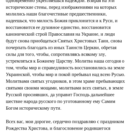
одновременно укрепляешься надеждой. Взирая на эти
исторические стены, перед изображениями на которых
молились наши благочестивые предшественники,
надеешься, что милость Божия приклонится и к Руси, и
восстановится ее духовное единство, восстановится
канонический строй Православия на Украине, и люди
будут снова приобщаться Святых Христовых Таин, снова
почерпать благодать из иных Таинств Церкви, обретая
силы для того, чтобы, сопротивляясь всякому злу,
устремляться к Божиему Царству. Молитва наша сегодня о
том, чтобы мир и справедливость восстановились на земле
Украинской, чтобы мир и покой пребывал над всею Русью.
Молитвами святых угодников, в этом храме пребывающих
святыми своими мощами, молитвами всех святых, в земле
Русской просиявших, да управит Господь дальнейшее
шествие народа русского по уготованному ему Самим
Богом историческому пути.
Всех вас, мои дорогие, сердечно поздравляю с праздником
Рождества Христова, и благословение родившегося