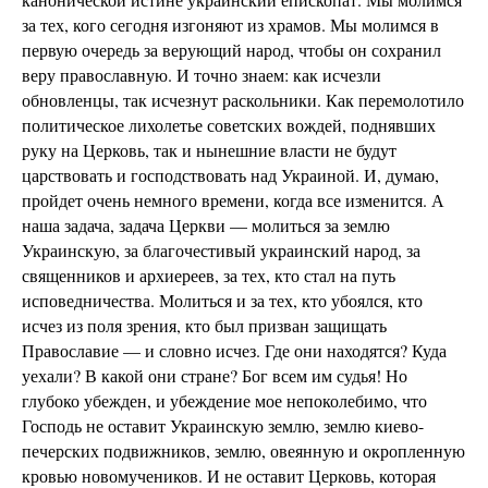
за тех, кого сегодня изгоняют из храмов. Мы молимся в
первую очередь за верующий народ, чтобы он сохранил
веру православную. И точно знаем: как исчезли
обновленцы, так исчезнут раскольники. Как перемолотило
политическое лихолетье советских вождей, поднявших
руку на Церковь, так и нынешние власти не будут
царствовать и господствовать над Украиной. И, думаю,
пройдет очень немного времени, когда все изменится. А
наша задача, задача Церкви — молиться за землю
Украинскую, за благочестивый украинский народ, за
священников и архиереев, за тех, кто стал на путь
исповедничества. Молиться и за тех, кто убоялся, кто
исчез из поля зрения, кто был призван защищать
Православие — и словно исчез. Где они находятся? Куда
уехали? В какой они стране? Бог всем им судья! Но
глубоко убежден, и убеждение мое непоколебимо, что
Господь не оставит Украинскую землю, землю киево-
печерских подвижников, землю, овеянную и окропленную
кровью новомучеников. И не оставит Церковь, которая