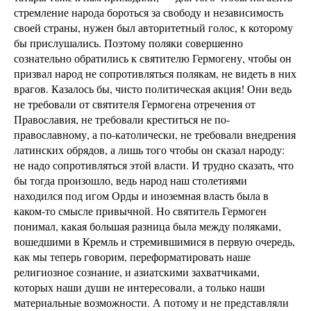
стремление народа бороться за свободу и независимость
своей страны, нужен был авторитетный голос, к которому
бы прислушались. Поэтому поляки совершенно
сознательно обратились к святителю Гермогену, чтобы он
призвал народ не сопротивляться полякам, не видеть в них
врагов. Казалось бы, чисто политическая акция! Они ведь
не требовали от святителя Гермогена отречения от
Православия, не требовали креститься не по-
православному, а по-католически, не требовали внедрения
латинских обрядов, а лишь того чтобы он сказал народу:
не надо сопротивляться этой власти. И трудно сказать, что
бы тогда произошло, ведь народ наш столетиями
находился под игом Орды и иноземная власть была в
каком-то смысле привычной. Но святитель Гермоген
понимал, какая большая разница была между поляками,
вошедшими в Кремль и стремившимися в первую очередь,
как мы теперь говорим, переформатировать наше
религиозное сознание, и азиатскими захватчиками,
которых наши души не интересовали, а только наши
материальные возможности. А потому и не представляли