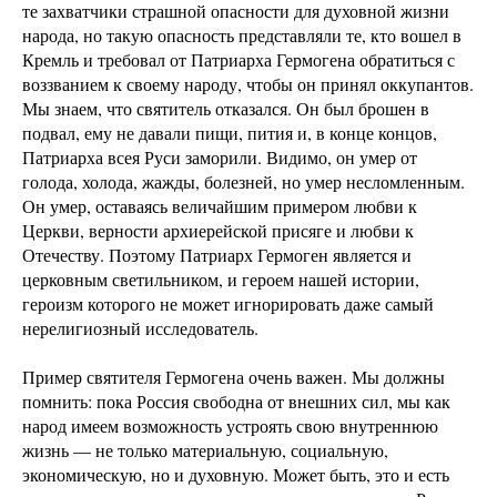
те захватчики страшной опасности для духовной жизни
народа, но такую опасность представляли те, кто вошел в
Кремль и требовал от Патриарха Гермогена обратиться с
воззванием к своему народу, чтобы он принял оккупантов.
Мы знаем, что святитель отказался. Он был брошен в
подвал, ему не давали пищи, пития и, в конце концов,
Патриарха всея Руси заморили. Видимо, он умер от
голода, холода, жажды, болезней, но умер несломленным.
Он умер, оставаясь величайшим примером любви к
Церкви, верности архиерейской присяге и любви к
Отечеству. Поэтому Патриарх Гермоген является и
церковным светильником, и героем нашей истории,
героизм которого не может игнорировать даже самый
нерелигиозный исследователь.
Пример святителя Гермогена очень важен. Мы должны
помнить: пока Россия свободна от внешних сил, мы как
народ имеем возможность устроять свою внутреннюю
жизнь — не только материальную, социальную,
экономическую, но и духовную. Может быть, это и есть