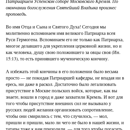
Патриаршем Успенском соборе Московского Кремля. По
окончании богослужения Святейший Владыка произнес
проповедь.
Во имя Отца и Сына и Святого Духа! Сегодня мы
молитвенно вспоминаем имя великого Патриарха всея
Руси Гермогена. Вспоминаем его не только как Патриарха,
многое делавшего для укрепления церковной жизни, но и
как человека, душу свою положившего за овцы своя (Ин.
15:13), то есть принявшего мученическую кончину.
А избежать этой кончины в его положении было весьма
просто — не покидая Патриаршей кафедры, не впадая ни в
ересь, ни даже в раскол. Достаточно было легализовать
присутствие в Москве польских войск, которые, как вы
знаете, вошли в город и даже захватили Кремль. И вот для
того чтобы присутствие внешних сил не вызывало у
русских людей желания организовать сопротивление,
чтобы они смирились с тем, что случилось, — мол,
пришли и пришли, мало ли чего не было в нашей жизни, и
татары тоже к нам приходили, — для того чтобы погасить