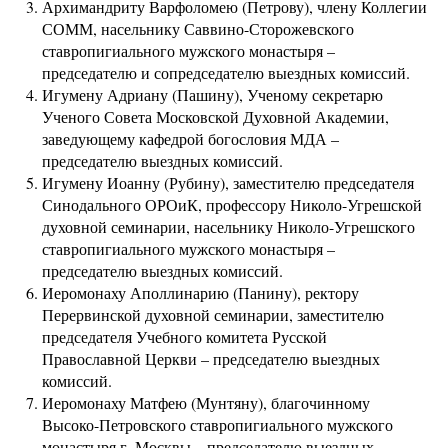
Архимандриту Варфоломею (Петрову), члену Коллегии
СОММ, насельнику Саввино-Сторожевского
ставропигиального мужского монастыря –
председателю и сопредседателю выездных комиссий.
Игумену Адриану (Пашину), Ученому секретарю
Ученого Совета Московской Духовной Академии,
заведующему кафедрой богословия МДА –
председателю выездных комиссий.
Игумену Иоанну (Рубину), заместителю председателя
Синодального ОРОиК, профессору Николо-Угрешской
духовной семинарии, насельнику Николо-Угрешского
ставропигиального мужского монастыря –
председателю выездных комиссий.
Иеромонаху Аполлинарию (Панину), ректору
Перервинской духовной семинарии, заместителю
председателя Учебного комитета Русской
Православной Церкви – председателю выездных
комиссий.
Иеромонаху Матфею (Мунтяну), благочинному
Высоко-Петровского ставропигиального мужского
монастыря г. Москвы – председателю выездных