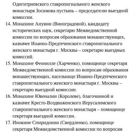
Одигитриевского ставропигиального женского
монастыря Зосимова пустынь – председателю выездной
комиссии.
Монахине Анувии (Виноградовой), кандидату
исторических наук, секретарю Межведомственной
комиссии по вопросам образования монашествующих,
казначее Иоанно-Предтеченского ставропигиального
женского монастыря г. Москвы – секретарю выездных
комиссий.
Монахине Феонилле (Харченко), помощнице секретаря
Межведомственной комиссии по вопросам образования
монашествующих, насельнице Иоанно-Предтеченского
ставропигиального женского монастыря г. Москвы –
секретарю выездной комиссии.
Монахине Ювеналии (Королеве), благочинной и
казначее Кресто-Воздвиженского Иерусалимского
ставропигиального женского монастыря – помощнице
секретаря выездной комиссии.
Инокине Спиридонии (Свердленко), помощнице
секретаря Межведомственной комиссии по вопросам