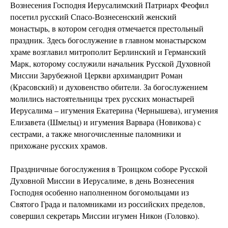
Вознесения Господня Иерусалимский Патриарх Феофил
посетил русский Спасо-Вознесенский женский
монастырь, в котором сегодня отмечается престольный
праздник. Здесь богослужение в главном монастырском
храме возглавил митрополит Берлинский и Германский
Марк, которому сослужили начальник Русской Духовной
Миссии Зарубежной Церкви архимандрит Роман
(Красовский) и духовенство обители. За богослужением
молились настоятельницы трех русских монастырей
Иерусалима – игумения Екатерина (Чернышева), игумения
Елизавета (Шмельц) и игумения Варвара (Новикова) с
сестрами, а также многочисленные паломники и
прихожане русских храмов.
Праздничные богослужения в Троицком соборе Русской
Духовной Миссии в Иерусалиме, в день Вознесения
Господня особенно наполненном богомольцами из
Святого Града и паломниками из российских пределов,
совершил секретарь Миссии игумен Никон (Головко).