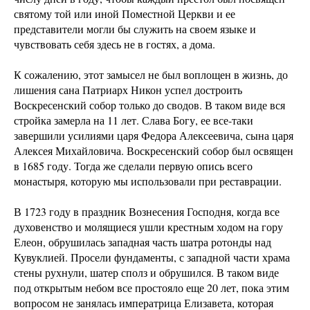
святому той или иной Поместной Церкви и ее
представители могли бы служить на своем языке и
чувствовать себя здесь не в гостях, а дома.
К сожалению, этот замысел не был воплощен в жизнь, до
лишения сана Патриарх Никон успел достроить
Воскресенский собор только до сводов. В таком виде вся
стройка замерла на 11 лет. Слава Богу, ее все-таки
завершили усилиями царя Федора Алексеевича, сына царя
Алексея Михайловича. Воскресенский собор был освящен
в 1685 году. Тогда же сделали первую опись всего
монастыря, которую мы использовали при реставрации.
В 1723 году в праздник Вознесения Господня, когда все
духовенство и молящиеся ушли крестным ходом на гору
Елеон, обрушилась западная часть шатра ротонды над
Кувуклией. Просели фундаменты, с западной части храма
стены рухнули, шатер сполз и обрушился. В таком виде
под открытым небом все простояло еще 20 лет, пока этим
вопросом не занялась императрица Елизавета, которая