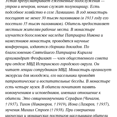
Устав предусматривает ежедневные богослужения —
утром и вечером, ночью служат полунощницу. Есть
подсобное хозяйство в селе Ламишино. В год монастырь
посещают не менее 30 тысяч паломников (в 1913 году его
посетило 35 тысяч паломников). Обитель предоставляет
местным жителям рабочие места. В монастыре
изучается богословское наследие Патриарха Никона и
наместников монастыря, проводятся научные
конференции, издаются сборники докладов. По
благословению Святейшего Патриарха Кирилла
архимандрит Феофилакт — член общественного совета
при отделе МВД Истринского городского округа. Он
читает лекции сотрудникам МВД. Монастырь организует
экскурсии для молодежи, его насельники проводят
патриотические и воспитательные беседы. В монастыре
есть четыре музея. В обители почитают память
новомучеников и исповедников, имевших отношение к
обители. Это священномученики Серафим (Чичагов,
† 1937), Тихон (Никаноров, † 1919), Иона (Лазарев, † 1937),
мученик Михаил Строев († 1938). При совершении
иноческих и монашеских постригов насельникам обители