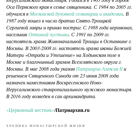
Оса Пермского края в семье священника. С 1984 по 2005 гг.
обучался в
Московской духовной семинарии и академии
. В
1987 году вошел в число братии Свято-Троицкой
Сергиевой лавры и принял постриг. С 1988 года иеромонах,
насельник
Оптиной пустыни
. С 1991 по 2009 гг.
настоятель храма Живоначальной Троицы в Останкине г.
Москвы. В 2003-2008 гг. настоятель храма иконы Божией
Матери «Отрада и Утешение» на Ходынском поле в
Москве и благочинный храмов Всехсвятского округа г.
Москвы. В мае 2008 года указом
Патриарха Алексия II
и
решением Священного Синода от 23 июня 2008 года
назначен наместником Воскресенского Ново-
Иерусалимского ставропигиального мужского монастыря.
В 2016 году возведен в сан архимандрита.
Патриархия.ru
«Церковный вестник»
/
ХРОНИКА МОНАСТЫРСКОЙ ЖИЗНИ