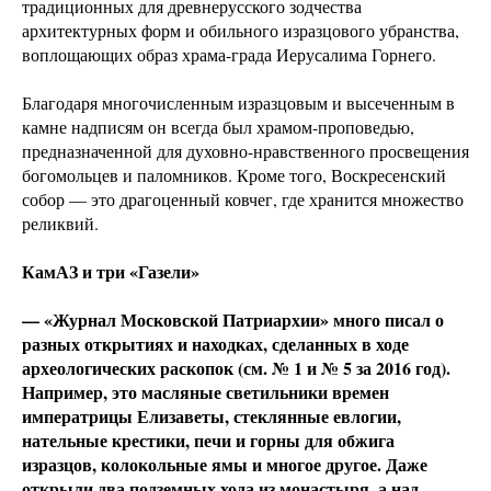
традиционных для древнерусского зодчества
архитектурных форм и обильного изразцового убранства,
воплощающих образ храма-града Иерусалима Горнего.
Благодаря многочисленным изразцовым и высеченным в
камне надписям он всегда был храмом-проповедью,
предназначенной для духовно-нравственного просвещения
богомольцев и паломников. Кроме того, Воскресенский
собор — это драгоценный ковчег, где хранится множество
реликвий.
КамАЗ и три «Газели»
— «Журнал Московской Патриархии» много писал о
разных открытиях и находках, сделанных в ходе
археологических раскопок (см. № 1 и № 5 за 2016 год).
Например, это масляные светильники времен
императрицы Елизаветы, стеклянные евлогии,
нательные крестики, печи и горны для обжига
изразцов, колокольные ямы и многое другое. Даже
открыли два подземных хода из монастыря, а над