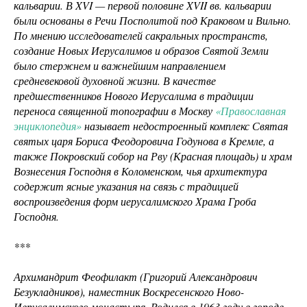
кальварии. В XVI — первой половине XVII вв. кальварии
были основаны в Речи Посполитой под Краковом и Вильно.
По мнению исследователей сакральных пространств,
создание Новых Иерусалимов и образов Святой Земли
было стержнем и важнейшим направлением
средневековой духовной жизни. В качестве
предшественников Нового Иерусалима в традиции
переноса священной топографии в Москву
«Православная
энциклопедия»
называет недостроенный комплекс Святая
святых царя Бориса Феодоровича Годунова в Кремле, а
также Покровский собор на Рву (Красная площадь) и храм
Вознесения Господня в Коломенском, чья архитектура
содержит ясные указания на связь с традицией
воспроизведения форм иерусалимского Храма Гроба
Господня.
***
Архимандрит Феофилакт (Григорий Александрович
Безукладников), наместник Воскресенского Ново-
Иерусалимского монастыря. Родился в 1963 году в городе