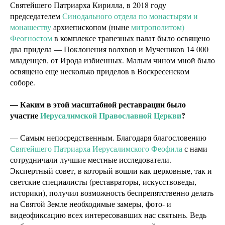
Святейшего Патриарха Кирилла, в 2018 году
председателем
Синодального отдела по монастырям и
монашеству
архиепископом (ныне
митрополитом)
Феогностом
в комплексе трапезных палат было освящено
два придела — Поклонения волхвов и Мучеников 14 000
младенцев, от Ирода избиенных. Малым чином мной было
освящено еще несколько приделов в Воскресенском
соборе.
— Каким в этой масштабной реставрации было
участие
Иерусалимской Православной Церкви
?
— Самым непосредственным. Благодаря благословению
Святейшего Патриарха Иерусалимского Феофила
с нами
сотрудничали лучшие местные исследователи.
Экспертный совет, в который вошли как церковные, так и
светские специалисты (реставраторы, искусствоведы,
историки), получил возможность беспрепятственно делать
на Святой Земле необходимые замеры, фото- и
видеофиксацию всех интересовавших нас святынь. Ведь