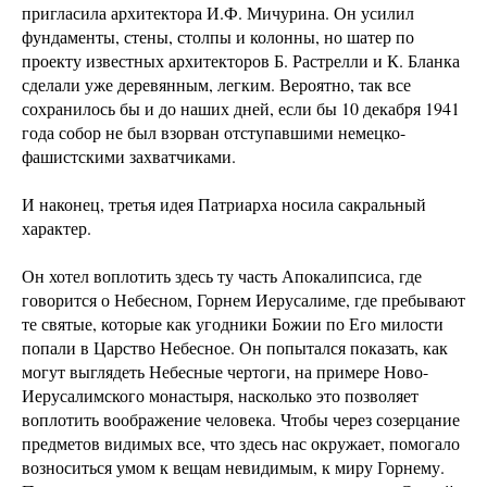
пригласила архитектора И.Ф. Мичурина. Он усилил
фундаменты, стены, столпы и колонны, но шатер по
проекту известных архитекторов Б. Растрелли и К. Бланка
сделали уже деревянным, легким. Вероятно, так все
сохранилось бы и до наших дней, если бы 10 декабря 1941
года собор не был взорван отступавшими немецко-
фашистскими захватчиками.
И наконец, третья идея Патриарха носила сакральный
характер.
Он хотел воплотить здесь ту часть Апокалипсиса, где
говорится о Небесном, Горнем Иерусалиме, где пребывают
те святые, которые как угодники Божии по Его милости
попали в Царство Небесное. Он попытался показать, как
могут выглядеть Небесные чертоги, на примере Ново-
Иерусалимского монастыря, насколько это позволяет
воплотить воображение человека. Чтобы через созерцание
предметов видимых все, что здесь нас окружает, помогало
возноситься умом к вещам невидимым, к миру Горнему.