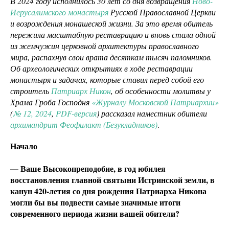
В 2024 году исполнилось 30 лет со дня возвращения
Ново-
Иерусалимского монастыря
Русской Православной Церкви
и возрождения монашеской жизни. За это время обитель
пережила масштабную реставрацию и вновь стала одной
из жемчужин церковной архитектуры православного
мира, распахнув свои врата десяткам тысяч паломников.
Об археологических открытиях в ходе реставрации
монастыря и задачах, которые ставил перед собой его
строитель
Патриарх Никон
, об особенности молитвы у
Храма Гроба Господня
«Журналу Московской Патриархии»
(
№ 12, 2024
,
PDF-версия
) рассказал наместник обители
архимандрит Феофилакт (Безукладников)
.
Начало
— Ваше Высокопреподобие, в год юбилея
восстановления главной святыни Истринской земли, в
канун 420-летия со дня рождения Патриарха Никона
могли бы вы подвести самые значимые итоги
современного периода жизни вашей обители?