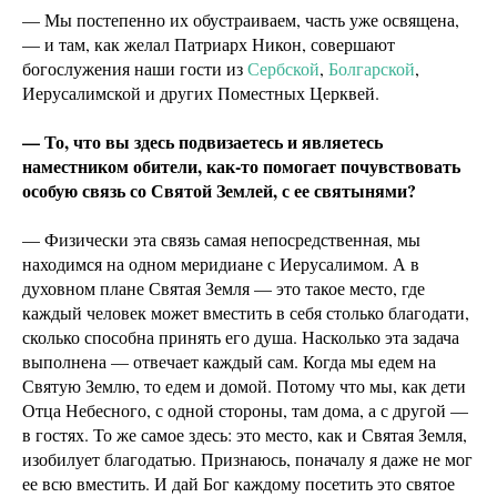
— Мы постепенно их обустраиваем, часть уже освящена,
— и там, как желал Патриарх Никон, совершают
богослужения наши гости из
Сербской
,
Болгарской
,
Иерусалимской и других Поместных Церквей.
— То, что вы здесь подвизаетесь и являетесь
наместником обители, как-то помогает почувствовать
особую связь со Святой Землей, с ее святынями?
— Физически эта связь самая непосредственная, мы
находимся на одном меридиане с Иерусалимом. А в
духовном плане Святая Земля — это такое место, где
каждый человек может вместить в себя столько благодати,
сколько способна принять его душа. Насколько эта задача
выполнена — отвечает каждый сам. Когда мы едем на
Святую Землю, то едем и домой. Потому что мы, как дети
Отца Небесного, с одной стороны, там дома, а с другой —
в гостях. То же самое здесь: это место, как и Святая Земля,
изобилует благодатью. Признаюсь, поначалу я даже не мог
ее всю вместить. И дай Бог каждому посетить это святое