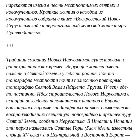
нарекаются имена в честь местночтимых святых и
новомучеников. Краткие жития о каждом из
новомучеников собраны в книге «Воскресенский Ново-
Иерусалимский ставропигиальный мужской монастырь.
Путеводитель».
***
Традиции создания Новых Иерусалимов существовали с
раннехристианских времен. Верующие хотели иметь
память о Святой Земле и у себя на родине. Где-то
топография местности почти полностью повторяла
топографию Святой Земли (Мцхета, Грузия, IV век), где-
то частично. Идея строительства Нового Иерусалима в
истории возведения паломнических центров в Европе
воплощалась в форме ландшафтных парков, символически
воспроизводивших священную топографию и архитектуру
Святой Земли, особенно Иерусалима. В Италии и Испании
эти парки назывались Святые Горы (Sacri Monti, известны
с конца XV века), а в Центральной и Восточной Европе —