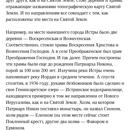
отражающие названиями топографическую карту Святой
Земли. И по направлениям все совпадает с тем, как
расположены эти места на Святой Земле.
Например, на месте нынешнего города Истры было две
деревни — Воскресенская и Вознесенская.
Соответственно, стояли храмы Воскресения Христова и
Вознесения Господня. А в селе Преображенское был храм
Преображения Господня. И так далее. Причем построены
эти храмы были еще до рождения Патриарха Никона,
порой за 100 или 200 лет. Излучина реки Истры очень
напоминает реку Иордан в среднем течении. А спустя
столетия, в 1936 году, руками безбожников было сделано и
свое Геннисаретское озеро — Истринское водохранилище,
находящееся примерно в том же направлении от Нового
Иерусалима, как и на Святой Земле. Холм, на котором
Патриарх Никон поставил монастырь, он назвал Сионом,
холм рядом — Елеоном (на этом месте сейчас стоит
Поклонный крест), другие два холма — Фавором и
Ермоном.