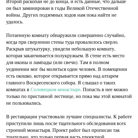
Второй раскопан не до конца, и есть данные, что дальше
он был заминирован в годы Великой Отечественной
войны. Других подземных ходов нам пока найти не
удалось.
Потаенную комнату обнаружили совершенно случайно,
когда при сверлении стены туда провалилось сверло.
Раскрыв штукатурку, увидели небольшую комнату,
которая заканчивается полукружьем. В стене есть место
для иконы и лампады (или свечи). Там в полном
уединении мог бы молиться один человек. В помещении
есть окошко, которое открывается прямо над алтарем
главного Воскресенского собора. Я слышал о таких
комнатах в
Соловецком монастыре
. Попасть в нее можно
только по приставной лестнице, но пока мы этой комнатой
не пользовались.
В реставрации участвовали лучшие специалисты. К работе
приступили лишь после тщательного обследования всех
строений монастыря. Проект работ был прописан так
тщательно, что только первая часть проектной