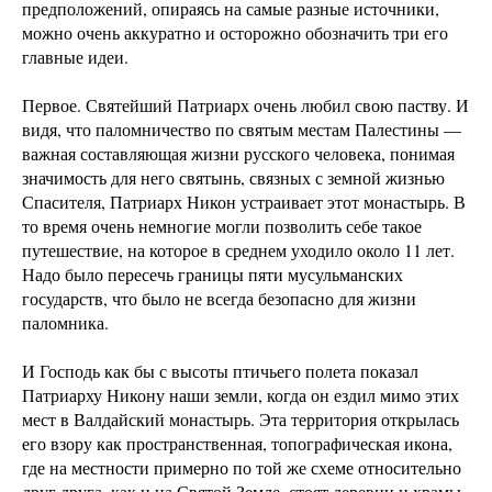
предположений, опираясь на самые разные источники,
можно очень аккуратно и осторожно обозначить три его
главные идеи.
Первое. Святейший Патриарх очень любил свою паству. И
видя, что паломничество по святым местам Палестины —
важная составляющая жизни русского человека, понимая
значимость для него святынь, связных с земной жизнью
Спасителя, Патриарх Никон устраивает этот монастырь. В
то время очень немногие могли позволить себе такое
путешествие, на которое в среднем уходило около 11 лет.
Надо было пересечь границы пяти мусульманских
государств, что было не всегда безопасно для жизни
паломника.
И Господь как бы с высоты птичьего полета показал
Патриарху Никону наши земли, когда он ездил мимо этих
мест в Валдайский монастырь. Эта территория открылась
его взору как пространственная, топографическая икона,
где на местности примерно по той же схеме относительно
друг друга, как и на Святой Земле, стоят деревни и храмы,