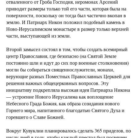
отваленного от Гроба Господня, иеромонах Арсений
приводит размеры только той его части, которая была на
поверхности, поскольку он тогда был частично вкопан в
землю. И Патриарх Никон положил подобный камень в
Ново-Иерусалимском монастыре в размер только верхней
части, выступающей из земли.
Второй замысел состоял в том, чтобы создать всемирный
центр Православия, где безопасно (на Святой Земле
постоянно шли и идут до сих пор военные столкновения)
могли бы собираться священнослужители, монахи,
верующие разных Поместных Православных Церквей для
решения важных общецерковных вопросов. Эту
инициативу подкрепляла высокая идея Патриарха Никона
— устроение Нового Иерусалима как воплощение
Небесного Града Божия, как образа созидания нового
Горнего мира, напитанного благодатью Святого Духа и
горевшего о Славе Божией.
Вокруг Кувуклии планировалось сделать 365 приделов, по
числу дней в году, чтобы каждый престол был посвящен