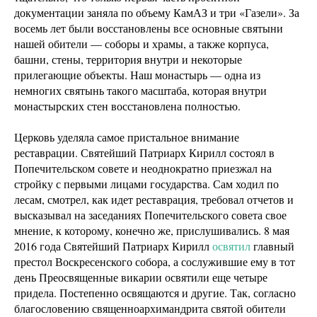
документации заняла по объему КамАЗ и три «Газели». За
восемь лет были восстановлены все основные святыни
нашей обители — соборы и храмы, а также корпуса,
башни, стены, территория внутри и некоторые
прилегающие объекты. Наш монастырь — одна из
немногих святынь такого масштаба, которая внутри
монастырских стен восстановлена полностью.
Церковь уделяла самое пристальное внимание
реставрации. Святейший Патриарх Кирилл состоял в
Попечительском совете и неоднократно приезжал на
стройку с первыми лицами государства. Сам ходил по
лесам, смотрел, как идет реставрация, требовал отчетов и
высказывал на заседаниях Попечительского совета свое
мнение, к которому, конечно же, прислушивались. 8 мая
2016 года Святейший Патриарх Кирилл
освятил
главный
престол Воскресенского собора, а сослужившие ему в тот
день Преосвященные викарии освятили еще четыре
придела. Постепенно освящаются и другие. Так, согласно
благословению священноархимандрита святой обители