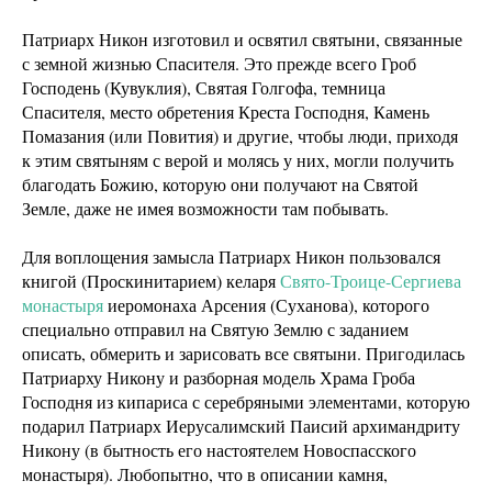
Патриарх Никон изготовил и освятил святыни, связанные
с земной жизнью Спасителя. Это прежде всего Гроб
Господень (Кувуклия), Святая Голгофа, темница
Спасителя, место обретения Креста Господня, Камень
Помазания (или Повития) и другие, чтобы люди, приходя
к этим святыням с верой и молясь у них, могли получить
благодать Божию, которую они получают на Святой
Земле, даже не имея возможности там побывать.
Для воплощения замысла Патриарх Никон пользовался
книгой (Проскинитарием) келаря
Свято-Троице-Сергиева
монастыря
иеромонаха Арсения (Суханова), которого
специально отправил на Святую Землю с заданием
описать, обмерить и зарисовать все святыни. Пригодилась
Патриарху Никону и разборная модель Храма Гроба
Господня из кипариса с серебряными элементами, которую
подарил Патриарх Иерусалимский Паисий архимандриту
Никону (в бытность его настоятелем Новоспасского
монастыря). Любопытно, что в описании камня,