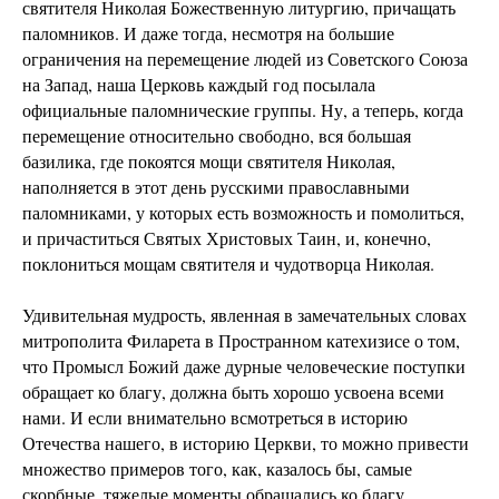
святителя Николая Божественную литургию, причащать
паломников. И даже тогда, несмотря на большие
ограничения на перемещение людей из Советского Союза
на Запад, наша Церковь каждый год посылала
официальные паломнические группы. Ну, а теперь, когда
перемещение относительно свободно, вся большая
базилика, где покоятся мощи святителя Николая,
наполняется в этот день русскими православными
паломниками, у которых есть возможность и помолиться,
и причаститься Святых Христовых Таин, и, конечно,
поклониться мощам святителя и чудотворца Николая.
Удивительная мудрость, явленная в замечательных словах
митрополита Филарета в Пространном катехизисе о том,
что Промысл Божий даже дурные человеческие поступки
обращает ко благу, должна быть хорошо усвоена всеми
нами. И если внимательно всмотреться в историю
Отечества нашего, в историю Церкви, то можно привести
множество примеров того, как, казалось бы, самые
скорбные, тяжелые моменты обращались ко благу.