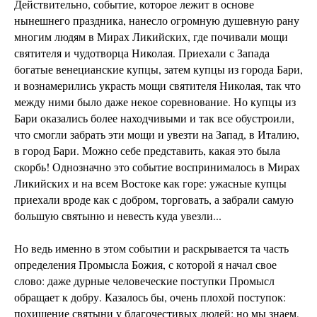
Действительно, событие, которое лежит в основе
нынешнего праздника, нанесло огромную душевную рану
многим людям в Мирах Ликийских, где почивали мощи
святителя и чудотворца Николая. Приехали с Запада
богатые венецианские купцы, затем купцы из города Бари,
и вознамерились украсть мощи святителя Николая, так что
между ними было даже некое соревнование. Но купцы из
Бари оказались более находчивыми и так все обустроили,
что смогли забрать эти мощи и увезти на Запад, в Италию,
в город Бари. Можно себе представить, какая это была
скорбь! Однозначно это событие воспринималось в Мирах
Ликийских и на всем Востоке как горе: ужасные купцы
приехали вроде как с добром, торговать, а забрали самую
большую святыню и невесть куда увезли...
Но ведь именно в этом событии и раскрывается та часть
определения Промысла Божия, с которой я начал свое
слово: даже дурные человеческие поступки Промысл
обращает к добру. Казалось бы, очень плохой поступок:
похищение святыни у благочестивых людей; но мы знаем,