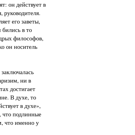
ят: он действует в
, руководителя.
яет его заветы,
 бились в то
удрых философов,
ко он носитель
х заключалась
аризим, ни в
тах достигает
не. В духе, то
йствует в духе»,
л, что подлинные
м, что именно у