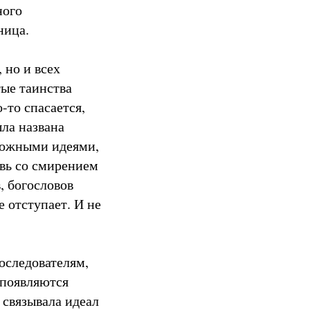
ного
ница.
 но и всех
тые таинства
-то спасается,
ыла названа
ложными идеями,
вь со смирением
, богословов
е отступает. И не
последователям,
 появляются
 связывала идеал