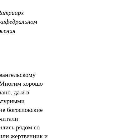
 Патриарх
кафедральном
ужения
евангельскому
. Многим хорошо
ано, да и в
льтурными
ие богословские
считали
ились рядом со
дили жертвенник и