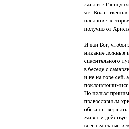
жизни с Господом
что Божественная
послание, которое
получив от Христа
И дай Бог, чтобы 
никакие ложные и
спасительного пут
в беседе с самаря
и не на горе сей,
поклоняющимися Г
Но нельзя принима
православным хрис
обязан совершать
живет и действует
всевозможные иск