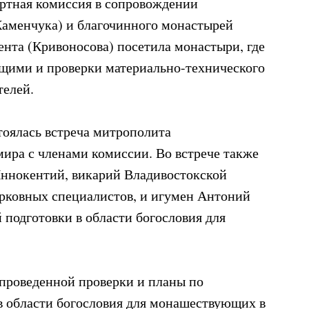
ертная комиссия в сопровождении
Каменчука) и благочинного монастырей
нта (Кривоносова) посетила монастыри, где
щими и проверки материально-технического
телей.
тоялась встреча митрополита
ира с членами комиссии. Во встрече также
Иннокентий, викарий Владивостокской
ерковных специалистов, и игумен Антоний
 подготовки в области богословия для
 проведенной проверки и планы по
 в области богословия для монашествующих в