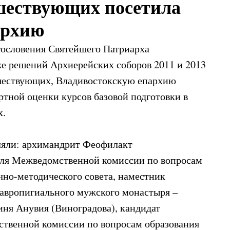
шествующих посетила
архию
агословения Святейшего Патриарха
же решений Архиерейских соборов 2011 и 2013
ашествующих, Владивостокскую епархию
ртной оценки курсов базовой подготовки в
х.
яли: архимандрит Феофилакт
теля Межведомственной комиссии по вопросам
но-методического совета, наместник
авропигиального мужского монастыря –
иня Анувия (Виноградова), кандидат
ственной комиссии по вопросам образования