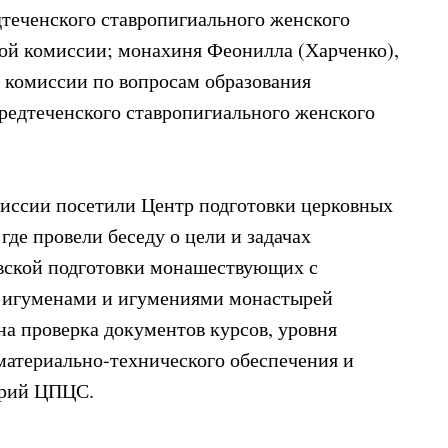
теченского ставропигиального женского
ной комиссии; монахиня Феонилла (Харченко),
комиссии по вопросам образования
едтеченского ставропигиального женского
иссии посетили Центр подготовки церковных
где провели беседу о цели и задачах
овской подготовки монашествующих с
, игуменами и игумениями монастырей
а проверка документов курсов, уровня
 материально-технического обеспечения и
орий ЦПЦС.