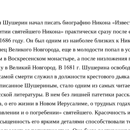
ч Шушерин начал писать биографию Никона «Извес
итии святейшего Никона» практически сразу после е
в 1686 году. Он был одним из наиболее близких к Н
ц Великого Новгорода, еще в молодости попал в у
м в Воскресенском монастыре, а после низложения 
ку в Великий Новгород. В 1681 г. Шушерина освобод
 самой смерти служил в должности крестового дьяка
аписанное Шушериным, стало одним из самых чита
сской литературы. В нем без лишней патетики расск
, о его жизни в Новом Иерусалиме, о трудных годах
авлении и о погребении» святейшего. Красочность 
асыщенность его яркими деталями способствовали то