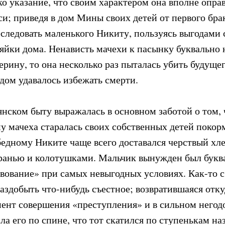
ко указание, что своим характером она вполне опр
си; приведя в дом Мины своих детей от первого бра
следовать маленького Никиту, пользуясь выгодами 
яйки дома. Ненависть мачехи к пасынку буквально н
рину, то она несколько раз пыталась убить будущег
дом удавалось избежать смерти.
ьянском быту выражалась в основном заботой о том,
му мачеха старалась своих собственных детей поко
бедному Никите чаще всего доставался черствый хле
анью и колотушками. Мальчик вынужден был буква
вование» при самых невыгодных условиях. Как-то с 
аздобыть что-нибудь съестное; возвратившаяся отку
мент совершения «преступления» и в сильном негод
ла его по спине, что тот скатился по ступенькам на