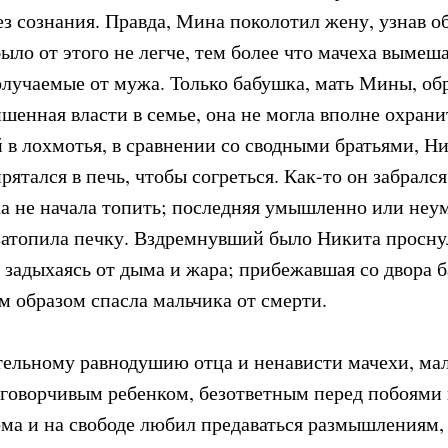
з сознания. Правда, Мина поколотил жену, узнав об
ло от этого не легче, тем более что мачеха вымеша
олучаемые от мужа. Только бабушка, мать Мины, об
шенная власти в семье, она не могла вполне охрани
 в лохмотья, в сравнении со сводными братьями, Н
рятался в печь, чтобы согреться. Как-то он забрался
ха не начала топить; последняя умышленно или не
затопила печку. Вздремнувший было Никита просну
, задыхаясь от дыма и жара; прибежавшая со двора 
м образом спасла мальчика от смерти.
тельному равнодушию отца и ненависти мачехи, ма
зговорчивым ребенком, безответным перед побоями 
дома и на свободе любил предаваться размышлениям,