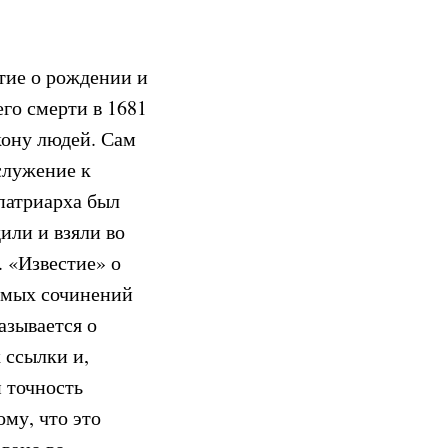
тие о рождении и
го смерти в 1681
икону людей. Сам
служение к
патриарха был
или и взяли во
. «Известие» о
емых сочинений
азывается о
 ссылки и,
и точность
му, что это