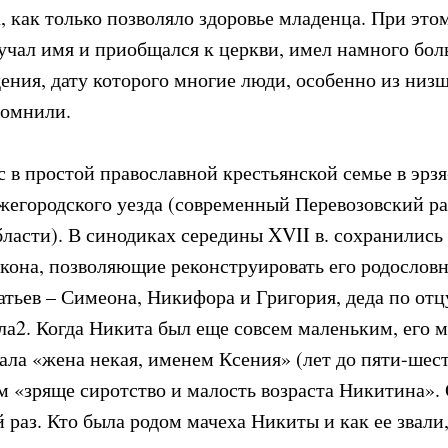
, как только позволяло здоровье младенца. При это
лучал имя и приобщался к церкви, имел намного бол
дения, дату которого многие люди, особенно из низ
помнили.
 в простой православной крестьянской семье в эрзя
егородского уезда (современный Перевозовский р
ласти). В синодиках середины XVII в. сохранились
кона, позволяющие реконструировать его родослов
атьев – Симеона, Никифора и Григория, деда по отц
ла2. Когда Никита был еще совсем маленьким, его м
ала «жена некая, именем Ксения» (лет до пяти-шест
м «зряще сиротство и малость возраста Никитина». 
 раз. Кто была родом мачеха Никиты и как ее звали,