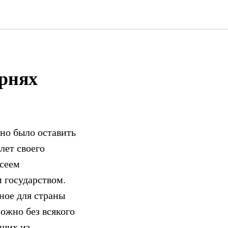
рнях
ено было оставить
лет своего
ксеем
 государством.
ное для страны
можно без всякого
дших из