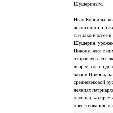
Шушериным.
Иван Корнильеви
воспитании и о ж
г. и закончил ее 
Шушерин, урожене
Никону, жил с ни
отправлен в ссыл
дворец, где он до
жизни Никона, н
средневековой ру
деяниях патриарха
наконец, «о прест
повествования, н