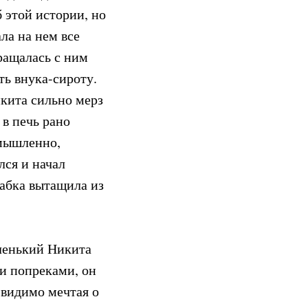
 этой истории, но
ла на нем все
ращалась с ним
ть внука-сироту.
икита сильно мерз
 в печь рано
умышленно,
лся и начал
бабка вытащила из
ленький Никита
и попреками, он
 видимо мечтая о