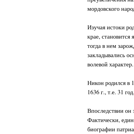
мордовского наро
Изучая истоки ро
крае, становится
тогда в нем зарож
закладывались ос
волевой характер.
Никон родился в 1
1636 г., т.е. 31 год
Впоследствии он 
Фактически, еди
биографии патриа