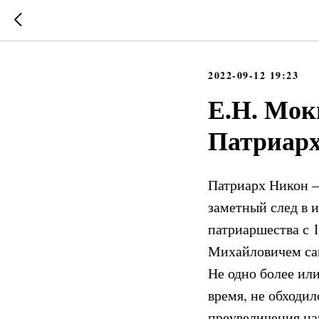
2022-09-12 19:23
Е.Н. Мок
Патриарх
Патриарх Никон –
заметный след в и
патриаршества с 
Михайловичем сам
Не одно более ил
время, не обходил
преувеличения на