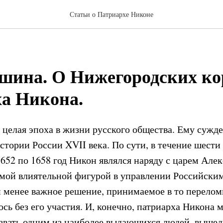
Статьи о Патриархе Никоне
шина. О Нижегородских ко
а Никона.
 целая эпоха в жизни русского общества. Ему сужд
стории России XVII века. По сути, в течение шести 
1652 по 1658 год Никон являлся наряду с царем Але
ой влиятельной фигурой в управлении Российским
и менее важное решение, принимаемое в то перелом
ось без его участия. И, конечно, патриарха Никона 
звать одним из наиболее выдающихся людей, выше