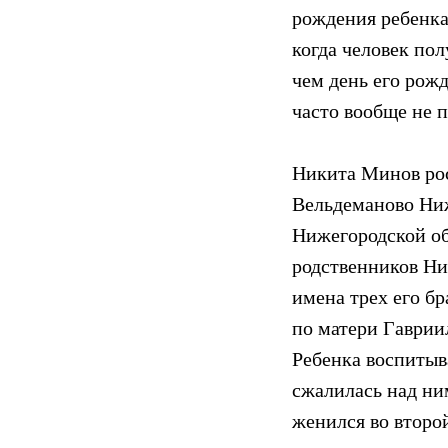
рождения ребенка
когда человек по
чем день его рож
часто вообще не 
Никита Минов рос
Вельдеманово Ниж
Нижегородской об
родственников Ни
имена трех его бр
по матери Гаврии
Ребенка воспитыв
сжалилась над ни
женился во второй