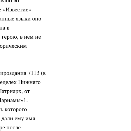
вано во
е «Известие»
ранные языки оно
на в
 герою, в нем не
торическим
ироздания 7113 (в
пределех Нижняго
атриарх, от
Мариамы»1.
ть которого
и дали ему имя
ре после