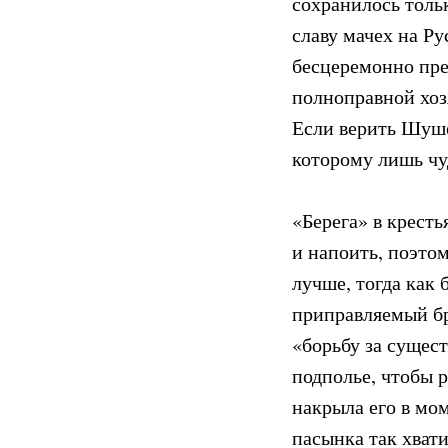
сохранилось толь
славу мачех на Ру
бесцеремонно пре
полноправной хоз
Если верить Шуше
которому лишь чу
«Берега» в крест
и напоить, поэто
лучше, тогда как 
приправляемый бр
«борьбу за сущест
подполье, чтобы р
накрыла его в мо
пасынка так хвати