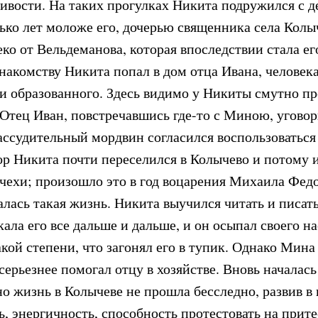
ливости. На таких прогулках Никита подружился с д
ько лет моложе его, дочерью священника села Колыч
ко от Вельдеманова, которая впоследствии стала ег
накомству Никита попал в дом отца Ивана, человека
 и образованного. Здесь видимо у Никиты смутно п
 Отец Иван, повстречавшись где-то с Миною, уговор
рассудительный мордвин согласился воспользоваться
ор Никита почти переселился в Колычево и потому и
чехи; произошло это в год воцарения Михаила Фед
алась такая жизнь. Никита выучился читать и писат
ала его все дальше и дальше, и он осыпал своего н
кой степени, что загонял его в тупик. Однако Мина
серьезнее помогал отцу в хозяйстве. Вновь началас
но жизнь в Колычеве не прошла бесследно, развив в
, энергичность, способность протестовать на прит