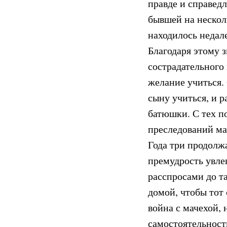
правде и справед
бывшей на нескол
находилось недале
Благодаря этому з
сострадательного
желание учиться.
сыну учиться, и 
батюшки. С тех п
преследований ма
Года три продолж
премудрость увлек
расспросами до та
домой, чтобы тот 
война с мачехой, 
самостоятельность