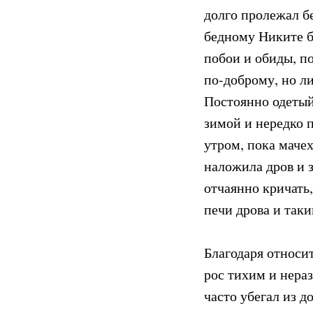
долго пролежал бе
бедному Никите бы
побои и обиды, п
по-доброму, но ли
Постоянно одетый
зимой и нередко п
утром, пока маче
наложила дров и 
отчаянно кричать
печи дрова и таки
Благодаря относи
рос тихим и нера
часто убегал из 