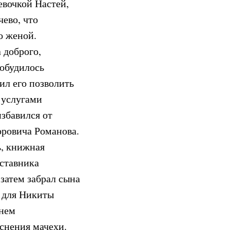
евочкой Настей,
ево, что
о женой.
 доброго,
робудилось
ил его позволить
 услугами
збавился от
оровича Романова.
ь, книжная
аставника
 затем забрал сына
ь для Никиты
 нем
еснения мачехи.