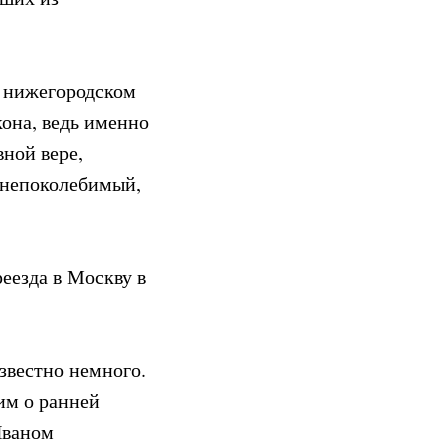
в нижегородском
кона, ведь именно
вной вере,
 непоколебимый,
реезда в Москву в
звестно немного.
им о ранней
Иваном