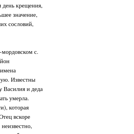
м день крещения,
ьшее значение,
ших сословий,
-мордовском с.
айон
 имена
ную. Известны
у Василия и деда
ать умерла.
и), которая
Отец вскоре
 неизвестно,