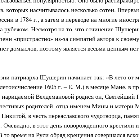
пользоваться популярностью. Оно было растиражиро
в, которых насчитывалось несколько сотен. Впервы
ссии в 1784 г., а затем в переводе на многие иност
за рубежом. Несмотря на то, что сочинение Шушери
пени «пристрастно» из-за симпатий автора к своему
нет домыслов, поэтому является весьма ценным ис
изни патриарха Шушерин начинает так: «В лето от м
летоисчисление 1605 г. – Е. М.) в месяце Маие, в 
си нарицаемой Велдемановой родися он, Святейший П
очестивых родителей, отца именем Мины и матери 
Никитой, в честь переяславского чудотворца, памя
. Очевидно, в этот день новорожденного крестили 
В то время на Руси обряд крещения совершался вско