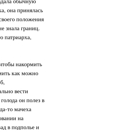
авдала обычную
ка, она принялась
своего положения
е знала границ.
о патриарха,
 чтобы накормить
рмить как можно
б,
льно вести
голода он полез в
да-то мачеха
овании на
зад в подполье и