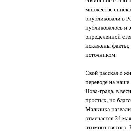
сочинение стало 
множестве списко
опубликовали в Ро
публиковалось и 
определенной сте
искажены факты, 
источником.
Свой рассказ о ж
переводе на наше 
Нова-града, в ве
простых, но благ
Мальчика назвали 
отмечается 24 мая
чтимого святого. 