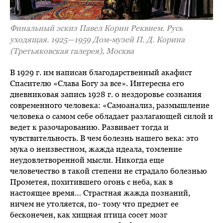
Финальный эскиз Павел Корин Реквием. Русь
уходящая. 1925—1959 Дом-музей П. Д. Корина
(Третьяковская галерея), Москва
В 1929 г. им написан благодарственный акафист
Спасителю «Слава Богу за все». Интересна его
дневниковая запись 1928 г. о нездоровье сознания
современного человека: «Самоанализ, размышление
человека о самом себе обладает разлагающей силой и
ведет к разочарованию. Развивает тогда и
чувствительность. В чем болезнь нашего века: это
мука о неизвестном, жажда идеала, томление
неудовлетворенной мысли. Никогда еще
человечество в такой степени не страдало болезнью
Прометея, похитившего огонь с неба, как в
настоящее время… Страстная жажда познаний,
ничем не утоляется, по- тому что предмет ее
бесконечен, как хищная птица сосет мозг