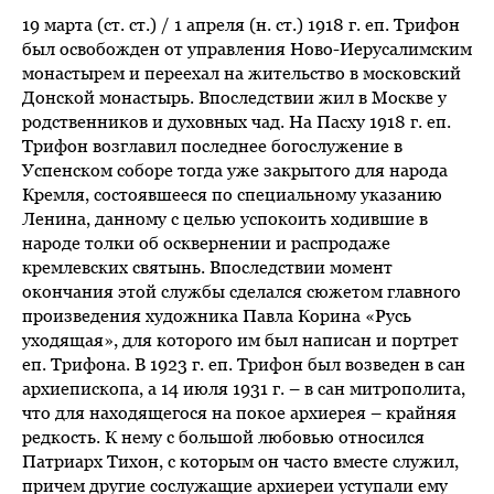
19 марта (ст. ст.) / 1 апреля (н. ст.) 1918 г. еп. Трифон
был освобожден от управления Ново-Иерусалимским
монастырем и переехал на жительство в московский
Донской монастырь. Впоследствии жил в Москве у
родственников и духовных чад. На Пасху 1918 г. еп.
Трифон возглавил последнее богослужение в
Успенском соборе тогда уже закрытого для народа
Кремля, состоявшееся по специальному указанию
Ленина, данному с целью успокоить ходившие в
народе толки об осквернении и распродаже
кремлевских святынь. Впоследствии момент
окончания этой службы сделался сюжетом главного
произведения художника Павла Корина «Русь
уходящая», для которого им был написан и портрет
еп. Трифона. В 1923 г. еп. Трифон был возведен в сан
архиепископа, а 14 июля 1931 г. – в сан митрополита,
что для находящегося на покое архиерея – крайняя
редкость. К нему с большой любовью относился
Патриарх Тихон, с которым он часто вместе служил,
причем другие сослужащие архиереи уступали ему