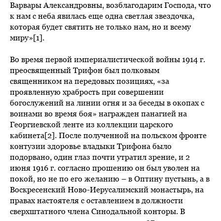
Варвары Александровны, возблагодарим Господа, что
к нам с неба явилась еще одна светлая звездочка,
которая будет святить не только нам, но и всему
миру»[1].
Во время первой империалистической войны 1914 г.
преосвященный Трифон был полковым
священником на передовых позициях, «за
проявленную храбрость при совершении
богослужений на линии огня и за беседы в окопах с
воинами во время боя» награжден панагией на
Георгиевской ленте из коллекции царского
кабинета[2]. После полученной на польском фронте
контузии здоровье владыки Трифона было
подорвано, один глаз почти утратил зрение, и 2
июня 1916 г. согласно прошению он был уволен на
покой, но не по его желанию – в Оптину пустынь, а в
Воскресенский Ново-Иерусалимский монастырь, на
правах настоятеля с оставлением в должности
сверхштатного члена Синодальной конторы. В