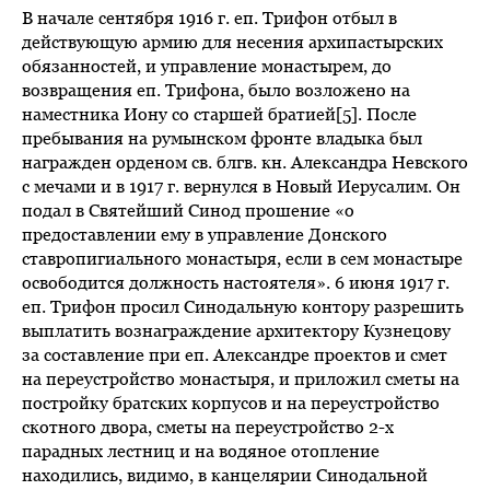
В начале сентября 1916 г. еп. Трифон отбыл в
действующую армию для несения архипастырских
обязанностей, и управление монастырем, до
возвращения еп. Трифона, было возложено на
наместника Иону со старшей братией[5]. После
пребывания на румынском фронте владыка был
награжден орденом св. блгв. кн. Александра Невского
с мечами и в 1917 г. вернулся в Новый Иерусалим. Он
подал в Святейший Синод прошение «о
предоставлении ему в управление Донского
ставропигиального монастыря, если в сем монастыре
освободится должность настоятеля». 6 июня 1917 г.
еп. Трифон просил Синодальную контору разрешить
выплатить вознаграждение архитектору Кузнецову
за составление при еп. Александре проектов и смет
на переустройство монастыря, и приложил сметы на
постройку братских корпусов и на переустройство
скотного двора, сметы на переустройство 2-х
парадных лестниц и на водяное отопление
находились, видимо, в канцелярии Синодальной