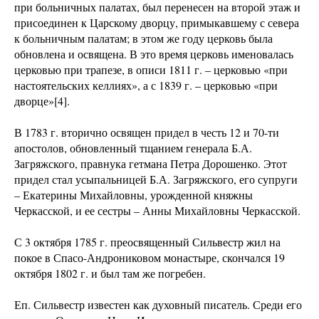
при больничных палатах, был перенесен на второй этаж и
присоединен к Царскому дворцу, примыкавшему с севера
к больничным палатам; в этом же году церковь была
обновлена и освящена. В это время церковь именовалась
церковью при трапезе, в описи 1811 г. – церковью «при
настоятельских келлиях», а с 1839 г. – церковью «при
дворце»[4].
В 1783 г. вторично освящен придел в честь 12 и 70-ти
апостолов, обновленный тщанием генерала Б.А.
Загряжского, правнука гетмана Петра Дорошенко. Этот
придел стал усыпальницей Б.А. Загряжского, его супруги
– Екатерины Михайловны, урожденной княжны
Черкасской, и ее сестры – Анны Михайловны Черкасской.
С 3 октября 1785 г. преосвященный Сильвестр жил на
покое в Спасо-Андрониковом монастыре, скончался 19
октября 1802 г. и был там же погребен.
Еп. Сильвестр известен как духовный писатель. Среди его