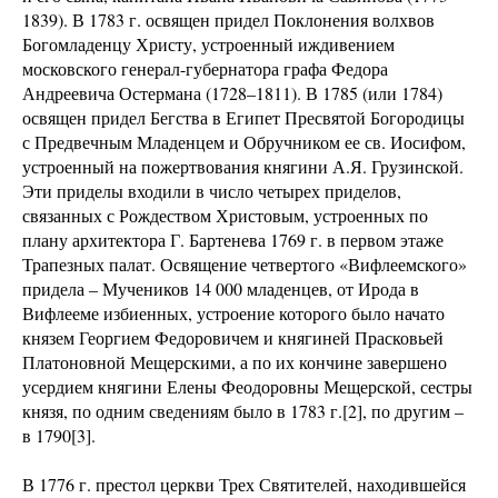
1839). В 1783 г. освящен придел Поклонения волхвов
Богомладенцу Христу, устроенный иждивением
московского генерал-губернатора графа Федора
Андреевича Остермана (1728–1811). В 1785 (или 1784)
освящен придел Бегства в Египет Пресвятой Богородицы
с Предвечным Младенцем и Обручником ее св. Иосифом,
устроенный на пожертвования княгини А.Я. Грузинской.
Эти приделы входили в число четырех приделов,
связанных с Рождеством Христовым, устроенных по
плану архитектора Г. Бартенева 1769 г. в первом этаже
Трапезных палат. Освящение четвертого «Вифлеемского»
придела – Мучеников 14 000 младенцев, от Ирода в
Вифлееме избиенных, устроение которого было начато
князем Георгием Федоровичем и княгиней Прасковьей
Платоновной Мещерскими, а по их кончине завершено
усердием княгини Елены Феодоровны Мещерской, сестры
князя, по одним сведениям было в 1783 г.[2], по другим –
в 1790[3].
В 1776 г. престол церкви Трех Святителей, находившейся