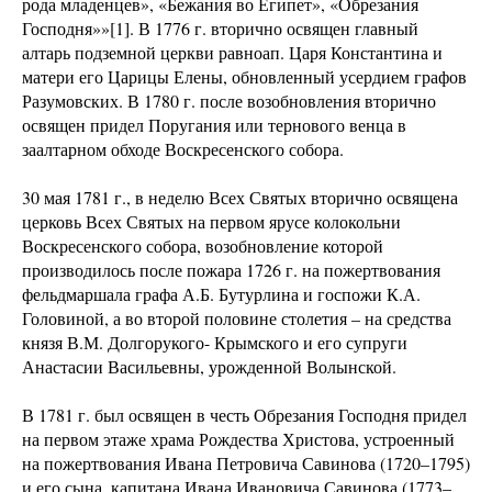
рода младенцев», «Бежания во Египет», «Обрезания
Господня»»[1]. В 1776 г. вторично освящен главный
алтарь подземной церкви равноап. Царя Константина и
матери его Царицы Елены, обновленный усердием графов
Разумовских. В 1780 г. после возобновления вторично
освящен придел Поругания или тернового венца в
заалтарном обходе Воскресенского собора.
30 мая 1781 г., в неделю Всех Святых вторично освящена
церковь Всех Святых на первом ярусе колокольни
Воскресенского собора, возобновление которой
производилось после пожара 1726 г. на пожертвования
фельдмаршала графа А.Б. Бутурлина и госпожи К.А.
Головиной, а во второй половине столетия – на средства
князя В.М. Долгорукого- Крымского и его супруги
Анастасии Васильевны, урожденной Волынской.
В 1781 г. был освящен в честь Обрезания Господня придел
на первом этаже храма Рождества Христова, устроенный
на пожертвования Ивана Петровича Савинова (1720–1795)
и его сына, капитана Ивана Ивановича Савинова (1773–