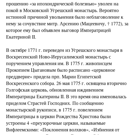
прошению «за ипохондрической болезнью» уволен на
покой в Московский Угрешский монастырь. Вероятно
истинной причиной увольнения было неблаговоление к
нему за сочувствие митр. Арсению (Мацеевичу, † 1772), за
которое ему был объявлен выговор Императрицей
Екатериной II.
В октябре 1771 г. переведен из Угрешского монастыря в
Воскресенский Ново-Иерусалимский монастырь с
поручением управления им. В 1775 г. живописцем
Прокопием Цыгановым было расписано «церковное
преддверие» придела прп. Марии Египетской
Воскресенского собора. 26 мая 1775 г. освящена вторично
Голгофская церковь, обновленная иждивением
Императрицы Екатерины II. В это время она именовалась
приделом Страстей Господних. По сообщению
монастырской рукописи, в 1775 г. повелением
Императрицы в церкви Рождества Христова были
устроены 4 «преузорочные церкви, называемые
Вифлеемскими: «Поклонения волхвов», «Избиения от