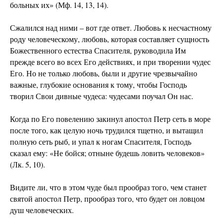
больных их» (Мф. 14, 13, 14).
Сжалился над ними – вот где ответ. Любовь к несчастному
роду человеческому, любовь, которая составляет сущность
Божественного естества Спасителя, руководила Им
прежде всего во всех Его действиях, и при творении чудес
Его. Но не только любовь, были и другие чрезвычайно
важные, глубокие основания к тому, чтобы Господь
творил Свои дивные чудеса: чудесами поучал Он нас.
Когда по Его повелению закинул апостол Петр сеть в море
после того, как целую ночь трудился тщетно, и вытащил
полную сеть рыб, и упал к ногам Спасителя, Господь
сказал ему: «Не бойся; отныне будешь ловить человеков»
(Лк. 5, 10).
Видите ли, что в этом чуде был прообраз того, чем станет
святой апостол Петр, прообраз того, что будет он ловцом
душ человеческих.