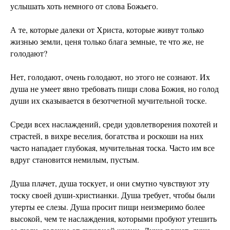
услышать хоть немного от слова Божьего.
А те, которые далеки от Христа, которые живут только
жизнью земли, ценя только блага земные, те что же, не
голодают?
Нет, голодают, очень голодают, но этого не сознают. Их
душа не умеет явно требовать пищи слова Божия, но голод
души их сказывается в безотчетной мучительной тоске.
Среди всех наслаждений, среди удовлетворения похотей и
страстей, в вихре веселия, богатства и роскоши на них
часто нападает глубокая, мучительная тоска. Часто им все
вдруг становится немилым, пустым.
Душа плачет, душа тоскует, и они смутно чувствуют эту
тоску своей души-христианки. Душа требует, чтобы были
утерты ее слезы. Душа просит пищи неизмеримо более
высокой, чем те наслаждения, которыми пробуют утешить