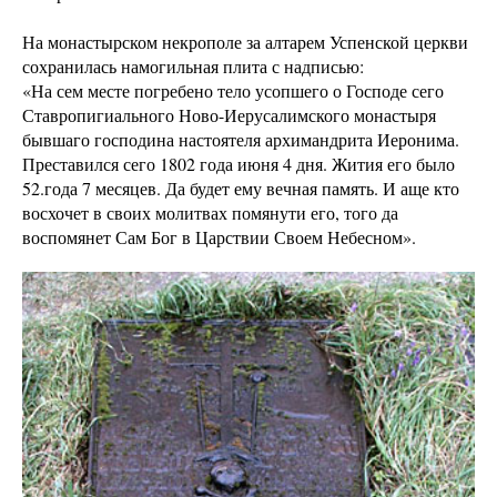
На монастырском некрополе за алтарем Успенской церкви
сохранилась намогильная плита с надписью:
«На сем месте погребено тело усопшего о Господе сего
Ставропигиального Ново-Иерусалимского монастыря
бывшаго господина настоятеля архимандрита Иеронима.
Преставился сего 1802 года июня 4 дня. Жития его было
52.года 7 месяцев. Да будет ему вечная память. И аще кто
восхочет в своих молитвах помянути его, того да
воспомянет Сам Бог в Царствии Своем Небесном».