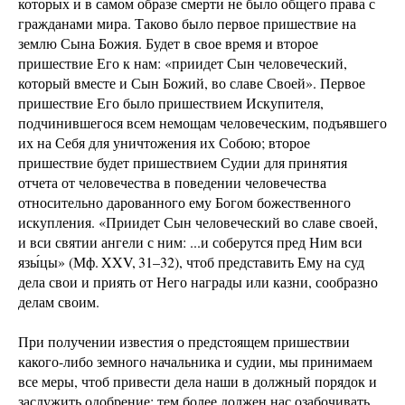
которых и в самом образе смерти не было общего права с
гражданами мира. Таково было первое пришествие на
землю Сына Божия. Будет в свое время и второе
пришествие Его к нам: «приидет Сын человеческий,
который вместе и Сын Божий, во славе Своей». Первое
пришествие Его было пришествием Искупителя,
подчинившегося всем немощам человеческим, подъявшего
их на Себя для уничтожения их Собою; второе
пришествие будет пришествием Судии для принятия
отчета от человечества в поведении человечества
относительно дарованного ему Богом божественного
искупления. «Приидет Сын человеческий во славе своей,
и вси святии ангели с ним: ...и соберутся пред Ним вси
язы́цы» (Мф. XXV, 31–32), чтоб представить Ему на суд
дела свои и приять от Него награды или казни, сообразно
делам своим.
При получении известия о предстоящем пришествии
какого-либо земного начальника и судии, мы принимаем
все меры, чтоб привести дела наши в должный порядок и
заслужить одобрение: тем более должен нас озабочивать