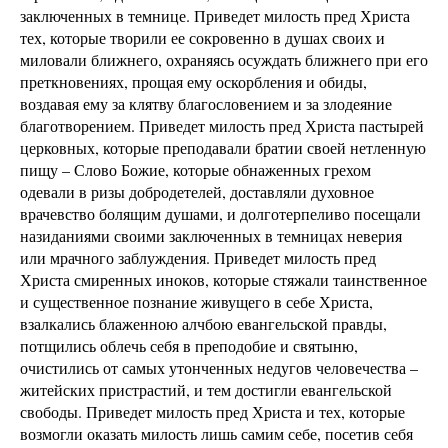
заключенных в темнице. Приведет милость пред Христа
тех, которые творили ее сокровенно в душах своих и
миловали ближнего, охраняясь осуждать ближнего при его
преткновениях, прощая ему оскорбления и обиды,
воздавая ему за клятву благословением и за злодеяние
благотворением. Приведет милость пред Христа пастырей
церковных, которые преподавали братии своей нетленную
пищу – Слово Божие, которые обнаженных грехом
одевали в ризы добродетелей, доставляли духовное
врачевство болящим душами, и долготерпеливо посещали
назиданиями своими заключенных в темницах неверия
или мрачного заблуждения. Приведет милость пред
Христа смиренных иноков, которые стяжали таинственное
и существенное познание живущего в себе Христа,
взалкались блаженною алчбою евангельской правды,
потщились облечь себя в преподобие и святыню,
очистились от самых утонченных недугов человечества –
житейских пристрастий, и тем достигли евангельской
свободы. Приведет милость пред Христа и тех, которые
возмогли оказать милость лишь самим себе, посетив себя