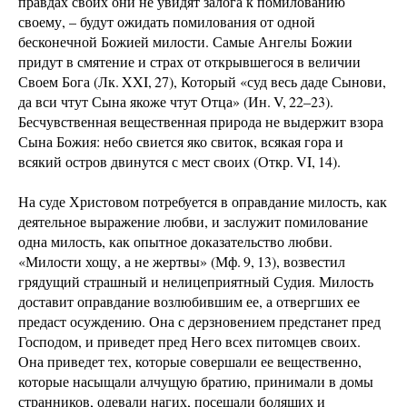
правдах своих они не увидят залога к помилованию
своему, – будут ожидать помилования от одной
бесконечной Божией милости. Самые Ангелы Божии
придут в смятение и страх от открывшегося в величии
Своем Бога (Лк. XXI, 27), Который «суд весь даде Сынови,
да вси чтут Сына якоже чтут Отца» (Ин. V, 22–23).
Бесчувственная вещественная природа не выдержит взора
Сына Божия: небо свиется яко свиток, всякая гора и
всякий остров двинутся с мест своих (Откр. VI, 14).
На суде Христовом потребуется в оправдание милость, как
деятельное выражение любви, и заслужит помилование
одна милость, как опытное доказательство любви.
«Милости хощу, а не жертвы» (Мф. 9, 13), возвестил
грядущий страшный и нелицеприятный Судия. Милость
доставит оправдание возлюбившим ее, а отвергших ее
предаст осуждению. Она с дерзновением предстанет пред
Господом, и приведет пред Него всех питомцев своих.
Она приведет тех, которые совершали ее вещественно,
которые насыщали алчущую братию, принимали в домы
странников, одевали нагих, посещали болящих и