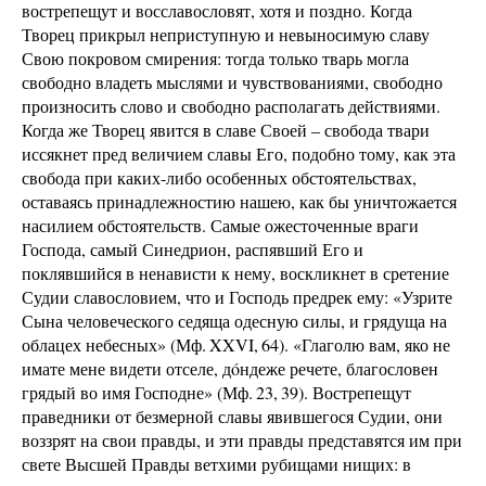
вострепещут и восславословят, хотя и поздно. Когда
Творец прикрыл неприступную и невыносимую славу
Свою покровом смирения: тогда только тварь могла
свободно владеть мыслями и чувствованиями, свободно
произносить слово и свободно располагать действиями.
Когда же Творец явится в славе Своей – свобода твари
иссякнет пред величием славы Его, подобно тому, как эта
свобода при каких-либо особенных обстоятельствах,
оставаясь принадлежностию нашею, как бы уничтожается
насилием обстоятельств. Самые ожесточенные враги
Господа, самый Синедрион, распявший Его и
поклявшийся в ненависти к нему, воскликнет в сретение
Судии славословием, что и Господь предрек ему: «Узрите
Сына человеческого седяща одесную силы, и грядуща на
облацех небесных» (Мф. XXVI, 64). «Глаголю вам, яко не
имате мене видети отселе, дóндеже речете, благословен
грядый во имя Господне» (Мф. 23, 39). Вострепещут
праведники от безмерной славы явившегося Судии, они
воззрят на свои правды, и эти правды представятся им при
свете Высшей Правды ветхими рубищами нищих: в