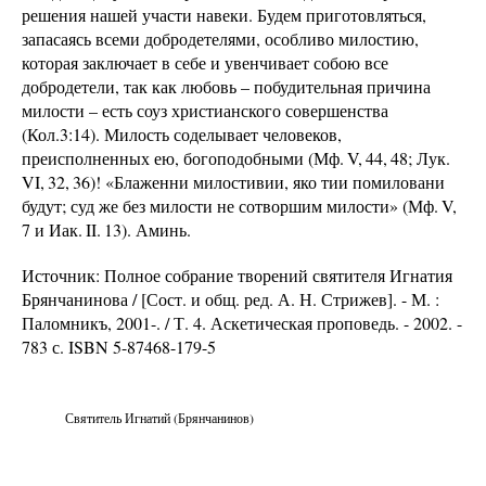
решения нашей участи навеки. Будем приготовляться,
запасаясь всеми добродетелями, особливо милостию,
которая заключает в себе и увенчивает собою все
добродетели, так как любовь – побудительная причина
милости – есть соуз христианского совершенства
(Кол.3:14). Милость соделывает человеков,
преисполненных ею, богоподобными (Мф. V, 44, 48; Лук.
VI, 32, 36)! «Блаженни милостивии, яко тии помиловани
будут; суд же без милости не сотворшим милости» (Мф. V,
7 и Иак. II. 13). Аминь.
Источник: Полное собрание творений святителя Игнатия
Брянчанинова / [Сост. и общ. ред. А. Н. Стрижев]. - М. :
Паломникъ, 2001-. / Т. 4. Аскетическая проповедь. - 2002. -
783 с. ISBN 5-87468-179-5
Святитель Игнатий (Брянчанинов)