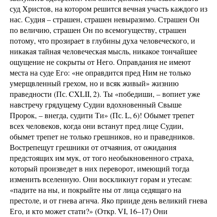
суд Христов, на котором решится вечная участь каждого из
нас. Судия – страшен, страшен невыразимо. Страшен Он
по величию, страшен Он по всемогуществу, страшен
потому, что прозирает в глубины духа человеческого, и
никакая тайная человеческая мысль, никакое тончайшее
ощущение не сокрыты от Него. Оправдания не имеют
места на суде Его: «не оправдится пред Ним не только
умерщвленный грехом, но и всяк живый» жизнию
праведности (Пс. CXLII, 2). Ты «победиши, – вопиет уже
навстречу грядущему Судии вдохновенный Свыше
Пророк, – внегда, судити Ти» (Пс. L, 6)! Обымет трепет
всех человеков, когда они встанут пред лице Судии,
обымет трепет не только грешников, но и праведников.
Вострепещут грешники от отчаяния, от ожидания
предстоящих им мук, от того необыкновенного страха,
который произведет в них переворот, имеющий тогда
изменить вселенную. Они воскликнут горам и утесам:
«падите на ны, и покрыйте ны от лица седящаго на
престоле, и от гнева агнча. Яко прииде день великий гнева
Его, и кто может стати?» (Откр. VI, 16–17) Они