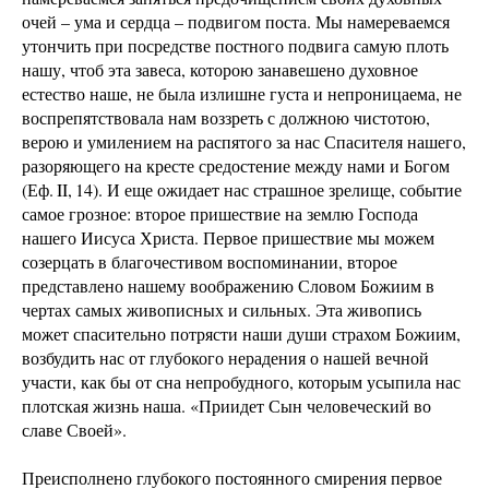
очей – ума и сердца – подвигом поста. Мы намереваемся
утончить при посредстве постного подвига самую плоть
нашу, чтоб эта завеса, которою занавешено духовное
естество наше, не была излишне густа и непроницаема, не
воспрепятствовала нам воззреть с должною чистотою,
верою и умилением на распятого за нас Спасителя нашего,
разоряющего на кресте средостение между нами и Богом
(Еф. II, 14). И еще ожидает нас страшное зрелище, событие
самое грозное: второе пришествие на землю Господа
нашего Иисуса Христа. Первое пришествие мы можем
созерцать в благочестивом воспоминании, второе
представлено нашему воображению Словом Божиим в
чертах самых живописных и сильных. Эта живопись
может спасительно потрясти наши души страхом Божиим,
возбудить нас от глубокого нерадения о нашей вечной
участи, как бы от сна непробудного, которым усыпила нас
плотская жизнь наша. «Приидет Сын человеческий во
славе Своей».
Преисполнено глубокого постоянного смирения первое