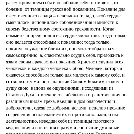
рассматриванием себя и освободив себя от нищеты, от
болезни, от темницы греховной покаянием. Покаяние для
ожесточенного сердца – невозможно: надо, чтоб сердце
смягчилось, исполнилось соболезнования и милости к
своему бедственному состоянию греховности. Когда
обымется и преисполнится сердце милостию: тогда только
оно делается способным к покаянию; тогда только,
покинув осуждение ближних, оно может обратиться к
самовоззрению, а, спасительно осудив себя, приложить к
язвам своим врачевство покаяния. Христос искупил всех
человеков и каждого человека Собою. Человек, который
окажется способным только для милости к самому себе, и
сотворит эту милость, напитав Словом Божиим гладную
душу свою, напоив ее ощущениями, исходящими из
Святого Духа, отвлекши от гибельного странствования по
различным видам греха, введши в дом благочестия и
добродетели, одеяв ее добрыми делами, исцелив прежние
согрешения исповеданием их и противоположною им
деятельностию, изведши себя из темницы плотского
мудрования и состояния в разум и состояние духовные –
признан будет соделавшим все это Самому Господу