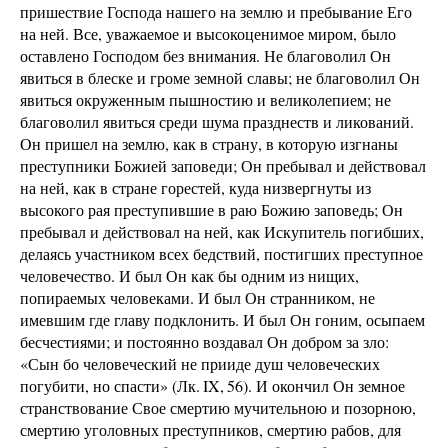
пришествие Господа нашего на землю и пребывание Его
на ней. Все, уважаемое и высокоценимое миром, было
оставлено Господом без внимания. Не благоволил Он
явиться в блеске и громе земной славы; не благоволил Он
явиться окруженным пышностию и великолепием; не
благоволил явиться среди шума празднеств и ликований.
Он пришел на землю, как в страну, в которую изгнаны
преступники Божией заповеди; Он пребывал и действовал
на ней, как в стране горестей, куда низвергнуты из
высокого рая преступившие в раю Божию заповедь; Он
пребывал и действовал на ней, как Искупитель погибших,
делаясь участником всех бедствий, постигших преступное
человечество. И был Он как бы одним из нищих,
попираемых человеками. И был Он странником, не
имевшим где главу подклонить. И был Он гоним, осыпаем
бесчестиями; и постоянно воздавал Он добром за зло:
«Сын бо человеческий не прииде душ человеческих
погубити, но спасти» (Лк. IX, 56). И окончил Он земное
странствование Свое смертию мучительною и позорною,
смертию уголовных преступников, смертию рабов, для