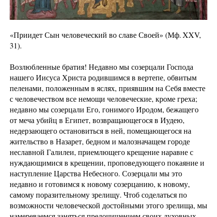
«Приидет Сын человеческий во славе Своей» (Мф. XXV,
31).
Возлюбленные братия! Недавно мы созерцали Господа
нашего Иисуса Христа родившимся в вертепе, обвитым
пеленами, положенным в яслях, приявшим на Себя вместе
с человечеством все немощи человеческие, кроме греха;
недавно мы созерцали Его, гонимого Иродом, бежащего
от меча убийц в Египет, возвращающегося в Иудею,
недерзающего остановиться в ней, помещающегося на
жительство в Назарет, бедном и малозначащем городе
неславной Галилеи, приемлющего крещение наравне с
нуждающимися в крещении, проповедующего покаяние и
наступление Царства Небесного. Созерцали мы это
недавно и готовимся к новому созерцанию, к новому,
самому поразительному зрелищу. Чтоб соделаться по
возможности человеческой достойными этого зрелища, мы
намереваемся заняться предочищением своих духовных