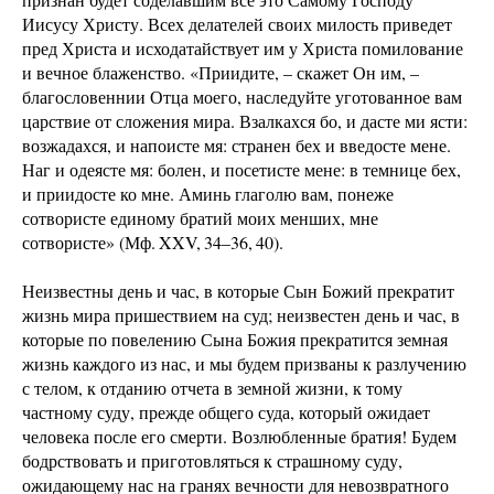
Иисусу Христу. Всех делателей своих милость приведет
пред Христа и исходатайствует им у Христа помилование
и вечное блаженство. «Приидите, – скажет Он им, –
благословеннии Отца моего, наследуйте уготованное вам
царствие от сложения мира. Взалкахся бо, и дасте ми ясти:
возжадахся, и напоисте мя: странен бех и введосте мене.
Наг и одеясте мя: болен, и посетисте мене: в темнице бех,
и приидосте ко мне. Аминь глаголю вам, понеже
сотвористе единому братий моих менших, мне
сотвористе» (Мф. XXV, 34–36, 40).
Неизвестны день и час, в которые Сын Божий прекратит
жизнь мира пришествием на суд; неизвестен день и час, в
которые по повелению Сына Божия прекратится земная
жизнь каждого из нас, и мы будем призваны к разлучению
с телом, к отданию отчета в земной жизни, к тому
частному суду, прежде общего суда, который ожидает
человека после его смерти. Возлюбленные братия! Будем
бодрствовать и приготовляться к страшному суду,
ожидающему нас на гранях вечности для невозвратного