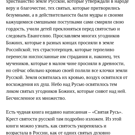
христианство земле Русской, которые утверждали в народе
веру и благочестие, тех святых, которые притворились
безумными, а в действительности были мудры и своими
кажущимися смешными поступками сами смиряли свою
гордость, учили детей преклоняться перед святостью и
следовать Евангелию. Прославляем многих угодников
Божиих, которые в разных концах просияли в земле
Российской; тех страстотерпцев, которые терпеливо
перенесли ниспосланные им страдания и, наконец, тех
мучеников, которые в малом чине просияли в древности,
но сейчас обильно кровью своей полили все клочки земли
Русской. Земля освятилась их кровью, воздух освятился от
восхождения их душ. Небо над Русью освятилось тем
ликом святых угодников Божиих, которые сияют над ней.
Бесчисленное их множество.
Есть чудная книга недавно написанная – «Святая Русь».
Крест святости русской там подробно изложен. Из этой
книги можно узнать, как святость укоренялась и
возрастала в России, как от одних святых духовно