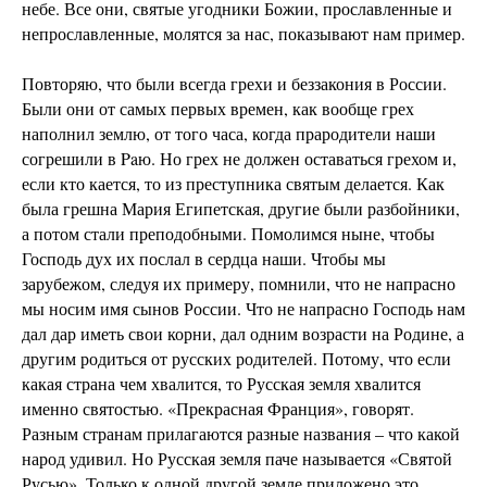
небе. Все они, святые угодники Божии, прославленные и
непрославленные, молятся за нас, показывают нам пример.
Повторяю, что были всегда грехи и беззакония в России.
Были они от самых первых времен, как вообще грех
наполнил землю, от того часа, когда прародители наши
согрешили в Paю. Но грех не должен оставаться грехом и,
если кто кается, то из преступника святым делается. Как
была грешна Мария Египетская, другие были разбойники,
а потом стали преподобными. Помолимся ныне, чтобы
Господь дух их послал в сердца наши. Чтобы мы
зарубежом, следуя их примеру, помнили, что не напрасно
мы носим имя сынов России. Что не напрасно Господь нам
дал дар иметь свои корни, дал одним возрасти на Родине, а
другим родиться от русских родителей. Потому, что если
какая страна чем хвалится, то Русская земля хвалится
именно святостью. «Прекрасная Франция», говорят.
Разным странам прилагаются разные названия – что какой
народ удивил. Но Русская земля паче называется «Святой
Русью». Только к одной другой земле приложено это