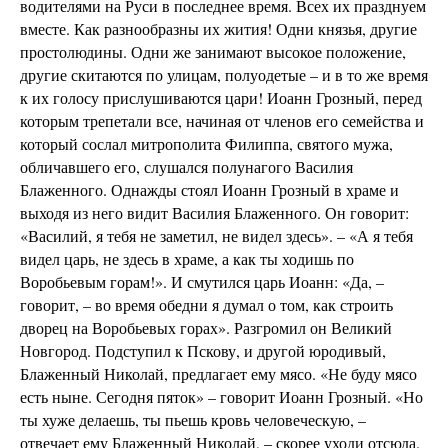
водителями на Руси в последнее время. Всех их празднуем
вместе. Как разнообразны их жития! Одни князья, другие
простолюдины. Одни же занимают высокое положение,
другие скитаются по улицам, полуодетые – и в то же время
к их голосу прислушиваются цари! Иоанн Грозный, перед
которым трепетали все, начиная от членов его семейства и
который сослал митрополита Филиппа, святого мужа,
обличавшего его, слушался полунагого Василия
Блаженного. Однажды стоял Иоанн Грозный в храме и
выходя из него видит Василия Блаженного. Он говорит:
«Василий, я тебя не заметил, не видел здесь». – «А я тебя
видел царь, не здесь в храме, а как ты ходишь по
Воробьевым горам!». И смутился царь Иоанн: «Да, –
говорит, – во время обедни я думал о том, как строить
дворец на Воробьевых горах». Разгромил он Великий
Новгород. Подступил к Пскову, и другой юродивый,
Блаженный Николай, предлагает ему мясо. «Не буду мясо
есть ныне. Сегодня пяток» – говорит Иоанн Грозный. «Но
ты хуже делаешь, ты пьешь кровь человеческую, –
отвечает ему Блаженный Николай, – скорее уходи отсюда.