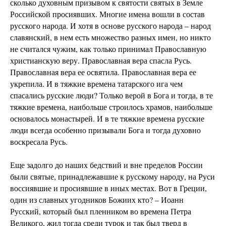
сколько духовным призывом к святости святых в Земле
Российской просиявших. Многие имена вошли в состав
русского народа. И хотя в основе русского народа – народ
славянский, в нем есть множество разных имен, но никто
не считался чужим, как только принимал Православную
христианскую веру. Православная вера спасла Русь.
Православная вера ее освятила. Православная вера ее
укрепила. И в тяжкие времена татарского ига чем
спасались русские люди? Только верой в Бога и тогда, в те
тяжкие времена, наибольше строилось храмов, наибольше
основалось монастырей. И в те тяжкие времена русские
люди всегда особенно призывали Бога и тогда духовно
воскресала Русь.
Еще задолго до наших бедствий и вне пределов России
были святые, принадлежавшие к русскому народу, на Руси
воссиявшие и просиявшие в иных местах. Вот в Греции,
один из славных угодников Божиих кто? – Иоанн
Русский, который был пленником во времена Петра
Великого, жил тогда среди турок и так был тверд в