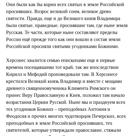
Они были как бы корни всех святых в земле Российской
просиявших. Возрос великий сонм, великое древо
святости. Правда, еще и до Великого князя Владимира
были святые, праведные, просиявшие там, где ныне земля
Русская. Те части, которые ныне составляют пределы
России ещё прежде того как они вошли в состав земли
Российской просияли святыми угодниками Божиими.
Херсонес хвалится семью епископами еще в первые
времена посещавшими тот край, так же впоследствии
Кирилл и Мефодий проповедовали там. В Херсонесе
крестился Великий князь Владимир и вместе с мощами
древнего священномученика Климента Римского он
принес Веру Православную в Киев, положил там начало
возрастания Церкви Русской. Ныне мы и празднуем всех
тех угодников Божиих – преподобных Антония и
Феодосия и прочих многих чудотворцев Печерских, всех
преподобных в земле Российской просиявших, тех
святителей, которые утверждали православие, стяжали