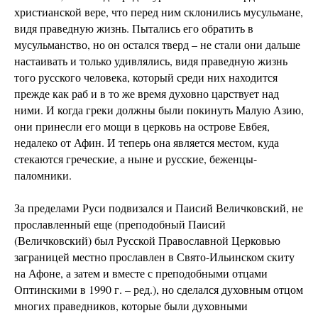
христианской вере, что перед ним склонились мусульмане,
видя праведную жизнь. Пытались его обратить в
мусульманство, но он остался тверд – не стали они дальше
настаивать и только удивлялись, видя праведную жизнь
того русского человека, который среди них находится
прежде как раб и в то же время духовно царствует над
ними. И когда греки должны были покинуть Малую Азию,
они принесли его мощи в церковь на острове Евбея,
недалеко от Афин. И теперь она является местом, куда
стекаются греческие, а ныне и русские, беженцы-
паломники.
За пределами Руси подвизался и Паисий Величковский, не
прославленный еще (преподобный Паисий
(Величковский) был Русской Православной Церковью
заграницей местно прославлен в Свято-Ильинском скиту
на Афоне, а затем и вместе с преподобными отцами
Оптинскими в 1990 г. – ред.), но сделался духовным отцом
многих праведников, которые были духовными