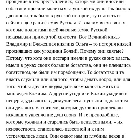
прощение в тех преступлениях, которыми они вносили
соблазн и просили молиться за упокой их душ. Так было в
древности, так было в русской истории, ту святость и
сейчас еще хранит земля Русская. И хвалим всех святых,
которые подвигами всей жизнью земле Русской
показывали пример той святости. Вот Великий князь
Владимир и Блаженная княгиня Ольга – то история князей
просиявших как угодники Божий. Почему они святые?
Потому, что хотя они исстари имели в руках своих власть,
имели в руках своих большие богатства, они не пленялись
богатством, не были им порабощены. То богатство и та
власть служили или для того, чтобы делать добро, или для
того, чтобы другим людям дать возможность жить по
заповедям Божиим. А другие угодники Божии уходили в
пещеры, удалялись в дремучие леса, пустыни, однако там
они делались магнитами, которые духовно привлекали
искавших укрепление душ своих. И те преподобные,
которые уходили и старались быть неизвестными, – их
неизвестность становилась известной и к ним
устремлялись люди. Они сияют нам из глубины веков в