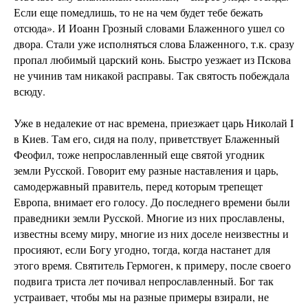
Если еще помедлишь, то не на чем будет тебе бежать
отсюда». И Иоанн Грозный словами Блаженного ушел со
двора. Стали уже исполняться слова Блаженного, т.к. сразу
пропал любимый царский конь. Быстро уезжает из Пскова
не учинив там никакой расправы. Так святость побеждала
всюду.
Уже в недалекие от нас времена, приезжает царь Николай I
в Киев. Там его, сидя на полу, приветствует Блаженный
Феофил, тоже непрославленный еще святой угодник
земли Русской. Говорит ему разные наставления и царь,
самодержавный правитель, перед которым трепещет
Европа, внимает его голосу. До последнего времени были
праведники земли Русской. Многие из них прославлены,
известны всему миру, многие из них доселе неизвестны и
просияют, если Богу угодно, тогда, когда настанет для
этого время. Святитель Гермоген, к примеру, после своего
подвига триста лет почивал непрославленный. Бог так
устраивает, чтобы мы на разные примеры взирали, не