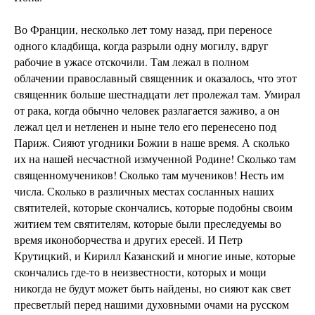
Во Франции, несколько лет тому назад, при переносе
одного кладбища, когда разрыли одну могилу, вдруг
рабочие в ужасе отскочили. Там лежал в полном
облачении православный священник и оказалось, что этот
священник больше шестнадцати лет пролежал там. Умирал
от рака, когда обычно человек разлагается заживо, а он
лежал цел и нетленен и ныне тело его перенесено под
Париж. Сияют угодники Божии в наше время. А сколько
их на нашей несчастной измученной Родине! Сколько там
священномучеников! Сколько там мучеников! Несть им
числа. Сколько в различных местах сосланных наших
святителей, которые скончались, которые подобны своим
житием тем святителям, которые были преследуемы во
время иконоборчества и других ересей. И Петр
Крутицкий, и Кирилл Казанский и многие иные, которые
скончались где-то в неизвестности, которых и мощи
никогда не будут может быть найдены, но сияют как свет
пресветлый перед нашими духовными очами на русском