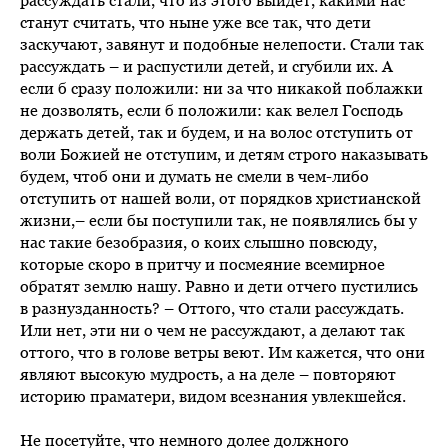
станут считать, что ныне уже все так, что дети
заскучают, завянут и подобные нелепости. Стали так
рассуждать – и распустили детей, и сгубили их. А
если б сразу положили: ни за что никакой поблажки
не дозволять, если б положили: как велел Господь
держать детей, так и будем, и на волос отступить от
воли Божией не отступим, и детям строго наказывать
будем, чтоб они и думать не смели в чем-либо
отступить от нашей воли, от порядков христианской
жизни,– если бы поступили так, не появлялись бы у
нас такие безобразия, о коих слышно повсюду,
которые скоро в притчу и посмеяние всемирное
обратят землю нашу. Равно и дети отчего пустились
в разнузданность? – Оттого, что стали рассуждать.
Или нет, эти ни о чем не рассуждают, а делают так
оттого, что в голове ветры веют. Им кажется, что они
являют высокую мудрость, а на деле – повторяют
историю праматери, видом всезнания увлекшейся.
Не посетуйте, что немного долее должного