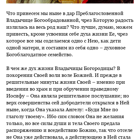
Что принесем мы ныне в дар Преблагословенной
Владычице Богообрадованной, чрез Которую радость
излилась на весь род наш? Что лучше, думаю, можем
принесть, кроме усвоения себе духа жизни Ее, чрез
которое все мы соделаемся одно с Нею, как дети
одной матери, и составим из себя одно – духовное
Богоблагодатное семейство.
В чем же дух жизни Владычицы Богородицы? В
покорении Своей воли воле Божией. И прежде в
решительные минуты жизни Своей – именно при
введении во храм и при обручении праведному
Иосифу – Она являла решительное послушание; но
верх совершенства сей добродетели открылся в Ней
ныне, когда Она указала Ангелу: «Буди Мне по
глаголу твоему». Ибо сим словом Она не желания
только, но все силы души и тела Своего предала
распоряжению и вседействию Божию, так что отселе
не Она уже действовала, а действующею в Ней стала