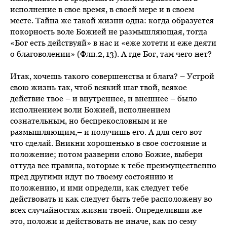
исполнение в свое время, в своей мере и в своем
месте. Тайна же такой жизни одна: когда образуется
покорность воле Божией не размышляющая, тогда
«Бог есть действуяй» в нас и «еже хотети и еже деяти
о благоволении» (Флп.2, 13). А где Бог, там чего нет?
Итак, хочешь такого совершенства и блага? – Устрой
свою жизнь так, чтоб всякий шаг твой, всякое
действие твое – и внутреннее, и внешнее – было
исполнением воли Божией, исполнением
сознательным, но беспрекословным и не
размышляющим,– и получишь его. А для сего вот
что сделай. Вникни хорошенько в свое состояние и
положение; потом разверни слово Божие, выбери
оттуда все правила, которые к тебе преимущественно
пред другими идут по твоему состоянию и
положению, и ими определи, как следует тебе
действовать и как следует быть тебе расположену во
всех случайностях жизни твоей. Определивши же
это, положи и действовать не иначе, как по сему