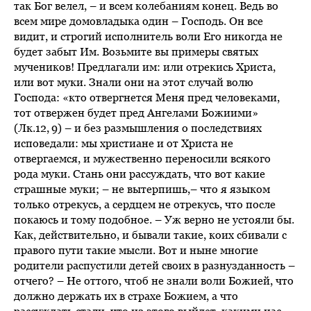
так Бог велел, – и всем колебаниям конец. Ведь во
всем мире домовладыка один – Господь. Он все
видит, и строгий исполнитель воли Его никогда не
будет забыт Им. Возьмите вы примеры святых
мучеников! Предлагали им: или отрекись Христа,
или вот муки. Знали они на этот случай волю
Господа: «кто отвергнется Меня пред человеками,
тот отвержен будет пред Ангелами Божиими»
(Лк.12, 9) – и без размышления о последствиях
исповедали: мы христиане и от Христа не
отвергаемся, и мужественно переносили всякого
рода муки. Стань они рассуждать, что вот какие
страшные муки; – не вытерпишь,– что я языком
только отрекусь, а сердцем не отрекусь, что после
покаюсь и тому подобное. – Уж верно не устояли бы.
Как, действительно, и бывали такие, коих сбивали с
правого пути такие мысли. Вот и ныне многие
родители распустили детей своих в разнузданность –
отчего? – Не оттого, чтоб не знали воли Божией, что
должно держать их в страхе Божием, а что
рассуждать стали, что из этого выйдет, какими нас