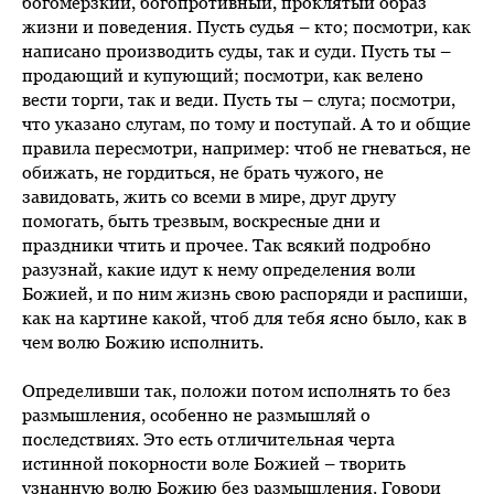
богомерзкий, богопротивный, проклятый образ
жизни и поведения. Пусть судья – кто; посмотри, как
написано производить суды, так и суди. Пусть ты –
продающий и купующий; посмотри, как велено
вести торги, так и веди. Пусть ты – слуга; посмотри,
что указано слугам, по тому и поступай. А то и общие
правила пересмотри, например: чтоб не гневаться, не
обижать, не гордиться, не брать чужого, не
завидовать, жить со всеми в мире, друг другу
помогать, быть трезвым, воскресные дни и
праздники чтить и прочее. Так всякий подробно
разузнай, какие идут к нему определения воли
Божией, и по ним жизнь свою распоряди и распиши,
как на картине какой, чтоб для тебя ясно было, как в
чем волю Божию исполнить.
Определивши так, положи потом исполнять то без
размышления, особенно не размышляй о
последствиях. Это есть отличительная черта
истинной покорности воле Божией – творить
узнанную волю Божию без размышления. Говори