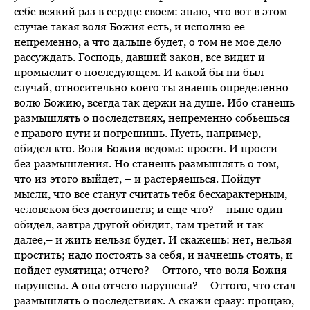
себе всякий раз в сердце своем: знаю, что вот в этом
случае такая воля Божия есть, и исполню ее
непременно, а что дальше будет, о том не мое дело
рассуждать. Господь, давший закон, все видит и
промыслит о последующем. И какой бы ни был
случай, относительно коего ты знаешь определенно
волю Божию, всегда так держи на душе. Ибо станешь
размышлять о последствиях, непременно собьешься
с правого пути и погрешишь. Пусть, например,
обидел кто. Воля Божия ведома: прости. И прости
без размышления. Но станешь размышлять о том,
что из этого выйдет, – и растеряешься. Пойдут
мысли, что все станут считать тебя бесхарактерным,
человеком без достоинств; и еще что? – ныне один
обидел, завтра другой обидит, там третий и так
далее,– и жить нельзя будет. И скажешь: нет, нельзя
простить; надо постоять за себя, и начнешь стоять, и
пойдет сумятица; отчего? – Оттого, что воля Божия
нарушена. А она отчего нарушена? – Оттого, что стал
размышлять о последствиях. А скажи сразу: прощаю,