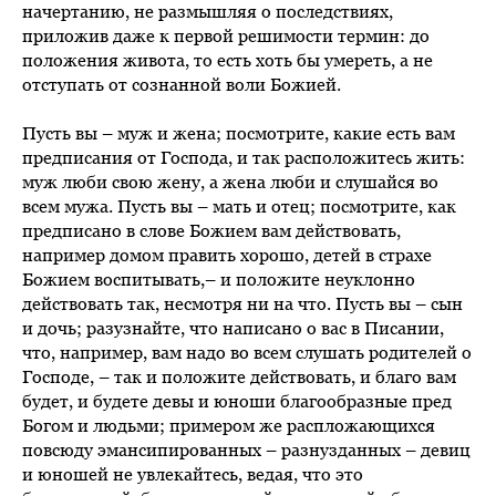
начертанию, не размышляя о последствиях,
приложив даже к первой решимости термин: до
положения живота, то есть хоть бы умереть, а не
отступать от сознанной воли Божией.
Пусть вы – муж и жена; посмотрите, какие есть вам
предписания от Господа, и так расположитесь жить:
муж люби свою жену, а жена люби и слушайся во
всем мужа. Пусть вы – мать и отец; посмотрите, как
предписано в слове Божием вам действовать,
например домом править хорошо, детей в страхе
Божием воспитывать,– и положите неуклонно
действовать так, несмотря ни на что. Пусть вы – сын
и дочь; разузнайте, что написано о вас в Писании,
что, например, вам надо во всем слушать родителей о
Господе, – так и положите действовать, и благо вам
будет, и будете девы и юноши благообразные пред
Богом и людьми; примером же распложающихся
повсюду эмансипированных – разнузданных – девиц
и юношей не увлекайтесь, ведая, что это