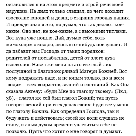
остановился я на этом предмете и строй речи моей
нарушаю. На днях только слышал, до чего доходит
своеволие юношей и девиц в старших городах наших.
И прежде знал я это, но думал, что так делают кое-
какие. Оно нет, не кое-какие, а с высокими титлами.
Вот куда уже пошло. Дай, думаю себе, хоть
мимоходом оговорю, авось кто-нибудь послушает. И
да избавит нас Господь от таких порядков:
родителей от послабления, детей от злого духа
своеволия. Навел же меня на это светлый лик
послушной и благопокорливой Матери Божией. Вот
кому подражать надо, и не юным только, но и всем
людям – всех возрастов, званий и состояний. Как Она
сказала Ангелу: «буди Мне по глаголу твоему» (Лк.1,
38),– глагол же сей был глагол Божий; так пусть
говорит всякий при всех делах своих: буди все у меня
по глаголу Божию. Как определил Господь, так и
буду жить и действовать; своей же воли слушать не
стану, и злым духом времени увлекаться себе не
позволю. Пусть что хотят о мне говорят и думают.