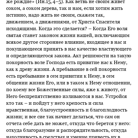
же рождие» (Ин.15, 4–5). Как ветвь не своим живет
соком, а соком дерева, так и нам, если хотим жить
истинно, надо жить не своим, скажем так,
движением, а движениями, от Христа Спасителя
исходящими. Когда это сделается? – Когда Его воля
святая станет законом жизни нашей, исключающим
всякое другое стороннее влияние, входящее в нас и
покушающееся принять в нас качество властвующего
и определяющегося закона. Акт решимости на такую
покорность воле Господа есть привитие нас к Нему,
как к древу жизни. А пребывание в сей покорности
есть пребывание в сем привитии к Нему, в сем
общении жизни Его, или в таком к Нему отношении,
по коему все Божественные силы, яже к животу, от
Него беспрепятственно изливаются в нас. Устройся
кто так – и пойдут у него крепость и сила
нравственная, благоустроенность и благоплодность
жизни; и все сие так начнет делаться, что сам он
отчета себе дать не может, откуда что берется у него:
откуда благоразумие и распорядительность, откуда
находчивость в средствах и умение привесть их в