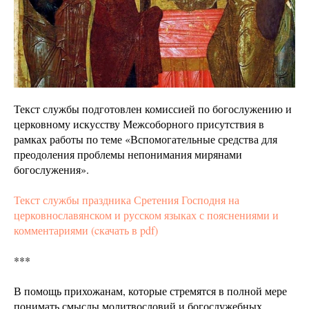
Текст службы подготовлен комиссией по богослужению и
церковному искусству Межсоборного присутствия в
рамках работы по теме «Вспомогательные средства для
преодоления проблемы непонимания мирянами
богослужения».
Текст службы праздника Сретения Господня на
церковнославянском и русском языках с пояснениями и
комментариями (cкачать в pdf)
***
В помощь прихожанам, которые стремятся в полной мере
понимать смыслы молитвословий и богослужебных