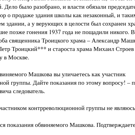
. Дело было разобрано, и власти обязали председат
вор о продаже здания школы как незаконный, и таки
ем здании, а у верующих в целости был сохранен хр
ие позже гонения 1937 года не пощадили никого. В
оба священника Троицкого храма – Александр Маш
Петр Троицкий*** и староста храма Михаил Строев
 в Москве.
виняемого Машкова вы уличаетесь как участник
ой группы. Дайте показания по этому вопросу! – п
ича следователь.
 участником контрреволюционной группы не являюсь
ся показания обвиняемого Машкова. Подтверждаете