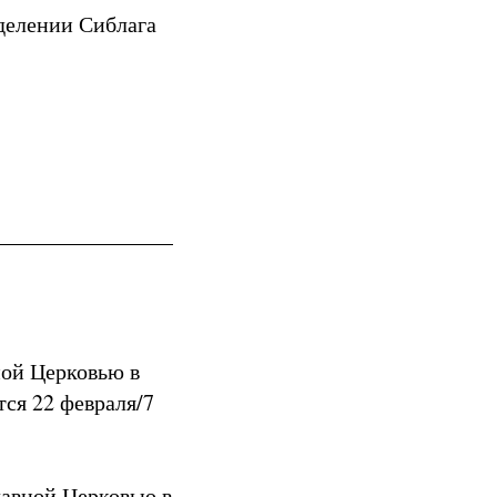
делении Сиблага
ной Церковью в
ся 22 февраля/7
лавной Церковью в