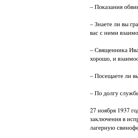
– Показания обви
– Знаете ли вы г
вас с ними взаим
– Священника Ива
хорошо, и взаимо
– Посещаете ли вы
– По долгу службы
27 ноября 1937 г
заключения в испр
лагерную свинофе