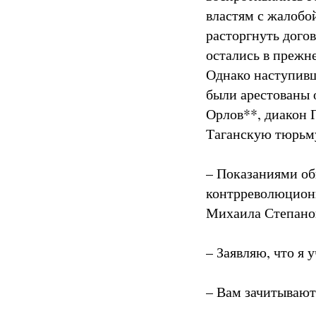
властям с жалобой
расторгнуть дого
остались в прежн
Однако наступивш
были арестованы 
Орлов**, диакон 
Таганскую тюрьму
– Показаниями об
контрреволюционн
Михаила Степанов
– Заявляю, что я
– Вам зачитывают