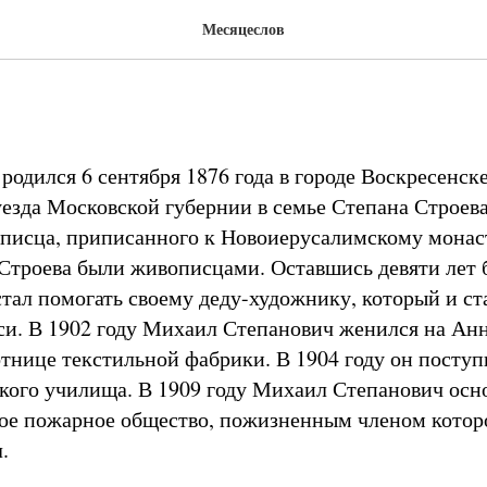
 — день памяти мученика 
Месяцеслов
одился 6 сентября 1876 года в городе Воскресенск
уезда Московской губернии в семье Степана Строев
писца, приписанного к Новоиерусалимскому монас
Строева были живописцами. Оставшись девяти лет 
стал помогать своему деду-художнику, который и ст
и. В 1902 году Михаил Степанович женился на Анн
отнице текстильной фабрики. В 1904 году он поступ
кого училища. В 1909 году Михаил Степанович осно
ое пожарное общество, пожизненным членом котор
.