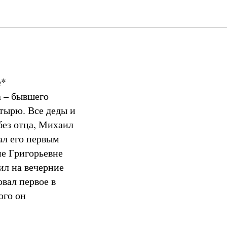
Михаила
е*
а – бывшего
тырю. Все деды и
без отца, Михаил
ал его первым
е Григорьевне
ил на вечерние
вал первое в
ого он