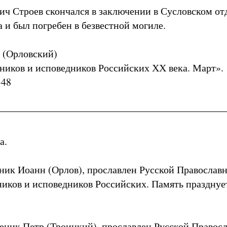
ч Строев скончался в заключении в Сусловском от
а и был погребен в безвестной могиле.
 (Орловский)
иков и исповедников Российских ХХ века. Март».
-48
а.
ик Иоанн (Орлов), прославлен Русской Православ
иков и исповедников Российских. Память празднует
ник Петр (Троицкий), прославлен Русской Правос