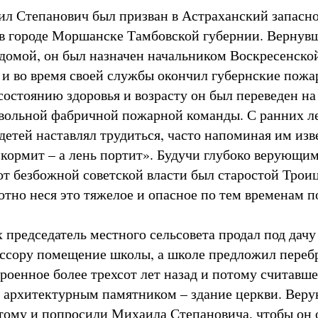
ил Степанович был призван в Астраханский запасно
в городе Моршанске Тамбовской губернии. Вернув
домой, он был назначен начальником Воскресенско
и во время своей службы окончил губернские пожа
состоянию здоровья и возрасту он был переведен н
вольной фабричной пожарной команды. С ранних л
 детей наставлял трудиться, часто напоминая им из
 кормит – а лень портит». Будучи глубоко верующим
от безбожной советской власти был старостой Троиц
отно неся это тяжелое и опасное по тем временам 
 председатель местного сельсовета продал под дачу
ссору помещение школы, а школе предложил перебр
роенное более трехсот лет назад и потому считавше
 архитектурным памятником – здание церкви. Вер
тому и попросили Михаила Степановича, чтобы он 