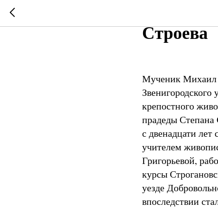
16 марта
Строева
Мученик Михаил р
Звенигородского 
крепостного живо
прадеды Степана 
с двенадцати лет 
учителем живопис
Григорьевой, раб
курсы Строгановс
уезде Добровольн
впоследствии стал