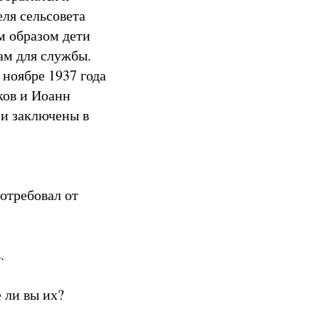
еля сельсовета
м образом дети
ам для службы.
 ноябре 1937 года
ков и Иоанн
 и заключены в
отребовал от
.
 ли вы их?