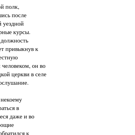
й полк,
шись после
й уездной
рные курсы.
а должность
ет привыкнув к
вестную
 человеком, он во
кой церкви в селе
послушание.
 некоему
аться в
еся даже и во
ующие
обратился к