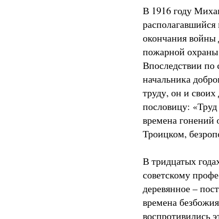
В 1916 году Миха
располагавшийся 
окончания войны 
пожарной охраны 
Впоследствии по 
начальника добро
труду, он и своих
пословицу: «Труд
времена гонений 
Троицком, безроп
В тридцатых годах
советскому профе
деревянное – пост
времена безбожия
воспротивились э