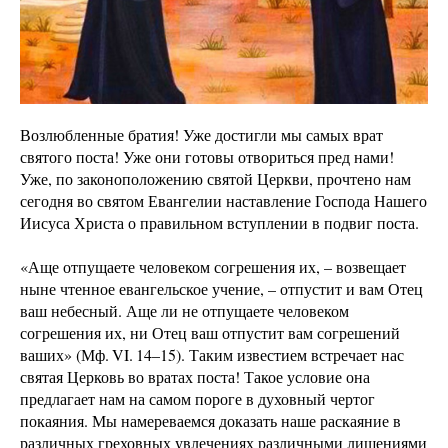
Возлюбленные братия! Уже достигли мы самых врат
святого поста! Уже они готовы отвориться пред нами!
Уже, по законоположению святой Церкви, прочтено нам
сегодня во святом Евангелии наставление Господа Нашего
Иисуса Христа о правильном вступлении в подвиг поста.
«Аще отпущаете человеком согрешения их, – возвещает
ныне чтенное евангельское учение, – отпустит и вам Отец
ваш небесный. Аще ли не отпущаете человеком
согрешения их, ни Отец ваш отпустит вам согрешений
ваших» (Мф. VI. 14–15). Таким известием встречает нас
святая Церковь во вратах поста! Такое условие она
предлагает нам на самом пороге в духовный чертог
покаяния. Мы намереваемся доказать наше раскаяние в
различных греховных увлечениях различными лишениями