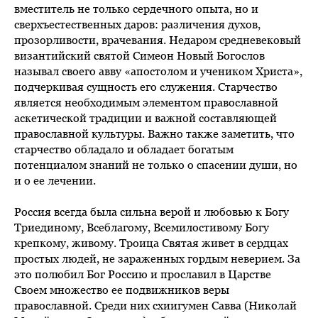
вместитель не только сердечного опыта, но и
сверхъестественных даров: различения духов,
прозорливости, врачевания. Недаром средневековый
византийский святой Симеон Новый Богослов
называл своего авву «апостолом и учеником Христа»,
подчеркивая сущность его служения. Старчество
является необходимым элементом православной
аскетической традиции и важной составляющей
православной культуры. Важно также заметить, что
старчество обладало и обладает богатым
потенциалом знаний не только о спасении души, но
и о ее лечении.
Россия всегда была сильна верой и любовью к Богу
Триединому, Всеблагому, Всемилостивому Богу
крепкому, живому. Троица Святая живет в сердцах
простых людей, не зараженных гордым неверием. За
это полюбил Бог Россию и прославил в Царстве
Своем множество ее подвижников веры
православной. Среди них схиигумен Савва (Николай