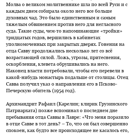
Молва о великом молитвеннике шла по всей Руси и с
каждым днем собирала около него все больше
духовных чад. Это было единственным и самым
тяжелым обвинением против него для негласного
суда. Такие суды, чем-то напоминающие «тройки»
тридцатых годов, вершились в кабинетах
уполномоченных при закрытых дверях. Гонения на
отца Савву продолжались несколько лет со всё
возрастающей силой. Ложь, угрозы, притеснения,
оскорбления, клевета обрушивались на него.
Наконец власти потребовали, чтобы его перевели в
какой-нибудь монастырь подальше от столицы. Отец
Савва получил указ о направлении его в Псково-
Печерскую обитель (1954 год).
Архимандрит Рафаил (Карелин; клирик Грузинского
Патриархата) позже вспоминал о последнем дне
пребывания отца Саввы в Лавре: «Что меня поразило
в отце Савве в тот день? – То, что он был совершенно
спокоен, как будто все происходящее не касалось его,