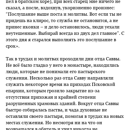
пел в братском хоре), при всех старец мне ничего не
сказал, а после, вздохнув, укоризненно произнес:
“Послушание выше поста и молитвы. Вот если ты не
придешь на клирос, то служба не остановится, а не
принес иконки – и дело остановилось, люди уехали
неутешенные. Выбирай всегда из двух дел главное”. С
этого дня я старался выполнять это послушание в
срок».
Так в трудах и молитвах проходили дни отца Саввы.
Не всё было гладко у него в монастыре, находились
люди, которые не понимали его пастырского
служения. Несколько раз отца Савву направляли
служить некоторое время на приходах Псковской
епархии, которым грозило закрытие из-за
отсутствия прихожан и крайней степени
разрушенных храмовых зданий. Вокруг отца Саввы
быстро собиралась паства, и чада духовные не
оставляли своего пастыря, помогая в трудах на новых
местах служения. Но несмотря ни на что он
возвращался в обитель и учил никогда не