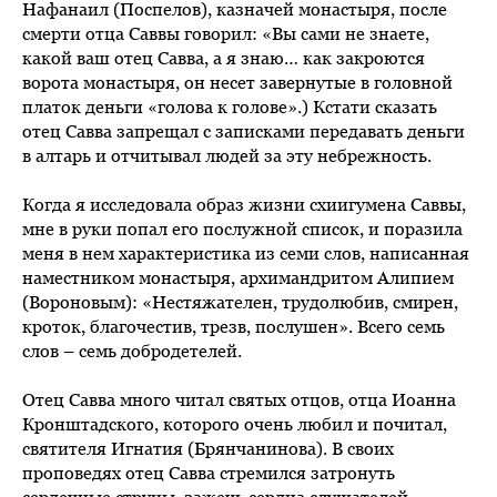
Нафанаил (Поспелов), казначей монастыря, после
смерти отца Саввы говорил: «Вы сами не знаете,
какой ваш отец Савва, а я знаю… как закроются
ворота монастыря, он несет завернутые в головной
платок деньги «голова к голове».) Кстати сказать
отец Савва запрещал с записками передавать деньги
в алтарь и отчитывал людей за эту небрежность.
Когда я исследовала образ жизни схиигумена Саввы,
мне в руки попал его послужной список, и поразила
меня в нем характеристика из семи слов, написанная
наместником монастыря, архимандритом Алипием
(Вороновым): «Нестяжателен, трудолюбив, смирен,
кроток, благочестив, трезв, послушен». Всего семь
слов – семь добродетелей.
Отец Савва много читал святых отцов, отца Иоанна
Кронштадского, которого очень любил и почитал,
святителя Игнатия (Брянчанинова). В своих
проповедях отец Савва стремился затронуть