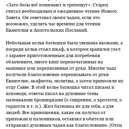
«Зато бесы всё понимают и трепещут». Старец
считал необходимым и ежедневное чтение Нового
Завета. Он советовал своим чадам, если это
возможно, уделять час времени для чтения
Евангелия и Апостольских Посланий.
Небольшая келья батюшки была увешана иконами, а
посреди кельи стоял шкаф, в котором хранился узел
с заранее приготовленным для погребения
облачением, много книг перепечатанных на
машинке или переписанных от руки. Многие чада
получали благословение переписывать от руки
Евангелие, акафисты, молитвы, а затем приносили их
отцу Савве. В этой келье батюшка читал письма и
исповеди, ответы писал на духовные темы
маленькими брошюрками (о смирении, о кротости, о
гордости и т. п.). Жил батюшка не для себя, а для
людей. Все приношения, какие он получал от
прихожан и паломников, оставлял в обители или
отправлял духовным чадам как благословение. (Отец