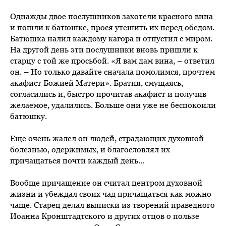
Однажды двое послушников захотели красного вина
и пошли к батюшке, прося утешить их перед обедом.
Батюшка налил каждому кагора и отпустил с миром.
На другой день эти послушники вновь пришли к
старцу с той же просьбой. «Я вам дам вина, – ответил
он. – Но только давайте сначала помолимся, прочтем
акафист Божией Матери». Братия, смущаясь,
согласились и, быстро прочитав акафист и получив
желаемое, удалились. Больше они уже не беспокоили
батюшку.
Еще очень жалел он людей, страдающих духовной
болезнью, одержимых, и благословлял их
причащаться почти каждый день…
Вообще причащение он считал центром духовной
жизни и убеждал своих чад причащаться как можно
чаще. Старец делал выписки из творений праведного
Иоанна Кронштадтского и других отцов о пользе