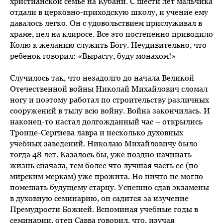
христианской семье на Кубани. С шести лет мальчика
отдали в церковно-приходскую школу, и учение ему
давалось легко. Он с удовольствием прислуживал в
храме, пел на клиросе. Все это постепенно приводило
Колю к желанию служить Богу. Неудивительно, что
ребенок говорил: «Вырасту, буду монахом!»
Случилось так, что незадолго до начала Великой
Отечественной войны Николай Михайлович сломал
ногу и поэтому работал по строительству различных
сооружений в тылу всю войну. Война закончилась. И
наконец-то настал долгожданный час – открылись
Троице-Сергиева лавра и несколько духовных
учебных заведений. Николаю Михайловичу было
тогда 48 лет. Казалось бы, уже поздно начинать
жизнь сначала, тем более что лучшая часть ее (по
мирским меркам) уже прожита. Но ничто не могло
помешать будущему старцу. Успешно сдав экзамены
в духовную семинарию, он садится за изучение
Премудрости Божией. Вспоминая учебные годы в
семинарии, отец Савва говорил, что, изучая