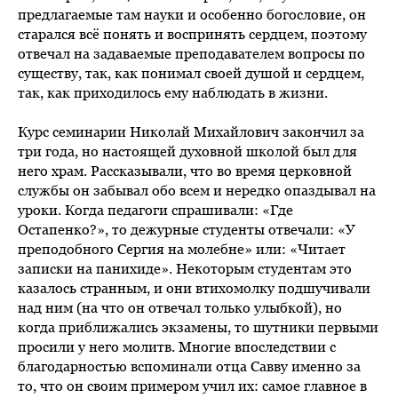
предлагаемые там науки и особенно богословие, он
старался всё понять и воспринять сердцем, поэтому
отвечал на задаваемые преподавателем вопросы по
существу, так, как понимал своей душой и сердцем,
так, как приходилось ему наблюдать в жизни.
Курс семинарии Николай Михайлович закончил за
три года, но настоящей духовной школой был для
него храм. Рассказывали, что во время церковной
службы он забывал обо всем и нередко опаздывал на
уроки. Когда педагоги спрашивали: «Где
Остапенко?», то дежурные студенты отвечали: «У
преподобного Сергия на молебне» или: «Читает
записки на панихиде». Некоторым студентам это
казалось странным, и они втихомолку подшучивали
над ним (на что он отвечал только улыбкой), но
когда приближались экзамены, то шутники первыми
просили у него молитв. Многие впоследствии с
благодарностью вспоминали отца Савву именно за
то, что он своим примером учил их: самое главное в