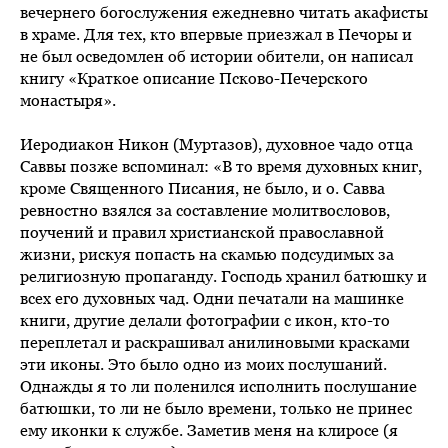
вечернего богослужения ежедневно читать акафисты
в храме. Для тех, кто впервые приезжал в Печоры и
не был осведомлен об истории обители, он написал
книгу «Краткое описание Псково-Печерского
монастыря».
Иеродиакон Никон (Муртазов), духовное чадо отца
Саввы позже вспоминал: «В то время духовных книг,
кроме Священного Писания, не было, и о. Савва
ревностно взялся за составление молитвословов,
поучений и правил христианской православной
жизни, рискуя попасть на скамью подсудимых за
религиозную пропаганду. Господь хранил батюшку и
всех его духовных чад. Одни печатали на машинке
книги, другие делали фотографии с икон, кто-то
переплетал и раскрашивал анилиновыми красками
эти иконы. Это было одно из моих послушаний.
Однажды я то ли поленился исполнить послушание
батюшки, то ли не было времени, только не принес
ему иконки к службе. Заметив меня на клиросе (я