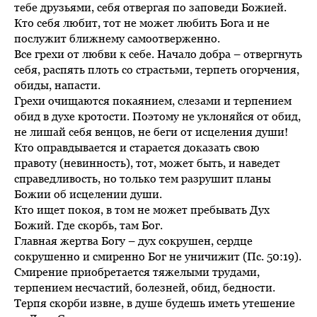
тебе друзьями, себя отвергая по заповеди Божией.
Кто себя любит, тот не может любить Бога и не
послужит ближнему самоотверженно.
Все грехи от любви к себе. Начало добра – отвергнуть
себя, распять плоть со страстьми, терпеть огорчения,
обиды, напасти.
Грехи очищаются покаянием, слезами и терпением
обид в духе кротости. Поэтому не уклоняйся от обид,
не лишай себя венцов, не беги от исцеления души!
Кто оправдывается и старается доказать свою
правоту (невинность), тот, может быть, и наведет
справедливость, но только тем разрушит планы
Божии об исцелении души.
Кто ищет покоя, в том не может пребывать Дух
Божий. Где скорбь, там Бог.
Главная жертва Богу – дух сокрушен, сердце
сокрушенно и смиренно Бог не уничижит (Пс. 50:19).
Смирение приобретается тяжелыми трудами,
терпением несчастий, болезней, обид, бедности.
Терпя скорби извне, в душе будешь иметь утешение