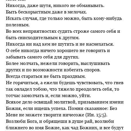
Никогда, даже шутя, никого не обманывать.
Быть бескорыстным даже в мелочах.
Искать случая, где только можно, быть кому-нибудь
полезным.
Во всех неприятностях судить строже самого себя и
быть снисходительным к другим.
Никогда ни над кем не шутить и не насмехаться.
О себе никогда ничего хорошего не говорить и
забывать самого себя для других.
Более молчать, нежели говорить, выслушивать
других и по возможности избегать споров.
Всегда стараться не быть праздным.
Не горячиться, а ежели будешь чувствовать, что гнев
так овладел тобою, что тяжело преодолеть себя, то
тотчас замолчать и, если можно, уйти.
Всякое дело освящай молитвой, призыванием имени
Божия, если ищешь успеха. Помни сказанное: Без
Мене не можете творити ничесоже (Ин. 15:5).
Возлюби Бога, и обрящеши в душе рай, возлюби
ближнего во имя Божие, как чад Божиих, и все будут