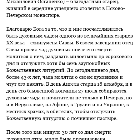
Михайлович Остапенко) – благодатный старец,
живший в середине ушедшего столетия в Псково-
Печерском монастыре.
Благодарю Бога за то, что и мне посчастливилось
быть духовным чадом одного из величайших старцев
ХХ века – схиигумена Саввы. В своем завещании отец
Савва просил чад духовных после его смерти
молиться о нем, раздавать милостыню до сорокового
дня и отслужить хотя бы семь заупокойных
Божественных литургий. До сегодняшнего дня,
более 43-х лет, чада молятся о своем духовнике и
чтут его память. В день Ангела старца 18 декабря, и в
день его блаженной кончины 27 июля собираются
духовные чада и почитатели не только в Печорах, но
и в Иерусалиме, на Афоне, в Грузии и на Украине, в
местных храмах, в обителях, чтобы отслужить
Божественную литургию о почившем пастыре.
После того как минуло 30 лет со дня смерти
духовного отца, мною была организована