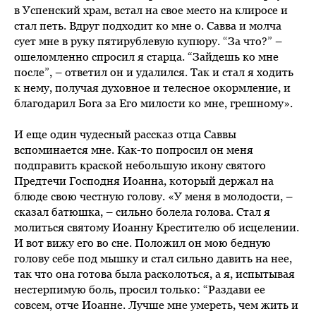
в Успенский храм, встал на свое место на клиросе и
стал петь. Вдруг подходит ко мне о. Савва и молча
сует мне в руку пятирублевую купюру. “За что?” –
ошеломленно спросил я старца. “Зайдешь ко мне
после”, – ответил он и удалился. Так и стал я ходить
к нему, получая духовное и телесное окормление, и
благодарил Бога за Его милости ко мне, грешному».
И еще один чудесный рассказ отца Саввы
вспоминается мне. Как-то попросил он меня
подправить краской небольшую икону святого
Предтечи Господня Иоанна, который держал на
блюде свою честную голову. «У меня в молодости, –
сказал батюшка, – сильно болела голова. Стал я
молиться святому Иоанну Крестителю об исцелении.
И вот вижу его во сне. Положил он мою бедную
голову себе под мышку и стал сильно давить на нее,
так что она готова была расколоться, а я, испытывая
нестерпимую боль, просил только: “Раздави ее
совсем, отче Иоанне. Лучше мне умереть, чем жить и