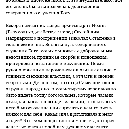
до конца и писем не писал. И это неудивительно: вся
его жизнь была направлена к достижению
совершенного служения Богу.
Вскоре наместник Лавры архимандрит Иоанн
(Разумов) ходатайствует перед Святейшим
Патриархом о пострижении Николая Остапенко в
монашеский чин. Встав на путь совершенного
служения Богу, монах становится добровольным
невольником, принимая скорби и поношения,
претерпевая испытания и искушения. После
рукоположения в иеромонахи он оказался в числе
гонимых светскими властями, а отчасти и своими
собратьями. Дело в том, что отца Савву постоянно
окружал народ; около монастырских ворот можно
было видеть толпу богомольцев, которые часами
ожидали, когда он выйдет из келии, чтобы взять у
него благословение или спросить о чем-то очень
важном для себя. Какая сила притягивала к нему
людей? Это сила непрестанной молитвы, которая
делает человека подобным духовному магниту.