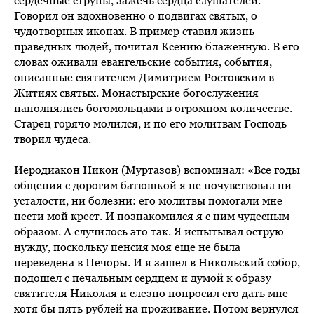
сердечные струны, зажечь сердца слушателей.
Говорил он вдохновенно о подвигах святых, о
чудотворных иконах. В пример ставил жизнь
праведных людей, почитал Ксению блаженную. В его
словах оживали евангельские события, события,
описанные святителем Димитрием Ростовским в
Житиях святых. Монастырские богослужения
наполнялись богомольцами в огромном количестве.
Старец горячо молился, и по его молитвам Господь
творил чудеса.
Иеродиакон Никон (Муртазов) вспоминал: «Все годы
общения с дорогим батюшкой я не почувствовал ни
усталости, ни болезни: его молитвы помогали мне
нести мой крест. И познакомился я с ним чудесным
образом. А случилось это так. Я испытывал острую
нужду, поскольку пенсия моя еще не была
переведена в Печоры. И я зашел в Никольский собор,
подошел с печальным сердцем и думой к образу
святителя Николая и слезно попросил его дать мне
хотя бы пять рублей на проживание. Потом вернулся