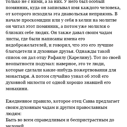
только не с ними, а за них. У него был особый
помянник, куда он записывал имя каждого человека,
от которого исходила эта диавольская неприязнь. В
начале проскомидии или у себя в келии на молитве
он читал этот помянник, а потом уже молился о
близких себе людях. Он также давал своим чадам
листы, где были написаны имена его
недоброжелателей, и говорил, что это его лучшие
благодетели и духовные друзья. Однажды такой
список он дал отцу Рафаилу (Карелину). Тот по своей
неопытности подумал: наверное, это те люди,
которые сделали какие-нибудь пожертвования для
монастыря. А потом случайно узнал об этой его
духовной милости от одной хорошо знавшей его
монахини.
Ежедневное правило, которое отец Савва предлагает
своим духовным чадам и другим православным
людям:
Быть во всем справедливым и беспристрастным до
мелочей.