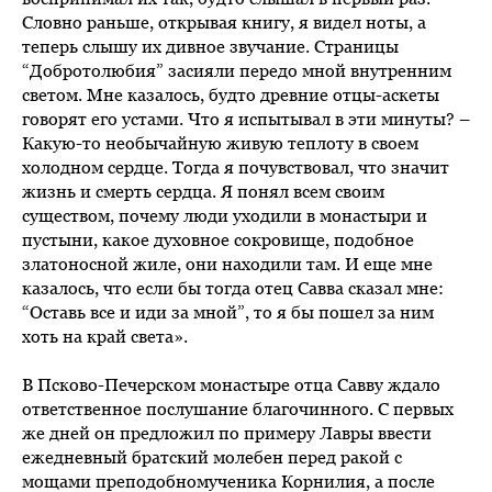
Словно раньше, открывая книгу, я видел ноты, а
теперь слышу их дивное звучание. Страницы
“Добротолюбия” засияли передо мной внутренним
светом. Мне казалось, будто древние отцы-аскеты
говорят его устами. Что я испытывал в эти минуты? –
Какую-то необычайную живую теплоту в своем
холодном сердце. Тогда я почувствовал, что значит
жизнь и смерть сердца. Я понял всем своим
существом, почему люди уходили в монастыри и
пустыни, какое духовное сокровище, подобное
златоносной жиле, они находили там. И еще мне
казалось, что если бы тогда отец Савва сказал мне:
“Оставь все и иди за мной”, то я бы пошел за ним
хоть на край света».
В Псково-Печерском монастыре отца Савву ждало
ответственное послушание благочинного. С первых
же дней он предложил по примеру Лавры ввести
ежедневный братский молебен перед ракой с
мощами преподобномученика Корнилия, а после