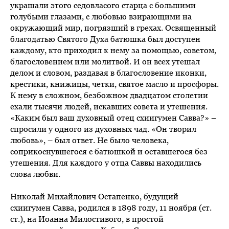
украшали этого седовласого старца с большими
голубыми глазами, с любовью взирающими на
окружающий мир, погрязший в грехах. Освященный
благодатью Святого Духа батюшка был доступен
каждому, кто приходил к нему за помощью, советом,
благословением или молитвой. И он всех утешал
делом и словом, раздавая в благословение иконки,
крестики, книжицы, четки, святое масло и просфоры.
К нему в сложном, безбожном двадцатом столетии
ехали тысячи людей, искавших совета и утешения.
«Каким был ваш духовный отец схиигумен Савва?» –
спросили у одного из духовных чад. «Он творил
любовь», – был ответ. Не было человека,
соприкоснувшегося с батюшкой и оставшегося без
утешения. Для каждого у отца Саввы находились
слова любви.
Николай Михайлович Остапенко, будущий
схиигумен Савва, родился в 1898 году, 11 ноября (ст.
ст.), на Иоанна Милостивого, в простой