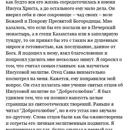
как будто вся его жизнь сосредоточилась в имени
Иисуса Христа, а до остального ему мало дела. Он
вверил себя и свое сокровище – чад своих – воле
Божией и Покрову Пресвятой Богородицы. Мне
казалось, что если бы его послали не в Печерский
монастырь, а в степи Казахстана или в заполярную
тундру, то он принял бы это с таким же душевным
миром и готовностью, как послушание, данное от
Бога. Я подошел к нему, взял благословение и
попросил уделить мне несколько минут. Я спросил о
том, что считал самым главным: как научиться
Иисусовой молитве. Отец Савва внимательно
посмотрел на меня. Кажется, ему понравился мой
вопрос. Он стал излагать мне учение святых отцов об
Иисусовой молитве по “Добротолюбию”. Я был
удивлен тем, что он помнил наизусть целые
страницы из святоотеческих творений. Раньше я
читал “Добротолюбие”, но в его устах оно звучало
по-другому. Слова отцов были как бы оживотворены
и согреты его личным молитвенным подвигом. Я
воспринимал их так, будто слышал в первый раз.