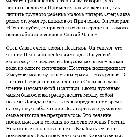
частого причащения. Отец Савва говорил, что
лишить человека Причастия так же жестоко, как
лишить грудного ребенка молока матери. Отец Савва
редко отлучал грешников от Причастия. Он говорил:
«Исповедуйся, смири себя в своем сердце как самого
недостойного и спеши к Святой Чаше».
Отец Савва очень любил Псалтирь. Он считал, что
чтение Псалтири необходимо для Иисусовой
молитвы, что псалмы и Иисусова молитва – живая
вода из одного источника: Псалтирь поддерживает
Иисусову молитву, как стены храма – его кровлю. В
Псково-Печерской обители отец Савва возглавил
чтение Неусыпаемой Псалтири. Своим духовным
чадам благословил распределять между собой
псалмы Давида и читать их в определенное время
суток, так, чтобы чтение Псалтири в его духовной
семье никогда не прекращалось. Это делание
продолжается и сегодня во многих городах России.
Некоторые спрашивали его: «Как быть, если не
понимаешь Псалтирь», на что отец Савва отвечал: