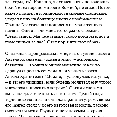
так страдать”. Конечно, я остался жить, но головных
болей с тех пор, по милости Божией, не стало. Потом
как-то пришел я к одиноким знакомым старичкам,
увидел у них на божнице икону с изображением
Иоанна Крестителя и попросил на молитвенную
память. Они отдали мне этот образ со словами:
“Бери, сынок. Мы уже старые, скоро помирать, вот и
помолишься за нас”. С тех пор я чту этот образ».
Однажды старец рассказал мне, как он увидел своего
Ангела Хранителя. «Живя в миру, – вспоминал
батюшка, – я ходил к одной монахине, и как-то
дерзнул спросить ее: можно ли увидеть своего
Ангела Хранителя? “Можно, – улыбнулась матушка,
– и ты его увидишь, если будешь молиться ему утром
и вечером и просить о встрече”. С этими словами
матушка дала мне краткую молитву. Целый год я
терпеливо молился и однажды ранним утром увидел
его. Ангел стоял у моего изголовья и молча, ласково
смотрел на меня. Грудь его перепоясывала яркая
лента. Мы смотрели друг на друга минут пять, и я