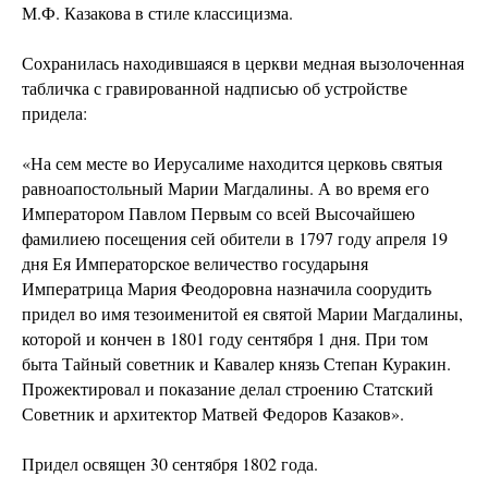
М.Ф. Казакова в стиле классицизма.
Сохранилась находившаяся в церкви медная вызолоченная
табличка с гравированной надписью об устройстве
придела:
«На сем месте во Иерусалиме находится церковь святыя
равноапостольный Марии Магдалины. А во время его
Императором Павлом Первым со всей Высочайшею
фамилиею посещения сей обители в 1797 году апреля 19
дня Ея Императорское величество государыня
Императрица Мария Феодоровна назначила соорудить
придел во имя тезоименитой ея святой Марии Магдалины,
которой и кончен в 1801 году сентября 1 дня. При том
быта Тайный советник и Кавалер князь Степан Куракин.
Прожектировал и показание делал строению Статский
Совет­ник и архитектор Матвей Федоров Казаков».
Придел освящен 30 сентября 1802 года.