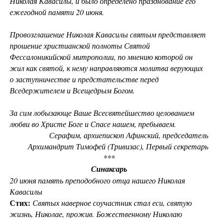
Николая Кавасилы, и было определено празднование его
ежегодной памяти 20 июня.
Провозглашение Николая Кавасилы святым представляет
прошение христианской полноты Святой
Фессалоникийской митрополии, по мнению которой он
жил как святой, к нему направляются молитва верующих
о заступничестве и предстательстве перед
Вседержителем и Всещедрым Богом.
За сим лобызающе Ваше Всесвятейшество целованием
любви во Христе Боге и Спасе нашем, пребываем.
Серафим, архиепископ Афинский, председатель
Архимандрит Тимофей (Тривизас), Первый секретарь
***
Синаксарь
20 июня память преподобного отца нашего Николая
Кавасилы
Стих:
Святых наверное соучастник стал еси, святую
жизнь, Николае, прожив. Божественному Николаю