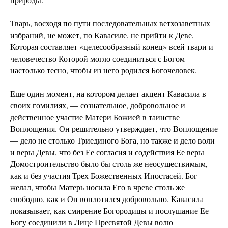
Тварь, восходя по пути последовательных ветхозаветных
избраний, не может, по Кавасиле, не прийти к Деве,
Которая составляет «целесообразный конец» всей твари и
человечество Которой могло соединиться с Богом
настолько тесно, чтобы из него родился Богочеловек.
Еще один момент, на котором делает акцент Кавасила в
своих гомилиях, — сознательное, добровольное и
действенное участие Матери Божией в таинстве
Воплощения. Он решительно утверждает, что Воплощение
— дело не столько Триединого Бога, но также и дело воли
и веры Девы, что без Ее согласия и содействия Ее веры
Домостроительство было бы столь же неосуществимым,
как и без участия Трех Божественных Ипостасей. Бог
желал, чтобы Матерь носила Его в чреве столь же
свободно, как и Он воплотился добровольно. Кавасила
показывает, как смирение Богородицы и послушание Ее
Богу соединили в Лице Пресвятой Девы волю