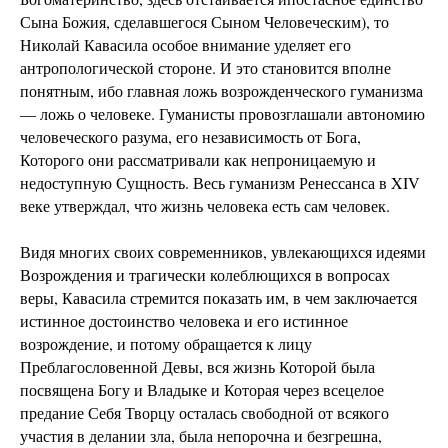
Сына Божия, сделавшегося Сыном Человеческим), то
Николай Кавасила особое внимание уделяет его
антропологической стороне. И это становится вполне
понятным, ибо главная ложь возрожденческого гуманизма
— ложь о человеке. Гуманисты провозглашали автономию
человеческого разума, его независимость от Бога,
Которого они рассматривали как непроницаемую и
недоступную Сущность. Весь гуманизм Ренессанса в XIV
веке утверждал, что жизнь человека есть сам человек.
Видя многих своих современников, увлекающихся идеями
Возрождения и трагически колеблющихся в вопросах
веры, Кавасила стремится показать им, в чем заключается
истинное достоинство человека и его истинное
возрождение, и потому обращается к лицу
Преблагословенной Девы, вся жизнь Которой была
посвящена Богу и Владыке и Которая через всецелое
предание Себя Творцу осталась свободной от всякого
участия в делании зла, была непорочна и безгрешна,