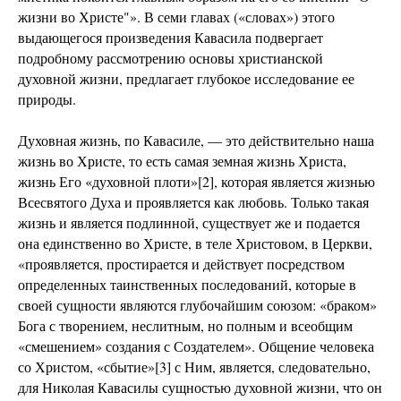
жизни во Христе"». В семи главах («словах») этого
выдающегося произведения Кавасила подвергает
подробному рассмотрению основы христианской
духовной жизни, предлагает глубокое исследование ее
природы.
Духовная жизнь, по Кавасиле, — это действительно наша
жизнь во Христе, то есть самая земная жизнь Христа,
жизнь Его «духовной плоти»[2], которая является жизнью
Всесвятого Духа и проявляется как любовь. Только такая
жизнь и является подлинной, существует же и подается
она единственно во Христе, в теле Христовом, в Церкви,
«проявляется, простирается и действует посредством
определенных таинственных последований, которые в
своей сущности являются глубочайшим союзом: «браком»
Бога с творением, неслитным, но полным и всеобщим
«смешением» создания с Создателем». Общение человека
со Христом, «сбытие»[3] с Ним, является, следовательно,
для Николая Кавасилы сущностью духовной жизни, что он