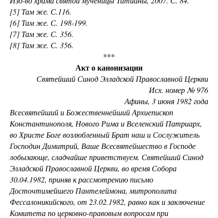
Изд-во храма святой мученицы Татианы, 2007. С. 84.
[5] Там же. С.116.
[6] Там же. С. 198-199.
[7] Там же. С. 356.
[8] Там же. С. 356.
***
Акт о канонизации
Святейший Синод Элладской Православной Церкви
Исх. номер № 976
Афины, 3 июня 1982 года
Всесвятейший и Божественнейший Архиепископ
Константинополя, Нового Рима и Вселенский Патриарх,
во Христе Боге возлюбленный Брат наш и Сослужитель
Господин Димитрий, Ваше Всесвятейшество в Господе
лобызающе, сладчайше приветствуем. Святейший Синод
Элладской Православной Церкви, во время Собора
30.04.1982, приняв к рассмотрению письмо
Досточтимейшего Пантелеймона, митрополита
Фессалоникийского, от 23.02.1982, равно как и заключение
Комитета по церковно-правовым вопросам при