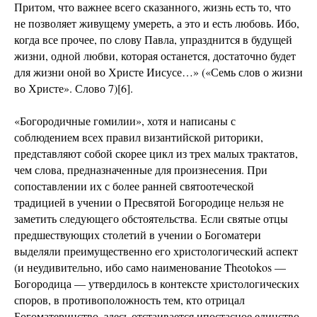
Притом, что важнее всего сказанного, жизнь есть то, что
не позволяет живущему умереть, а это и есть любовь. Ибо,
когда все прочее, по слову Павла, упразднится в будущей
жизни, одной любви, которая останется, достаточно будет
для жизни оной во Христе Иисусе…» («Семь слов о жизни
во Христе». Слово 7)[6].
«Богородичные гомилии», хотя и написаны с
соблюдением всех правил византийской риторики,
представляют собой скорее цикл из трех малых трактатов,
чем слова, предназначенные для произнесения. При
сопоставлении их с более ранней святоотеческой
традицией в учении о Пресвятой Богородице нельзя не
заметить следующего обстоятельства. Если святые отцы
предшествующих столетий в учении о Богоматери
выделяли преимущественно его христологический аспект
(и неудивительно, ибо само наименование Theotokos —
Богородица — утвердилось в контексте христологических
споров, в противоположность тем, кто отрицал
Богоматеринство, здесь отстаивается ипостасное единство