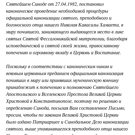
Святейшем Синоде от 27.04.1982, постановил
каноническое проведение необходимой процедуры
официальной канонизации святого, преподобного и
богоносного отца нашего Николая Кавасилы Хамаета, в
миру почившего, занимающего выдающееся место в лике
святых Святой Фессалоникийской митрополии, благодаря
исповеднической и святой своей жизни, православному
попечению и огромному вкладу в Церковь и Воспитание.
Поскольку в соответствии с каноническим чином и
вековым церковным преданием официальная канонизация
почивших в миру или принявших мученическую кончину
принадлежит к попечению и полномочию Святейшего
Апостольского и Вселенского Престола Великой Церкви
Христовой в Константинополе, поэтому по решению и
определению Синода, посылая Вам составленное Письмо,
просим, чтобы по законам Великой Христовой Церкви
было издано Патриаршее и Синодальное Дело канонизации
святого, выше упоминавшегося преподобного отца нашего