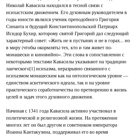
Николай Кавасила находился в тесной связи с
исихастским движением. Его духовным руководителем в
годы юности являлся ученик преподобного Григория
Синаита и будущий Константинопольский Патриарх
Исидор Бухир, которому святой Григорий дал следующий
характерный совет: «Жить не в пустынях и не в горах... но
в миру (чтобы окормлять) тех, кто и там живет по-
монашески и киновийно». Эти слова в сопоставлении с
некоторыми текстами Кавасилы указывают на традицию
лаического[1] исихазма, неразрывно связанного с
исихазмом монашеским как на онтологическом уровне —
единством аскетического идеала, так и на уровне
практического соработничества по претворению в жизнь
целей и задач этого духовного движения.
Начиная с 1341 года Кавасила активно участвовал в
политической и религиозной жизни. На протяжении
многих лет он был другом и советником императора
Иоанна Кантакузина, поддерживал его во время