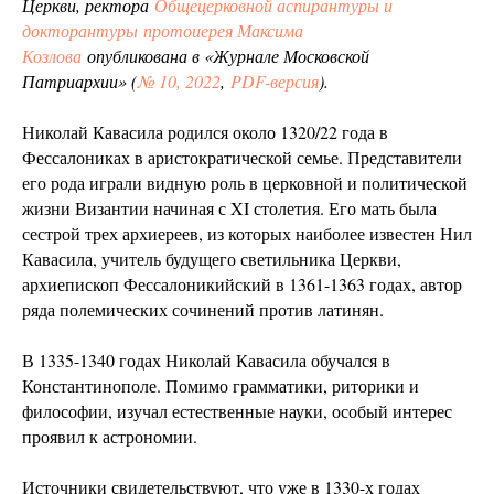
Церкви, ректора
Общецерковной аспирантуры и
докторантуры
протоиерея Максима
Козлова
опубликована в «Журнале Московской
Патриархии» (
№ 10, 2022
,
PDF-версия
).
Николай Кавасила родился около 1320/22 года в
Фессалониках в аристократической семье. Представители
его рода играли видную роль в церковной и политической
жизни Византии начиная с XI столетия. Его мать была
сестрой трех архиереев, из которых наиболее известен Нил
Кавасила, учитель будущего светильника Церкви,
архиепископ Фессалоникийский в 1361-1363 годах, автор
ряда полемических сочинений против латинян.
В 1335-1340 годах Николай Кавасила обучался в
Константинополе. Помимо грамматики, риторики и
философии, изучал естественные науки, особый интерес
проявил к астрономии.
Источники свидетельствуют, что уже в 1330-х годах