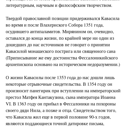
литературным, научным и философским творчеством.
Твердой православной позиции придерживался Кавасила
во время и после Влахернского Собора 1351 года,
осудившего антипаламитов. Мирянином он, очевидно,
оставался до конца жизни, по крайней мере ни один из
дошедших до нас источников не говорит о принятии
Кавасилой монашеского пострига или священного сана
(Приписывание же ему достоинства Фессалоникийского
архиепископа основано на историческом недоразумении.)
О жизни Кавасилы после 1353 года до нас дошли лишь
некоторые отрывочные свидетельства. В 1354 году он
произносит панегирик при вступлении на императорский
престол Матфея Кантакузина, сына императора Иоанна
VI. В 1363 году он прибыл в Фессалоники на похороны
своего дяди Нила, а позже и отца. Свидетельством того,
что Кавасила жил еще в первой половине 90-х годов,
являются поддающиеся точной датировке письма,