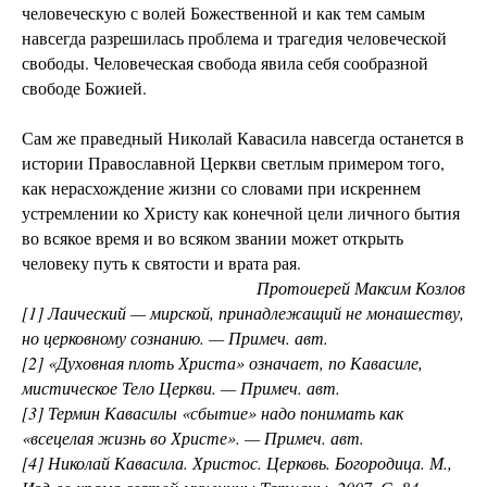
человеческую с волей Божественной и как тем самым
навсегда разрешилась проблема и трагедия человеческой
свободы. Человеческая свобода явила себя сообразной
свободе Божией.
Сам же праведный Николай Кавасила навсегда останется в
истории Православной Церкви светлым примером того,
как нерасхождение жизни со словами при искреннем
устремлении ко Христу как конечной цели личного бытия
во всякое время и во всяком звании может открыть
человеку путь к святости и врата рая.
Протоиерей Максим Козлов
[1] Лаический — мирской, принадлежащий не монашеству,
но церковному сознанию. — Примеч. авт.
[2] «Духовная плоть Христа» означает, по Кавасиле,
мистическое Тело Церкви. — Примеч. авт.
[3] Термин Кавасилы «сбытие» надо понимать как
«всецелая жизнь во Христе». — Примеч. авт.
[4] Николай Кавасила. Христос. Церковь. Богородица. М.,