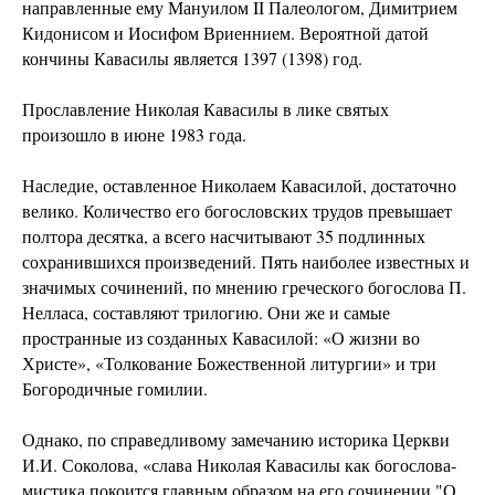
направленные ему Мануилом II Палеологом, Димитрием
Кидонисом и Иоси­фом Вриеннием. Вероятной датой
кончины Кавасилы является 1397 (1398) год.
Прославление Николая Кавасилы в лике святых
произошло в июне 1983 года.
Наследие, оставленное Николаем Кавасилой, достаточно
велико. Количество его богословских трудов превышает
полтора десятка, а всего насчитывают 35 подлинных
сохранившихся произведений. Пять наиболее известных и
значимых сочинений, по мнению греческого богослова П.
Нелласа, составляют трилогию. Они же и самые
пространные из созданных Кавасилой: «О жизни во
Христе», «Толкование Божественной литургии» и три
Богородичные гомилии.
Однако, по справедливому замечанию историка Церкви
И.И. Соколова, «слава Николая Кавасилы как богослова-
мистика покоится главным образом на его сочинении "О