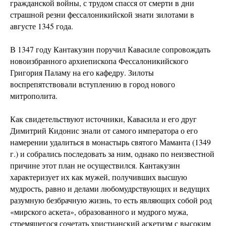
гражданской войны, с трудом спасся от смерти в дни
страшной резни фессалоникийской знати зилотами в
августе 1345 года.
В 1347 году Кантакузин поручил Кавасиле сопровождать
новоизбранного архиепископа Фессалоникийского
Григория Паламу на его кафедру. Зилоты
воспрепятствовали вступлению в город нового
митрополита.
Как свидетельствуют источники, Кавасила и его друг
Димитрий Кидонис знали от самого императора о его
намерении удалиться в монастырь святого Маманта (1349
г.) и собрались последовать за ним, однако по неизвестной
причине этот план не осуществился. Кантакузин
характеризует их как мужей, получивших высшую
мудрость, равно и делами любомудрствующих и ведущих
разумную безбрачную жизнь, то есть являющих собой род
«мирского аскета», образованного и мудрого мужа,
стремящегося сочетать христианский аскетизм с высоким