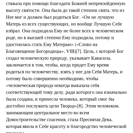
стяжала при помощи благодати Божией непревзойденную
высоту святости. Она была до такой степени свята, что из
Нее мог и должен был родиться Бог. «Он не лучшую
Матерь из всех существующих, но вообще Лучшую Себе
избрал. Она подходила Ему не более всех в человеческом
роде, но в высшей степени Ему подходила, потому и
удостоилась стать Ему Матерью» («Слово на
Благовещение Богородицы», VIII)[7]. Цель, с которой Бог
создал человеческую природу, указывает Кавасила,
заключается в том, чтобы, когда придет Ему время
родиться по человечеству, взять у нее для Себя Матерь, и
потому было совершенно необходимо, чтобы
«человеческая природа некогда выказала себя
соответствующей тому делу, ради которого она изначально
была создана, и принесла человека, который смог бы
достойно послужить цели Творца»[8]. Этим человеком,
занимающим центральное место во всем
Домостроительстве спасения, стала Пресвятая Дева,
которая явила в Себе красоту и благородство человеческой
природы.