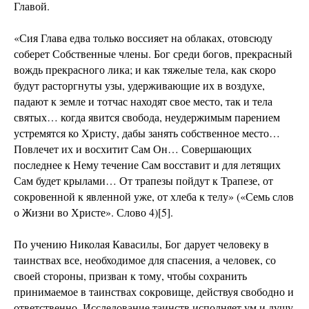
Главой.
«Сия Глава едва только воссияет на облаках, отовсюду
соберет Собственные члены. Бог среди богов, прекрасный
вождь прекрасного лика; и как тяжелые тела, как скоро
будут расторгнуты узы, удерживающие их в воздухе,
падают к земле и тотчас находят свое место, так и тела
святых… когда явится свобода, неудержимым парением
устремятся ко Христу, дабы занять собственное место…
Повлечет их и восхитит Сам Он… Совершающих
последнее к Нему течение Сам восставит и для летящих
Сам будет крылами… От трапезы пойдут к Трапезе, от
сокровенной к явленной уже, от хлеба к телу» («Семь слов
о Жизни во Христе». Слово 4)[5].
По учению Николая Кавасилы, Бог дарует человеку в
таинствах все, необходимое для спасения, а человек, со
своей стороны, призван к тому, чтобы сохранить
принимаемое в таинствах сокровище, действуя свободно и
ответственно. Исследование таинств исполняет ум и душу