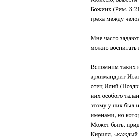
Божиих (Рим. 8:21
греха между чело
Мне часто задают
можно воспитать в
Вспомним таких и
архимандрит Иоан
отец Илий (Ноздр
них особого тала
этому у них был и
именами, но кото
Может быть, приде
Кирилл, «каждый д