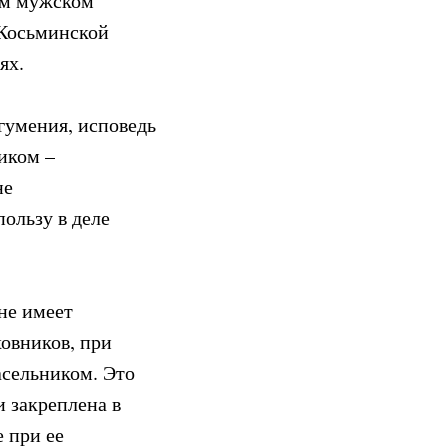
ом мужском
-Косьминской
ях.
гумения, исповедь
иком –
не
пользу в деле
не имеет
овников, при
асельником. Это
и закреплена в
 при ее