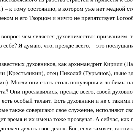
) – к тому состоянию, в котором уже нет медной ст
веком и его Творцом и ничто не препятствует Бого
 вопрос: чем является духовничество: призванием, 
 себе? Я думаю, что, прежде всего, – это послушан
звестных духовников, как архимандрит Кирилл (Па
н (Крестьянкин), отец Николай (Гурьянов), ныне 
ин). Могли они стать столь популярны и любимы нар
нта? Они прославились, прежде всего, своей духовн
 есть особый талант. Есть духовники и не с таким
рые также совершают свое служение, исполняют св
т время и их имена тоже прозвучат. А сейчас, как 
олжен делать свое дело». Бог, если захочет, воспит