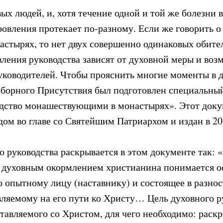
ых людей, и, хотя течение одной и той же болезни в
ровления протекает по-разному. Если же говорить о
настырях, то нет двух совершенно одинаковых обите
вления руководства зависят от духовной меры и во
уководителей. Чтобы прояснить многие моменты в 
орного Присутствия был подготовлен специальный
дство монашествующими в монастырях». Этот доку
м во главе со Святейшим Патриархом и издан в 201
о руководства раскрывается в этом документе так:
 духовным окормлением христианина понимается о
о опытному лицу (наставнику) и состоящее в разно
вляемому на его пути ко Христу… Цель духовного р
тавляемого со Христом, для чего необходимо: раск