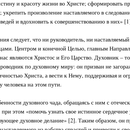
стину и красоту жизни во Христе; сформировать п
; укрепить произволение наставляемого в следован
ведей и вдохновить к совершенствованию в них» [1]
ния следует, что ни руководитель, ни наставляемый
цами. Центром и конечной Целью, главным Направ
нас являются Христос и Его Царство. Духовник – то
проводник по духовному миру: он призван не загора
ичностью Христа, а вести к Нему, поддерживая и о
у человека на этом пути.
бенности духовного чада, обращаясь с ним с отечес
 при этом «помочь узнать свое истинное сердечное 
вующее духовное делание» [2]. Таким образом, он п
аставляемого из рабства страстей и привести к сво