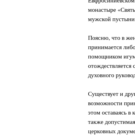
Евфросиниевском
монастыре «Свят
мужской пустыни 
Поясню, что в же
принимается либо
помощником игуме
отождествляется с
духовного руковод
Существует и дру
возможности прин
этом оставаясь в 
также допустимая
церковных докуме