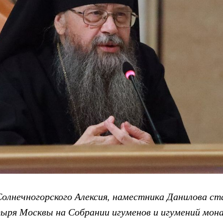
Солнечногорского Алексия, наместника Данилова ст
ыря Москвы на Собрании игуменов и игумений мон