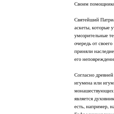
Своим помощнико
Святейший Патриа
аскеты, которые у
умозрительные тео
очередь от своего
приняли наследие 
его неповрежден
Согласно древней 
игумена или игум
монашествующих» 
является духовни
есть, например, 