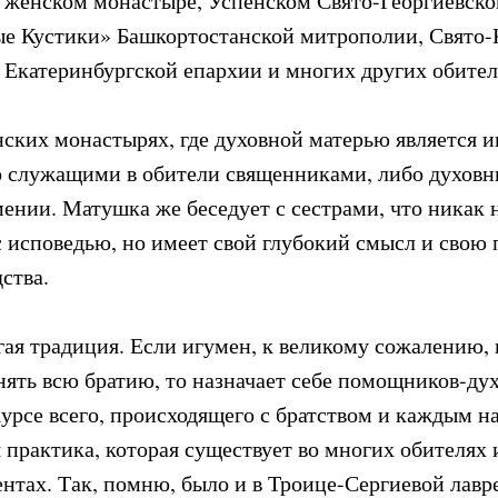
 женском монастыре, Успенском Свято-Георгиевск
ые Кустики» Башкортостанской митрополии, Свято
Екатеринбургской епархии и многих других обител
нских монастырях, где духовной матерью является и
 служащими в обители священниками, либо духовн
нии. Матушка же беседует с сестрами, что никак 
 исповедью, но имеет свой глубокий смысл и свою 
ства.
гая традиция. Если игумен, к великому сожалению, 
ять всю братию, то назначает себе помощников-дух
курсе всего, происходящего с братством и каждым н
 практика, которая существует во многих обителях 
нтах. Так, помню, было и в Троице-Сергиевой лавре