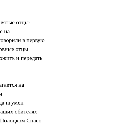
святые отцы-
е на
 говорили в первую
ховные отцы
ножить и передать
агается на
и
да игумен
наших обителях
 Полоцком Спасо-