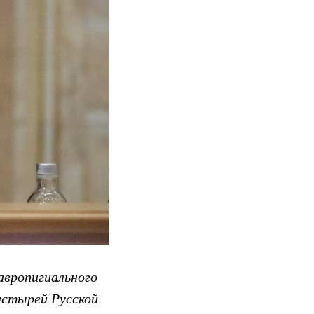
авропигиального
астырей Русской