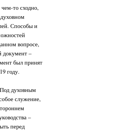
 чем-то сходно,
 духовном
лей. Способы и
зможностей
данном вопросе,
 документ –
мент был принят
9 году.
 «Под духовным
собое служение,
стороннем
уководства –
рыть перед