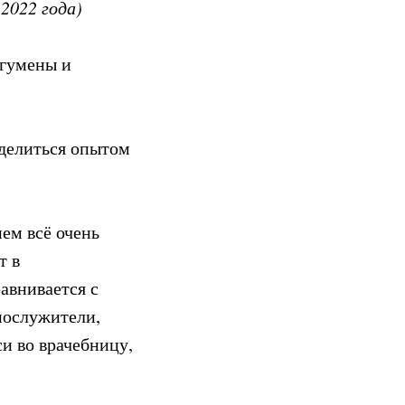
2022 года)
игумены и
оделиться опытом
нем всё очень
т в
авнивается с
нослужители,
и во врачебницу,