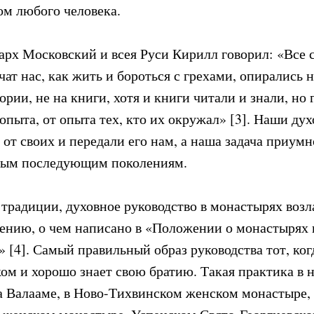
м любого человека.
рх Московский и всея Руси Кирилл говорил: «Все 
чат нас, как жить и бороться с грехами, опирались н
рии, не на книги, хотя и книги читали и знали, но
 опыта, от опыта тех, кто их окружал» [3]. Наши ду
от своих и передали его нам, а наша задача приум
ным последующим поколениям.
традиции, духовное руководство в монастырях возл
ению, о чем написано в «Положении о монастырях 
[4]. Самый правильный образ руководства тот, ког
ком и хорошо знает свою братию. Такая практика в 
на Валааме, в Ново-Тихвинском женском монастыре,