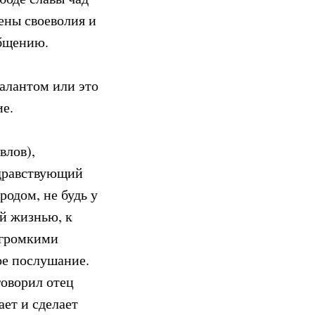
ены своеволия и
общению.
талантом или это
ие.
влов),
здравствующий
одом, не будь у
ой жизнью, к
и громкими
ое послушание.
говорил отец
ает и сделает