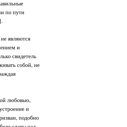
равильные
ии по пути
.
 не являются
лением и
лько свидетель
живать собой, не
граждая
кой любовью,
устроение и
ризван, подобно
боде славы чад