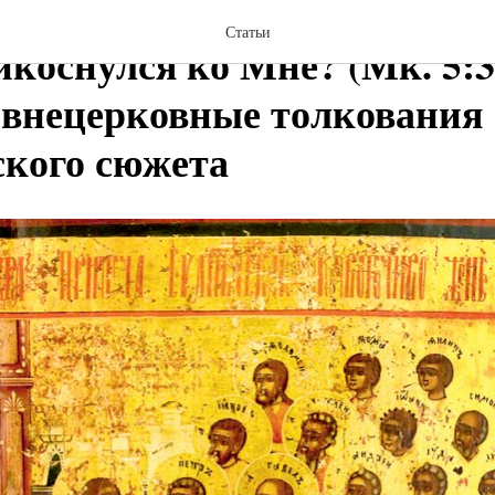
Статьи
коснулся ко Мне? (Мк. 5:3
ревнецерковные толкования
ского сюжета