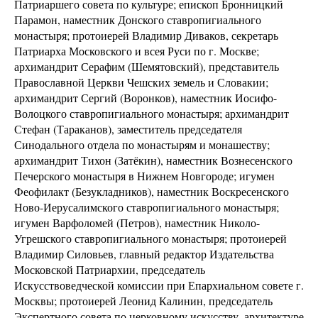
Патриаршего совета по культуре; епископ Бронницкий
Парамон, наместник Донского ставропигиального
монастыря; протоиерей Владимир Диваков, секретарь
Патриарха Московского и всея Руси по г. Москве;
архимандрит Серафим (Шемятовский), представитель
Православной Церкви Чешских земель и Словакии;
архимандрит Сергий (Воронков), наместник Иосифо-
Волоцкого ставропигиального монастыря; архимандрит
Стефан (Тараканов), заместитель председателя
Синодального отдела по монастырям и монашеству;
архимандрит Тихон (Затёкин), наместник Вознесенского
Печерского монастыря в Нижнем Новгороде; игумен
Феофилакт (Безукладников), наместник Воскресенского
Ново-Иерусалимского ставропигиального монастыря;
игумен Варфоломей (Петров), наместник Николо-
Угрешского ставропигиального монастыря; протоиерей
Владимир Силовьев, главный редактор Издательства
Московской Патриархии, председатель
Искусствоведческой комиссии при Епархиальном совете г.
Москвы; протоиерей Леонид Калинин, председатель
Экспертного совета по церковному искусству, архитектуре