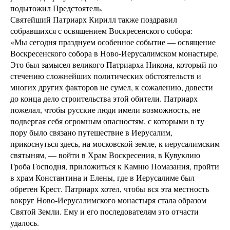
подытожил Предстоятель.
Святейший Патриарх Кирилл также поздравил
собравшихся с освящением Воскресенского собора:
«Мы сегодня празднуем особенное событие — освящение
Воскресенского собора в Ново-Иерусалимском монастыре.
Это был замысел великого Патриарха Никона, который по
стечению сложнейших политических обстоятельств и
многих других факторов не сумел, к сожалению, довести
до конца дело строительства этой обители. Патриарх
пожелал, чтобы русские люди имели возможность, не
подвергая себя огромным опасностям, с которыми в ту
пору было связано путешествие в Иерусалим,
прикоснуться здесь, на московской земле, к иерусалимским
святыням, — войти в Храм Воскресения, в Кувуклию
Гроба Господня, приложиться к Камню Помазания, пройти
в храм Константина и Елены, где в Иерусалиме был
обретен Крест. Патриарх хотел, чтобы вся эта местность
вокруг Ново-Иерусалимского монастыря стала образом
Святой Земли. Ему и его последователям это отчасти
удалось.