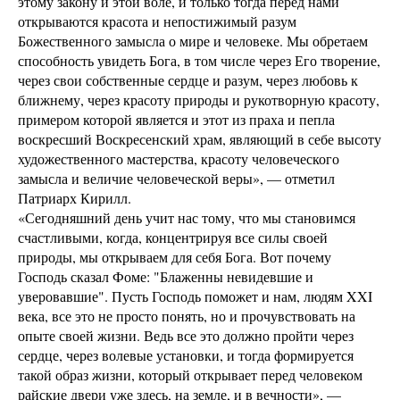
этому закону и этой воле, и только тогда перед нами
открываются красота и непостижимый разум
Божественного замысла о мире и человеке. Мы обретаем
способность увидеть Бога, в том числе через Его творение,
через свои собственные сердце и разум, через любовь к
ближнему, через красоту природы и рукотворную красоту,
примером которой является и этот из праха и пепла
воскресший Воскресенский храм, являющий в себе высоту
художественного мастерства, красоту человеческого
замысла и величие человеческой веры», — отметил
Патриарх Кирилл.
«Сегодняшний день учит нас тому, что мы становимся
счастливыми, когда, концентрируя все силы своей
природы, мы открываем для себя Бога. Вот почему
Господь сказал Фоме: "Блаженны невидевшие и
уверовавшие". Пусть Господь поможет и нам, людям XXI
века, все это не просто понять, но и прочувствовать на
опыте своей жизни. Ведь все это должно пройти через
сердце, через волевые установки, и тогда формируется
такой образ жизни, который открывает перед человеком
райские двери уже здесь, на земле, и в вечности», —