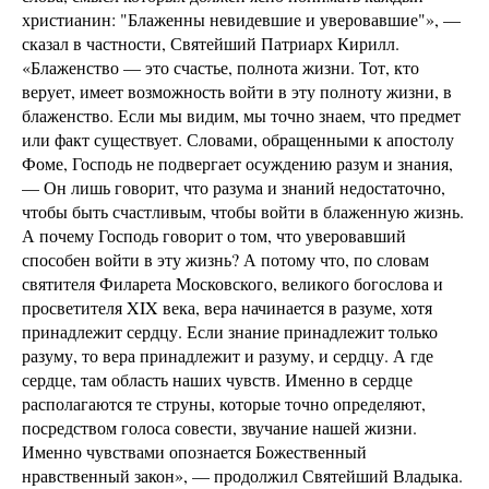
христианин: "Блаженны невидевшие и уверовавшие"», —
сказал в частности, Святейший Патриарх Кирилл.
«Блаженство — это счастье, полнота жизни. Тот, кто
верует, имеет возможность войти в эту полноту жизни, в
блаженство. Если мы видим, мы точно знаем, что предмет
или факт существует. Словами, обращенными к апостолу
Фоме, Господь не подвергает осуждению разум и знания,
— Он лишь говорит, что разума и знаний недостаточно,
чтобы быть счастливым, чтобы войти в блаженную жизнь.
А почему Господь говорит о том, что уверовавший
способен войти в эту жизнь? А потому что, по словам
святителя Филарета Московского, великого богослова и
просветителя XIX века, вера начинается в разуме, хотя
принадлежит сердцу. Если знание принадлежит только
разуму, то вера принадлежит и разуму, и сердцу. А где
сердце, там область наших чувств. Именно в сердце
располагаются те струны, которые точно определяют,
посредством голоса совести, звучание нашей жизни.
Именно чувствами опознается Божественный
нравственный закон», — продолжил Святейший Владыка.