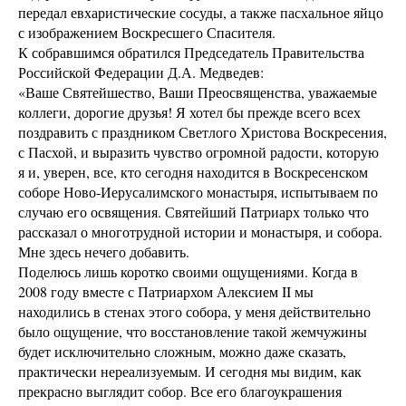
передал евхаристические сосуды, а также пасхальное яйцо
с изображением Воскресшего Спасителя.
К собравшимся обратился Председатель Правительства
Российской Федерации Д.А. Медведев:
«Ваше Святейшество, Ваши Преосвященства, уважаемые
коллеги, дорогие друзья! Я хотел бы прежде всего всех
поздравить с праздником Светлого Христова Воскресения,
с Пасхой, и выразить чувство огромной радости, которую
я и, уверен, все, кто сегодня находится в Воскресенском
соборе Ново-Иерусалимского монастыря, испытываем по
случаю его освящения. Святейший Патриарх только что
рассказал о многотрудной истории и монастыря, и собора.
Мне здесь нечего добавить.
Поделюсь лишь коротко своими ощущениями. Когда в
2008 году вместе с Патриархом Алексием II мы
находились в стенах этого собора, у меня действительно
было ощущение, что восстановление такой жемчужины
будет исключительно сложным, можно даже сказать,
практически нереализуемым. И сегодня мы видим, как
прекрасно выглядит собор. Все его благоукрашения