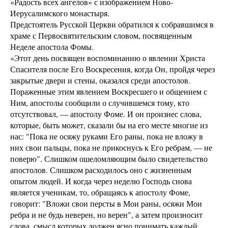
«Радость всех ангелов» с изображением Ново-
Иерусалимского монастыря.
Предстоятель Русской Церкви обратился к собравшимся в
храме с Первосвятительским словом, посвященным
Неделе апостола Фомы.
«Этот день посвящен воспоминанию о явлении Христа
Спасителя после Его Воскресения, когда Он, пройдя через
закрытые двери и стены, оказался среди апостолов.
Пораженные этим явлением Воскресшего и общением с
Ним, апостолы сообщили о случившемся тому, кто
отсутствовал, — апостолу Фоме. И он произнес слова,
которые, быть может, сказали бы на его месте многие из
нас: "Пока не осяжу руками Его раны, пока не вложу в
них свои пальцы, пока не прикоснусь к Его ребрам, — не
поверю". Слишком ошеломляющим было свидетельство
апостолов. Слишком расходилось оно с жизненным
опытом людей. И когда через неделю Господь снова
является ученикам, то, обращаясь к апостолу Фоме,
говорит: "Вложи свои персты в Мои раны, осяжи Мои
ребра и не будь неверен, но верен", а затем произносит
слова, смысл которых должен ясно понимать каждый