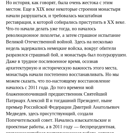
Но история, как говорят, была очень жестока с этим
местом. Еще в XIX веке некоторые строения монастыря
начали разрушаться, и требовалась масштабная
реставрация, к которой собирались приступить в XX веке.
Что-то начали делать уже тогда, но началось
революционное лихолетье, а затем страшное испытание
Великой Отечественной войной. Здесь на несколько
недель задержались немецкие войска, вокруг обители
разразился страшный бой, и монастырь был полуразрушен.
Даже в трудное послевоенное время, осознав
архитектурную и историческую важность этого места,
монастырь начали постепенно восстанавливать. Но мы
можем сказать, что по-настоящему восстановление
началось с 2011 года. До того времени мой
блаженнопочивший предшественник Святейший
Патриарх Алексий II и тогдашний Президент, ныне
премьер Российской Федерации Дмитрий Анатольевич
Медведев, здесь присутствующий, создали
Попечительский совет. Начались изыскательские и
проектные работы, а в 2011 году — беспрецедентная,
широкомасштабная реставрационная работа, которая