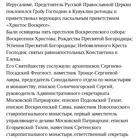
Иерусалиме, Предстоятель Русской Православной Церкви
поклонился Гробу Господню в Кувуклии ротонды и
приветствовал верующих пасхальным приветствием
«Христос Воскресе».
Были освящены пять престолов Воскресенского собора:
Воскресения Христова; Рождества Пресвятой Богородицы;
Успения Пресвятой Богородицы; Небоявленного Креста
Господня; святых равноапостольных Константина и
Елены.
Его Святейшеству сослужили: архиепископ Сергиево-
Посадский Феогност, наместник Троице-Сергиевой
лавры, председатель Синодального отдела по монастырям
и монашеству; епископ Солнечногорский Сергий,
руководитель Административного секретариата
Московской Патриархии; епископ Подольский Тихон;
епископ Воскресенский Савва, наместник Новоспасского
ставропигиального монастыря, первый заместитель
управляющего делами Московской Патриархии; епископ
Егорьевский Тихон, наместник Сретенского
ставропигиального монастыря, ответственный секретарь