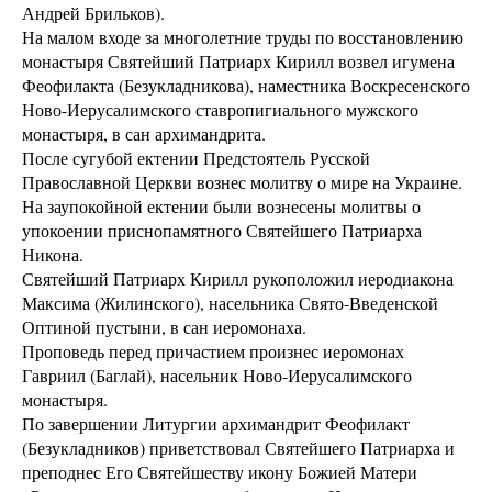
Андрей Брильков).
На малом входе за многолетние труды по восстановлению
монастыря Святейший Патриарх Кирилл возвел игумена
Феофилакта (Безукладникова), наместника Воскресенского
Ново-Иерусалимского ставропигиального мужского
монастыря, в сан архимандрита.
После сугубой ектении Предстоятель Русской
Православной Церкви вознес молитву о мире на Украине.
На заупокойной ектении были вознесены молитвы о
упокоении приснопамятного Святейшего Патриарха
Никона.
Святейший Патриарх Кирилл рукоположил иеродиакона
Максима (Жилинского), насельника Свято-Введенской
Оптиной пустыни, в сан иеромонаха.
Проповедь перед причастием произнес иеромонах
Гавриил (Баглай), насельник Ново-Иерусалимского
монастыря.
По завершении Литургии архимандрит Феофилакт
(Безукладников) приветствовал Святейшего Патриарха и
преподнес Его Святейшеству икону Божией Матери